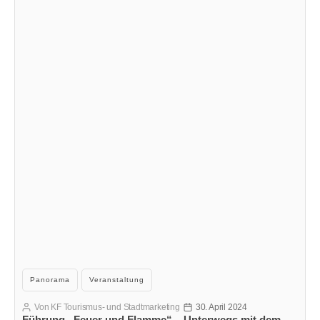
Kategorien
Panorama
Veranstaltung
Von
KF Tourismus- und Stadtmarketing
30. April 2024
Beitragsautor
Veröffentlichungsdatum
Führung „Feuer und Flamme“ – Unterwegs mit dem