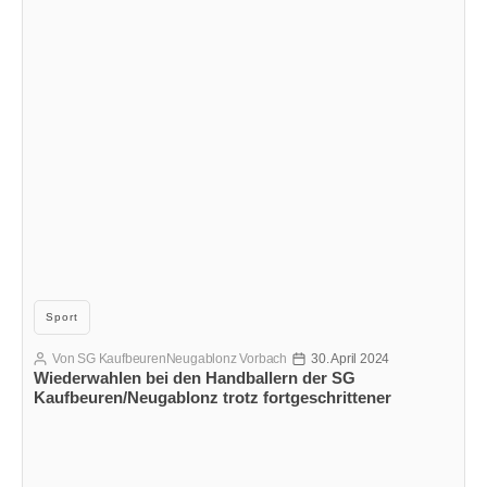
Kategorien
Sport
Von
SG KaufbeurenNeugablonz Vorbach
30. April 2024
Beitragsautor
Veröffentlichungsdatum
Wiederwahlen bei den Handballern der SG
Kaufbeuren/Neugablonz trotz fortgeschrittener
Fusionsverhandlungen zwischen TVN und TVK