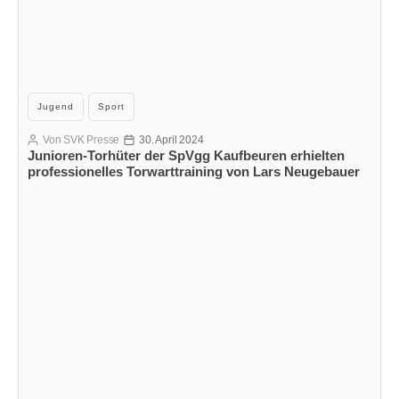
Kategorien
Jugend
Sport
Von
SVK Presse
30. April 2024
Beitragsautor
Veröffentlichungsdatum
Junioren-Torhüter der SpVgg Kaufbeuren erhielten
professionelles Torwarttraining von Lars Neugebauer