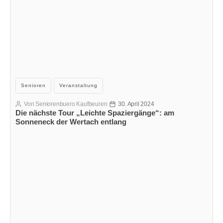
Kategorien
Senioren
Veranstaltung
Von
Seniorenbuero Kaufbeuren
30. April 2024
Beitragsautor
Veröffentlichungsdatum
Die nächste Tour „Leichte Spaziergänge“: am
Sonneneck der Wertach entlang