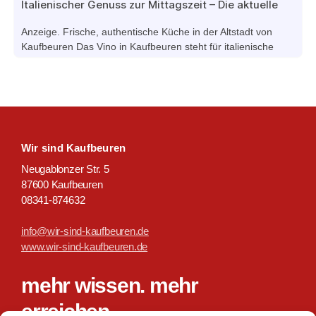
Italienischer Genuss zur Mittagszeit – Die aktuelle
Mittagskarte im Vino Kaufbeuren
Anzeige. Frische, authentische Küche in der Altstadt von
Kaufbeuren Das Vino in Kaufbeuren steht für italienische
Esskultur mit frischen Zutaten und traditioneller Zubereitung.
Die Mittagskarte bietet eine abwechslungsreiche Auswahl an
Gerichten – von klassischer Pasta über knusprige Pizza bis
hin…
Wir sind Kaufbeuren
Neugablonzer Str. 5
87600 Kaufbeuren
08341-874632
info@wir-sind-kaufbeuren.de
www.wir-sind-kaufbeuren.de
mehr wissen. mehr
erreichen.