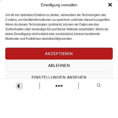
Einwilligung verwalten
Lokales, Lebendiges und Aktuelles
Um dir ein optimales Erlebnis zu bieten, verwenden wir Technologien wie
Willkommen bei 'Wir sind Kaufbeuren' – deiner Plattform für
Cookies, um Geräteinformationen zu speichern und/oder darauf zuzugreifen.
Kaufbeuren und Umgebung. Entdecke News, Jobs,
Wenn du diesen Technologien zustimmst, können wir Daten wie das
Surfverhalten oder eindeutige IDs auf dieser Website verarbeiten. Wenn du
Einkaufsmöglichkeiten, Veranstaltungen und vieles mehr.
deine Einwilligung nicht erteilst oder zurückziehst, können bestimmte
Täglich, aktuell, kostenlos. Wir sind Kaufbeuren: Deine
Merkmale und Funktionen beeinträchtigt werden.
zentrale Anlaufstelle für lokale Informationen und Services.
AKZEPTIEREN
ABLEHNEN
EINSTELLUNGEN ANSEHEN
Impressum
Datenschutz
Impressum
Suchen