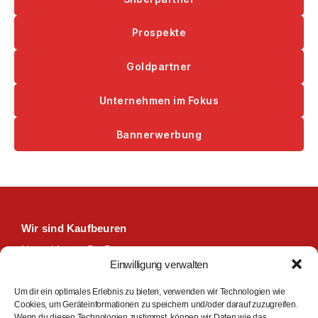
Prospekte
Goldpartner
Unternehmen im Fokus
Bannerwerbung
Wir sind Kaufbeuren
Neugablonzer Str. 5
Einwilligung verwalten
87600 Kaufbeuren
08341-874632
Um dir ein optimales Erlebnis zu bieten, verwenden wir Technologien wie
Cookies, um Geräteinformationen zu speichern und/oder darauf zuzugreifen.
info@wir-sind-kaufbeuren.de
Wenn du diesen Technologien zustimmst, können wir Daten wie das