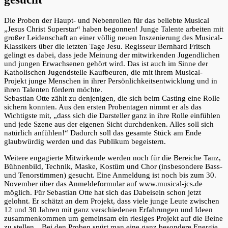
Die Proben der Haupt- und Nebenrollen für das beliebte Musical
„Jesus Christ Superstar“ haben begonnen! Junge Talente arbeiten mit
großer Leidenschaft an einer völlig neuen Inszenierung des Musical-
Klassikers über die letzten Tage Jesu. Regisseur Bernhard Fritsch
gelingt es dabei, dass jede Meinung der mitwirkenden Jugendlichen
und jungen Erwachsenen gehört wird. Das ist auch im Sinne der
Katholischen Jugendstelle Kaufbeuren, die mit ihrem Musical-
Projekt junge Menschen in ihrer Persönlichkeitsentwicklung und in
ihren Talenten fördern möchte.
Sebastian Otte zählt zu denjenigen, die sich beim Casting eine Rolle
sichern konnten. Aus den ersten Probentagen nimmt er als das
Wichtigste mit, „dass sich die Darsteller ganz in ihre Rolle einfühlen
und jede Szene aus der eigenen Sicht durchdenken. Alles soll sich
natürlich anfühlen!“ Dadurch soll das gesamte Stück am Ende
glaubwürdig werden und das Publikum begeistern.
Weitere engagierte Mitwirkende werden noch für die Bereiche Tanz,
Bühnenbild, Technik, Maske, Kostüm und Chor (insbesondere Bass-
und Tenorstimmen) gesucht. Eine Anmeldung ist noch bis zum 30.
November über das Anmeldeformular auf www.musical-jcs.de
möglich. Für Sebastian Otte hat sich das Dabeisein schon jetzt
gelohnt. Er schätzt an dem Projekt, dass viele junge Leute zwischen
12 und 30 Jahren mit ganz verschiedenen Erfahrungen und Ideen
zusammenkommen um gemeinsam ein riesiges Projekt auf die Beine
zu stellen. „Bei den Proben spürt man eine ganz besondere Energie,