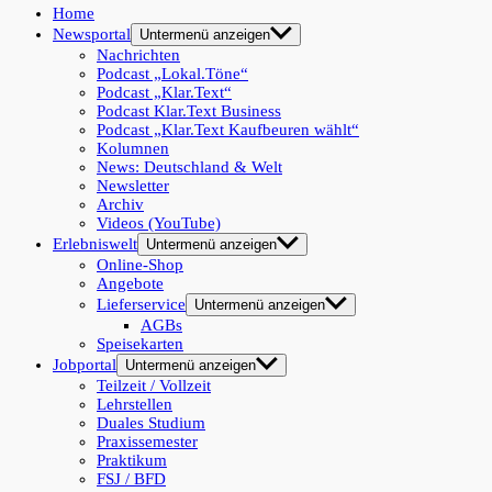
Home
Newsportal
Untermenü anzeigen
Nachrichten
Podcast „Lokal.Töne“
Podcast „Klar.Text“
Podcast Klar.Text Business
Podcast „Klar.Text Kaufbeuren wählt“
Kolumnen
News: Deutschland & Welt
Newsletter
Archiv
Videos (YouTube)
Erlebniswelt
Untermenü anzeigen
Online-Shop
Angebote
Lieferservice
Untermenü anzeigen
AGBs
Speisekarten
Jobportal
Untermenü anzeigen
Teilzeit / Vollzeit
Lehrstellen
Duales Studium
Praxissemester
Praktikum
FSJ / BFD