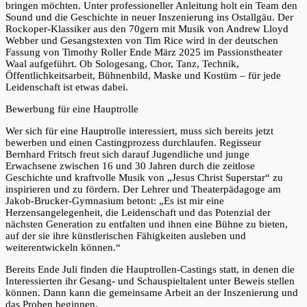
bringen möchten. Unter professioneller Anleitung holt ein Team den
Sound und die Geschichte in neuer Inszenierung ins Ostallgäu. Der
Rockoper-Klassiker aus den 70gern mit Musik von Andrew Lloyd
Webber und Gesangstexten von Tim Rice wird in der deutschen
Fassung von Timothy Roller Ende März 2025 im Passionstheater
Waal aufgeführt. Ob Sologesang, Chor, Tanz, Technik,
Öffentlichkeitsarbeit, Bühnenbild, Maske und Kostüm – für jede
Leidenschaft ist etwas dabei.
Bewerbung für eine Hauptrolle
Wer sich für eine Hauptrolle interessiert, muss sich bereits jetzt
bewerben und einen Castingprozess durchlaufen. Regisseur
Bernhard Fritsch freut sich darauf Jugendliche und junge
Erwachsene zwischen 16 und 30 Jahren durch die zeitlose
Geschichte und kraftvolle Musik von „Jesus Christ Superstar“ zu
inspirieren und zu fördern. Der Lehrer und Theaterpädagoge am
Jakob-Brucker-Gymnasium betont: „Es ist mir eine
Herzensangelegenheit, die Leidenschaft und das Potenzial der
nächsten Generation zu entfalten und ihnen eine Bühne zu bieten,
auf der sie ihre künstlerischen Fähigkeiten ausleben und
weiterentwickeln können.“
Bereits Ende Juli finden die Hauptrollen-Castings statt, in denen die
Interessierten ihr Gesang- und Schauspieltalent unter Beweis stellen
können. Dann kann die gemeinsame Arbeit an der Inszenierung und
das Proben beginnen.