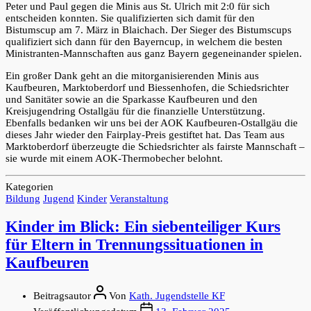
Peter und Paul gegen die Minis aus St. Ulrich mit 2:0 für sich
entscheiden konnten. Sie qualifizierten sich damit für den
Bistumscup am 7. März in Blaichach. Der Sieger des Bistumscups
qualifiziert sich dann für den Bayerncup, in welchem die besten
Ministranten-Mannschaften aus ganz Bayern gegeneinander spielen.
Ein großer Dank geht an die mitorganisierenden Minis aus
Kaufbeuren, Marktoberdorf und Biessenhofen, die Schiedsrichter
und Sanitäter sowie an die Sparkasse Kaufbeuren und den
Kreisjugendring Ostallgäu für die finanzielle Unterstützung.
Ebenfalls bedanken wir uns bei der AOK Kaufbeuren-Ostallgäu die
dieses Jahr wieder den Fairplay-Preis gestiftet hat. Das Team aus
Marktoberdorf überzeugte die Schiedsrichter als fairste Mannschaft –
sie wurde mit einem AOK-Thermobecher belohnt.
Kategorien
Bildung
Jugend
Kinder
Veranstaltung
Kinder im Blick: Ein siebenteiliger Kurs
für Eltern in Trennungssituationen in
Kaufbeuren
Beitragsautor
Von
Kath. Jugendstelle KF