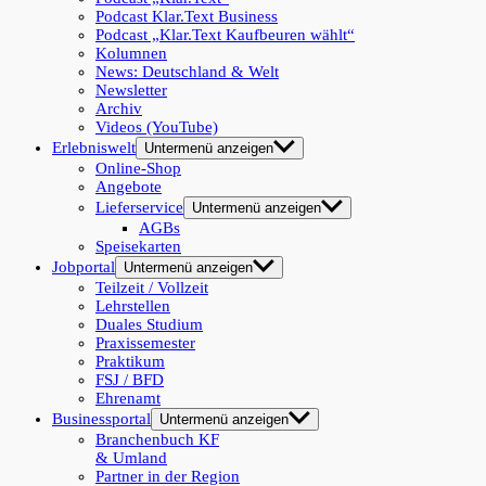
Podcast Klar.Text Business
Podcast „Klar.Text Kaufbeuren wählt“
Kolumnen
News: Deutschland & Welt
Newsletter
Archiv
Videos (YouTube)
Erlebniswelt
Untermenü anzeigen
Online-Shop
Angebote
Lieferservice
Untermenü anzeigen
AGBs
Speisekarten
Jobportal
Untermenü anzeigen
Teilzeit / Vollzeit
Lehrstellen
Duales Studium
Praxissemester
Praktikum
FSJ / BFD
Ehrenamt
Businessportal
Untermenü anzeigen
Branchenbuch KF
& Umland
Partner in der Region