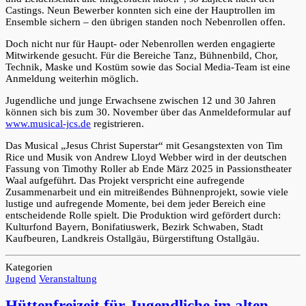
Castings. Neun Bewerber konnten sich eine der Hauptrollen im
Ensemble sichern – den übrigen standen noch Nebenrollen offen.
Doch nicht nur für Haupt- oder Nebenrollen werden engagierte
Mitwirkende gesucht. Für die Bereiche Tanz, Bühnenbild, Chor,
Technik, Maske und Kostüm sowie das Social Media-Team ist eine
Anmeldung weiterhin möglich.
Jugendliche und junge Erwachsene zwischen 12 und 30 Jahren
können sich bis zum 30. November über das Anmeldeformular auf
www.musical-jcs.de
registrieren.
Das Musical „Jesus Christ Superstar“ mit Gesangstexten von Tim
Rice und Musik von Andrew Lloyd Webber wird in der deutschen
Fassung von Timothy Roller ab Ende März 2025 in Passionstheater
Waal aufgeführt. Das Projekt verspricht eine aufregende
Zusammenarbeit und ein mitreißendes Bühnenprojekt, sowie viele
lustige und aufregende Momente, bei dem jeder Bereich eine
entscheidende Rolle spielt. Die Produktion wird gefördert durch:
Kulturfond Bayern, Bonifatiuswerk, Bezirk Schwaben, Stadt
Kaufbeuren, Landkreis Ostallgäu, Bürgerstiftung Ostallgäu.
Kategorien
Jugend
Veranstaltung
Hüttenfreizeit für Jugendliche im alten