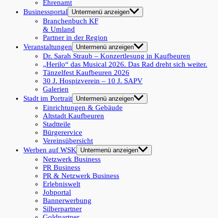
Ehrenamt
Businessportal
Untermenü anzeigen
Branchenbuch KF
& Umland
Partner in der Region
Veranstaltungen
Untermenü anzeigen
Dr. Sarah Straub – Konzertlesung in Kaufbeuren
„Herilo“ das Musical 2026. Das Rad dreht sich weiter.
Tänzelfest Kaufbeuren 2026
30 J. Hospizverein – 10 J. SAPV
Galerien
Stadt im Portrait
Untermenü anzeigen
Einrichtungen & Gebäude
Altstadt Kaufbeuren
Stadtteile
Bürgerervice
Vereinsübersicht
Werben auf WSK
Untermenü anzeigen
Netzwerk Business
PR Business
PR & Netzwerk Business
Erlebniswelt
Jobportal
Bannerwerbung
Silberpartner
Goldpartner