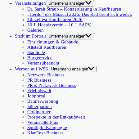
Veranstaltungen
Untermenü anzeigen
Dr. Sarah Straub – Konzertlesung in Kaufbeuren
„Herilo“ das Musical 2026. Das Rad dreht sich weiter.
Tänzelfest Kaufbeuren 2026
30 J. Hospizverein – 10 J. SAPV
Galerien
Stadt im Portrait
Untermenü anzeigen
Einrichtungen & Gebäude
Altstadt Kaufbeuren
Stadtteile
Bürgerervice
Vereinsübersicht
Werben auf WSK
Untermenü anzeigen
Netzwerk Business
PR Business
PR & Netzwerk Business
Erlebniswelt
Jobportal
Bannerwerbung
Silberpartner
Goldpartner
Prospekte in der Einkaufswelt
VeranstalterPlus
Spotlight Kampagne
Klar.Text Business