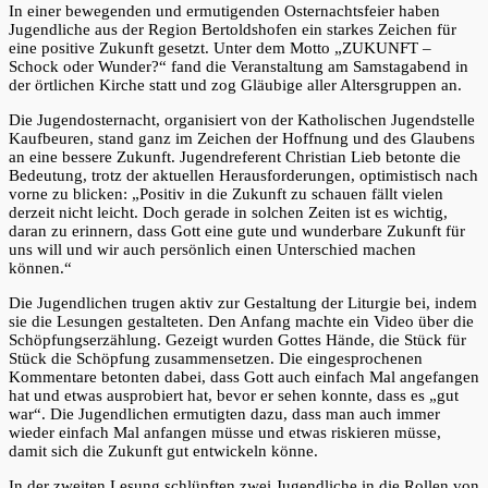
In einer bewegenden und ermutigenden Osternachtsfeier haben
Jugendliche aus der Region Bertoldshofen ein starkes Zeichen für
eine positive Zukunft gesetzt. Unter dem Motto „ZUKUNFT –
Schock oder Wunder?“ fand die Veranstaltung am Samstagabend in
der örtlichen Kirche statt und zog Gläubige aller Altersgruppen an.
Die Jugendosternacht, organisiert von der Katholischen Jugendstelle
Kaufbeuren, stand ganz im Zeichen der Hoffnung und des Glaubens
an eine bessere Zukunft. Jugendreferent Christian Lieb betonte die
Bedeutung, trotz der aktuellen Herausforderungen, optimistisch nach
vorne zu blicken: „Positiv in die Zukunft zu schauen fällt vielen
derzeit nicht leicht. Doch gerade in solchen Zeiten ist es wichtig,
daran zu erinnern, dass Gott eine gute und wunderbare Zukunft für
uns will und wir auch persönlich einen Unterschied machen
können.“
Die Jugendlichen trugen aktiv zur Gestaltung der Liturgie bei, indem
sie die Lesungen gestalteten. Den Anfang machte ein Video über die
Schöpfungserzählung. Gezeigt wurden Gottes Hände, die Stück für
Stück die Schöpfung zusammensetzen. Die eingesprochenen
Kommentare betonten dabei, dass Gott auch einfach Mal angefangen
hat und etwas ausprobiert hat, bevor er sehen konnte, dass es „gut
war“. Die Jugendlichen ermutigten dazu, dass man auch immer
wieder einfach Mal anfangen müsse und etwas riskieren müsse,
damit sich die Zukunft gut entwickeln könne.
In der zweiten Lesung schlüpften zwei Jugendliche in die Rollen von