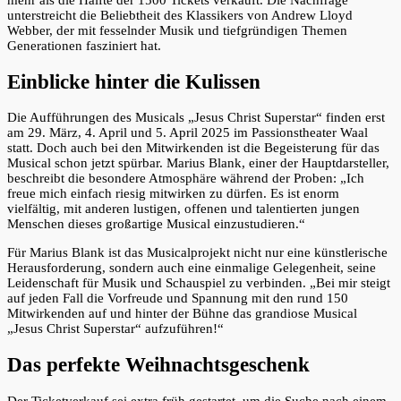
unterstreicht die Beliebtheit des Klassikers von Andrew Lloyd
Webber, der mit fesselnder Musik und tiefgründigen Themen
Generationen fasziniert hat.
Einblicke hinter die Kulissen
Die Aufführungen des Musicals „Jesus Christ Superstar“ finden erst
am 29. März, 4. April und 5. April 2025 im Passionstheater Waal
statt. Doch auch bei den Mitwirkenden ist die Begeisterung für das
Musical schon jetzt spürbar. Marius Blank, einer der Hauptdarsteller,
beschreibt die besondere Atmosphäre während der Proben: „Ich
freue mich einfach riesig mitwirken zu dürfen. Es ist enorm
vielfältig, mit anderen lustigen, offenen und talentierten jungen
Menschen dieses großartige Musical einzustudieren.“
Für Marius Blank ist das Musicalprojekt nicht nur eine künstlerische
Herausforderung, sondern auch eine einmalige Gelegenheit, seine
Leidenschaft für Musik und Schauspiel zu verbinden. „Bei mir steigt
auf jeden Fall die Vorfreude und Spannung mit den rund 150
Mitwirkenden auf und hinter der Bühne das grandiose Musical
„Jesus Christ Superstar“ aufzuführen!“
Das perfekte Weihnachtsgeschenk
Der Ticketverkauf sei extra früh gestartet, um die Suche nach einem