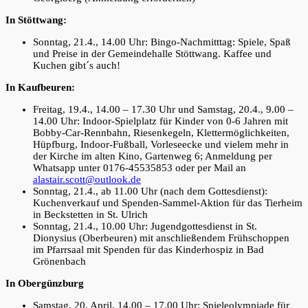
In Stöttwang:
Sonntag, 21.4., 14.00 Uhr: Bingo-Nachmitttag: Spiele, Spaß
und Preise in der Gemeindehalle Stöttwang. Kaffee und
Kuchen gibt´s auch!
In Kaufbeuren:
Freitag, 19.4., 14.00 – 17.30 Uhr und Samstag, 20.4., 9.00 –
14.00 Uhr: Indoor-Spielplatz für Kinder von 0-6 Jahren mit
Bobby-Car-Rennbahn, Riesenkegeln, Klettermöglichkeiten,
Hüpfburg, Indoor-Fußball, Vorleseecke und vielem mehr in
der Kirche im alten Kino, Gartenweg 6; Anmeldung per
Whatsapp unter 0176-45535853 oder per Mail an
alastair.scott@outlook.de
Sonntag, 21.4., ab 11.00 Uhr (nach dem Gottesdienst):
Kuchenverkauf und Spenden-Sammel-Aktion für das Tierheim
in Beckstetten in St. Ulrich
Sonntag, 21.4., 10.00 Uhr: Jugendgottesdienst in St.
Dionysius (Oberbeuren) mit anschließendem Frühschoppen
im Pfarrsaal mit Spenden für das Kinderhospiz in Bad
Grönenbach
In Obergünzburg
Samstag, 20. April, 14.00 – 17.00 Uhr: Spieleolympiade für