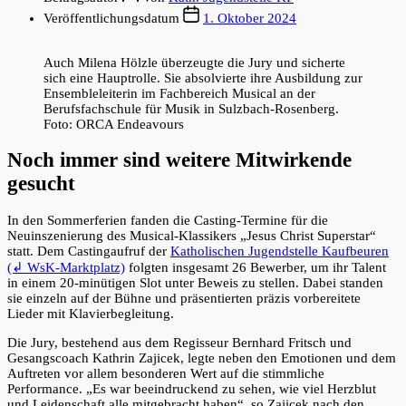
Veröffentlichungsdatum
1. Oktober 2024
Auch Milena Hölzle überzeugte die Jury und sicherte
sich eine Hauptrolle. Sie absolvierte ihre Ausbildung zur
Ensembleleiterin im Fachbereich Musical an der
Berufsfachschule für Musik in Sulzbach-Rosenberg.
Foto: ORCA Endeavours
Noch immer sind weitere Mitwirkende
gesucht
In den Sommerferien fanden die Casting-Termine für die
Neuinszenierung des Musical-Klassikers „Jesus Christ Superstar“
statt. Dem Castingaufruf der
Katholischen Jugendstelle Kaufbeuren
(↲ WsK-Marktplatz)
folgten insgesamt 26 Bewerber, um ihr Talent
in einem 20-minütigen Slot unter Beweis zu stellen. Dabei standen
sie einzeln auf der Bühne und präsentierten präzis vorbereitete
Lieder mit Klavierbegleitung.
Die Jury, bestehend aus dem Regisseur Bernhard Fritsch und
Gesangscoach Kathrin Zajicek, legte neben den Emotionen und dem
Auftreten vor allem besonderen Wert auf die stimmliche
Performance. „Es war beeindruckend zu sehen, wie viel Herzblut
und Leidenschaft alle mitgebracht haben“, so Zajicek nach den