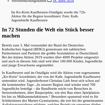
Veröffentlichungsdatum
18. April 2024
Im Ko-Kreis Kaufbeuren-Ostallgäu wurde die 72h-
Aktion für die Region koordiniert. Foto: Kath.
Jugendstelle Kaufbeuren
In 72 Stunden die Welt ein Stück besser
machen
Bereits zum 3. Mal veranstaltet der Bund der Deutschen
Katholischen Jugend (BDKJ) gemeinsam mit zahlreichen
Partnerinnen und Partnern die größte Sozialaktion in Deutschland.
Bei der letzten Aktion 2019 wurden über 4000 Projekte umgesetzt
und auch in diesem Jahr sind weit über 100.000 Kinder, Jugendliche
und junge Erwachsene angemeldet.
In Kaufbeuren und im Ostallgäu wird die Aktion vom sogenannten
„Ko-Kreis“ koordiniert, der von der Kath. Jugendstelle Kaufbeuren
unterstützt wird. Jugendreferent Christian Lieb freut sich schon auf
die kommenden Tage: „In unserer Region sind wieder rund 700
Jugendliche beteiligt – die Bandbreite reicht von Besuchen in
Seniorenheimen, über Bauprojekte, wie den Bau eines Spielplatzes
bis hin zu Müllsammelaktionen.“ Besonders spannend wird es für
Schülerinnen des Marien-Gymnasiums, die erst bei der gemeinsamen
Auftaktveranstaltung erfahren, welches Projekt sie umsetzen dürfen.