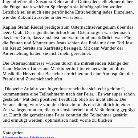
Jugendreferentin Susanna Kelm an die Gottesdiensteilnehmer daher
die Frage, nach welchen Spielregeln sie künftig spielen wollen.
Letztlich sei es auch eine persönliche Entscheidung jedes Einzelnen,
wie die Zukunft aussehe in der wir leben.
Kaplan Stefan Riedel predigte zum Osternachtsevangelium über das
leere Grab. Der eigentliche Schock am Ostermorgen war demnach
das leere Grab, dass zunächst unerwartet und unerklärlich war. Für
die Frauen und Männer um Jesus schien das Ende mit dem Tod Jesu
am Kreuz bereits am Karfreitag besiegelt. Mit dem Wunder der
Auferstehung hätten sie nicht mehr gerechnet.
Die Osternachtsmesse wurden durch die mitreißenden Klänge der
Band Modern Tunes aus Marktoberdorf bereichert, die mit ihrer
Musik die Herzen der Besucher erreichten und eine Atmosphäre der
Freude und Zuversicht schufen.
„Die weite Anfahrt zur Jugendosternacht hat sich echt gelohnt“,
kommentierte eine Teilnehmerin nach der Feier. „Es war super schön
gestaltet.“ Mit dem positiven Feedback blieb sie nicht allein. Die
Veranstaltung wurde von den Besuchern als ein Lichtblick in einer
Zeit wahrgenommen, die von Unsicherheit und Veränderung geprägt
ist. Durch die gemeinsame Feier konnten die Teilnehmer gestärkt
und ermutigt werden, optimistisch nach vorne zu blicken
Kategorien