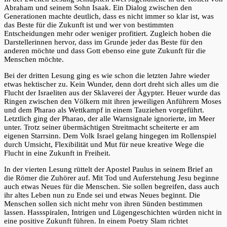
Abraham und seinem Sohn Isaak. Ein Dialog zwischen den
Generationen machte deutlich, dass es nicht immer so klar ist, was
das Beste für die Zukunft ist und wer von bestimmten
Entscheidungen mehr oder weniger profitiert. Zugleich hoben die
Darstellerinnen hervor, dass im Grunde jeder das Beste für den
anderen möchte und dass Gott ebenso eine gute Zukunft für die
Menschen möchte.
Bei der dritten Lesung ging es wie schon die letzten Jahre wieder
etwas hektischer zu. Kein Wunder, denn dort dreht sich alles um die
Flucht der Israeliten aus der Sklaverei der Ägypter. Heuer wurde das
Ringen zwischen den Völkern mit ihren jeweiligen Anführern Moses
und dem Pharao als Wettkampf in einem Tauziehen vorgeführt.
Letztlich ging der Pharao, der alle Warnsignale ignorierte, im Meer
unter. Trotz seiner übermächtigen Streitmacht scheiterte er am
eigenen Starrsinn. Dem Volk Israel gelang hingegen im Rollenspiel
durch Umsicht, Flexibilität und Mut für neue kreative Wege die
Flucht in eine Zukunft in Freiheit.
In der vierten Lesung rüttelt der Apostel Paulus in seinem Brief an
die Römer die Zuhörer auf. Mit Tod und Auferstehung Jesu beginne
auch etwas Neues für die Menschen. Sie sollen begreifen, dass auch
ihr altes Leben nun zu Ende sei und etwas Neues beginnt. Die
Menschen sollen sich nicht mehr von ihren Sünden bestimmen
lassen. Hassspiralen, Intrigen und Lügengeschichten würden nicht in
eine positive Zukunft führen. In einem Poetry Slam richtet