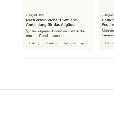
2. August 2026
2. August
Nach erfolgreicher Premiere:
Heftig
Anmeldung für das Allgäuer
Feuerw
Jobfestival 2027 startet
Mehrere
🚀 Das Allgäuer Jobfestival geht in die
Feuerwe
nächste Runde! Nach…
heftig
Bildung
Karriere
Veranstaltung
Bildun
Wir sind Kaufbeuren