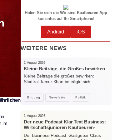
Holen Sie sich die Wir sind Kaufbeuren App
kostenlos auf Ihr Smartphone!
Android
iOS
WEITERE NEWS
2. August 2026
Kleine Beiträge, die Großes bewirken
Kleine Beiträge die großes bewirken:
Stadtrat Tamur Khan beteiligte sich…
Bildung
Newsletter
Politik
ährlichen
1. August 2026
on
Der neue Podcast Klar.Text Business:
n im
Wirtschaftsjunioren Kaufbeuren-
Ostallgäu – Menschen, Ideen und
Der Business-Podcast: Gastgeber Claus
starke Verbindungen