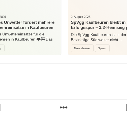
 2026
2. August 2026
es Unwetter fordert mehrere
SpVgg Kaufbeuren bleibt in 
ehreinsätze in Kaufbeuren
Erfolgsspur – 3:2-Heimsieg
Niedersonthofen
 Unwettereinsätze für die
Die SpVgg Kaufbeuren ist in der
hren in Kaufbeuren 🌩️🚒 Das
Bezirksliga Süd weiter nicht…
e…
g
Newsletter
Sport
mehr wissen. mehr erreichen.
Suchen
Lokales, Lebendiges und Aktuelles