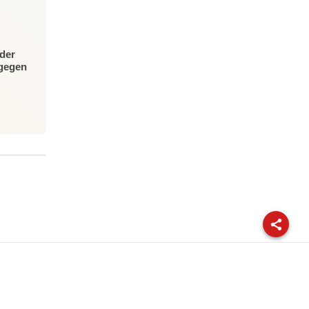
der
 gegen