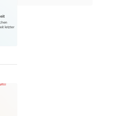
eit
ichen
t letzter