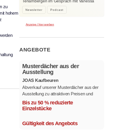
Tenambergen im Gespräch mit Vanessa
Bockhorni…
n zu
Newsletter
Podcast
 mit hohem
z
Anzeige / hier werben
 werden
ANGEBOTE
haltung
Musterdächer aus der
Ausstellung
JOAS Kaufbeuren
Abverkauf unserer Musterdächer aus der
Ausstellung zu attraktiven Preisen und
sofort verfügbar.
Bis zu 50 % reduzierte
Mehrere Modelle in verschiedenen
Einzelstücke
Ausführungen.
Gültigkeit des Angebots