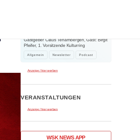
WEITERE NEWS
en
2. August 2026
Der neue Klar.Text Podcast: 60 Jahre
Kulturring Kaufbeuren e.V. – zwischen
n
Jubiläum, Ehrenamt und der Kraft der
Gastgeber Claus Tenambergen, Gast: Birgit
Kultur
Pfeifer, 1. Vorsitzende Kulturring
Kaufbeuren…
Allgemein
Newsletter
Podcast
Anzeige / hier werben
VERANSTALTUNGEN
Anzeige / hier werben
WSK NEWS APP