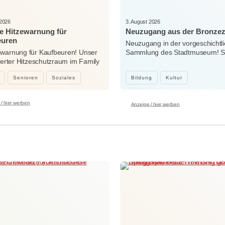
 2026
3. August 2026
e Hitzewarnung für
Neuzugang aus der Bronzez
euren
Neuzugang in der vorgeschichtl
ewarnung für Kaufbeuren! Unser
Sammlung des Stadtmuseum! Sei
sierter Hitzeschutzraum im Family
Woche…
…
Senioren
Soziales
Bildung
Kultur
/ hier werben
Anzeige / hier werben