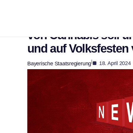
,
Politik
Verwaltung
Bayern begrenzt öf
von Cannabis soll u
und auf Volksfesten
|
18. April 2024
Bayerische Staatsregierung