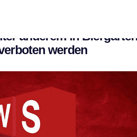
fentlichen Konsum: Rauch
nter anderem in Biergärte
 verboten werden