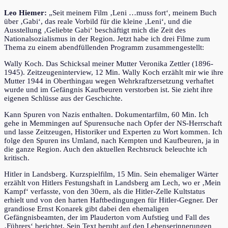
Leo Hiemer:
„Seit meinem Film ‚Leni …muss fort‘, meinem Buch
über ‚Gabi‘, das reale Vorbild für die kleine ‚Leni‘, und die
Ausstellung ‚Geliebte Gabi‘ beschäftigt mich die Zeit des
Nationalsozialismus in der Region. Jetzt habe ich drei Filme zum
Thema zu einem abendfüllenden Programm zusammengestellt:
Wally Koch. Das Schicksal meiner Mutter Veronika Zettler (1896-
1945). Zeitzeugeninterview, 12 Min. Wally Koch erzählt mir wie ihre
Mutter 1944 in Oberthingau wegen Wehrkraftzersetzung verhaftet
wurde und im Gefängnis Kaufbeuren verstorben ist. Sie zieht ihre
eigenen Schlüsse aus der Geschichte.
Kann Spuren von Nazis enthalten. Dokumentarfilm, 60 Min. Ich
gehe in Memmingen auf Spurensuche nach Opfer der NS-Herrschaft
und lasse Zeitzeugen, Historiker und Experten zu Wort kommen. Ich
folge den Spuren ins Umland, nach Kempten und Kaufbeuren, ja in
die ganze Region. Auch den aktuellen Rechtsruck beleuchte ich
kritisch.
Hitler in Landsberg. Kurzspielfilm, 15 Min. Sein ehemaliger Wärter
erzählt von Hitlers Festungshaft in Landsberg am Lech, wo er ‚Mein
Kampf‘ verfasste, von den 30ern, als die Hitler-Zelle Kultstatus
erhielt und von den harten Haftbedingungen für Hitler-Gegner. Der
grandiose Ernst Konarek gibt dabei den ehemaligen
Gefängnisbeamten, der im Plauderton vom Aufstieg und Fall des
‚Führers‘ berichtet. Sein Text beruht auf den Lebenserinnerungen