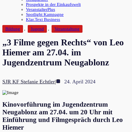
Prospekte in der Einkaufswelt
VeranstalterPlus
Spotlight Kampagne
Klar.Text Business
Bildung
,
Jugend
,
Veranstaltung
„3 Filme gegen Rechts“ von Leo
Hiemer am 27.04. im
Jugendzentrum Neugablonz
SJR KF Stefanie Echtler
|
24. April 2024
Kinovorführung im Jugendzentrum
Neugablonz am 27.04. um 20 Uhr mit
Einführung und Filmgespräch durch Leo
Hiemer