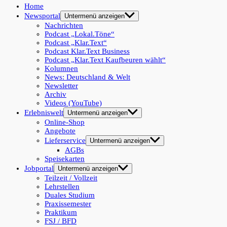
Home
Newsportal
Untermenü anzeigen
Nachrichten
Podcast „Lokal.Töne“
Podcast „Klar.Text“
Podcast Klar.Text Business
Podcast „Klar.Text Kaufbeuren wählt“
Kolumnen
News: Deutschland & Welt
Newsletter
Archiv
Videos (YouTube)
Erlebniswelt
Untermenü anzeigen
Online-Shop
Angebote
Lieferservice
Untermenü anzeigen
AGBs
Speisekarten
Jobportal
Untermenü anzeigen
Teilzeit / Vollzeit
Lehrstellen
Duales Studium
Praxissemester
Praktikum
FSJ / BFD