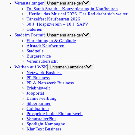
Veranstaltungen
Untermenü anzeigen
Dr. Sarah Straub – Konzertlesung in Kaufbeuren
„Herilo“ das Musical 2026. Das Rad dreht sich weiter.
Tänzelfest Kaufbeuren 2026
30 J. Hospizverein – 10 J. SAPV
Galerien
Stadt im Portrait
Untermenü anzeigen
Einrichtungen & Gebäude
Altstadt Kaufbeuren
Stadtteile
Bürgerervice
Vereinsübersicht
Werben auf WSK
Untermenü anzeigen
Netzwerk Business
PR Business
PR & Netzwerk Business
Erlebniswelt
Jobportal
Bannerwerbung
Silberpartner
Goldpartner
Prospekte in der Einkaufswelt
VeranstalterPlus
Spotlight Kampagne
Klar.Text Business