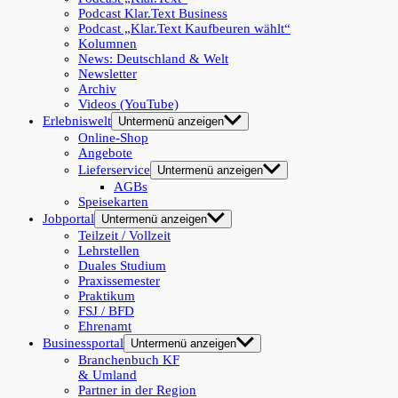
Podcast Klar.Text Business
Podcast „Klar.Text Kaufbeuren wählt“
Kolumnen
News: Deutschland & Welt
Newsletter
Archiv
Videos (YouTube)
Erlebniswelt
Untermenü anzeigen
Online-Shop
Angebote
Lieferservice
Untermenü anzeigen
AGBs
Speisekarten
Jobportal
Untermenü anzeigen
Teilzeit / Vollzeit
Lehrstellen
Duales Studium
Praxissemester
Praktikum
FSJ / BFD
Ehrenamt
Businessportal
Untermenü anzeigen
Branchenbuch KF
& Umland
Partner in der Region