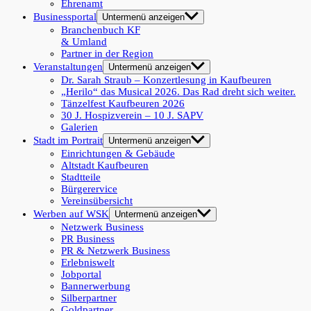
Ehrenamt
Businessportal
Untermenü anzeigen
Branchenbuch KF
& Umland
Partner in der Region
Veranstaltungen
Untermenü anzeigen
Dr. Sarah Straub – Konzertlesung in Kaufbeuren
„Herilo“ das Musical 2026. Das Rad dreht sich weiter.
Tänzelfest Kaufbeuren 2026
30 J. Hospizverein – 10 J. SAPV
Galerien
Stadt im Portrait
Untermenü anzeigen
Einrichtungen & Gebäude
Altstadt Kaufbeuren
Stadtteile
Bürgerervice
Vereinsübersicht
Werben auf WSK
Untermenü anzeigen
Netzwerk Business
PR Business
PR & Netzwerk Business
Erlebniswelt
Jobportal
Bannerwerbung
Silberpartner
Goldpartner