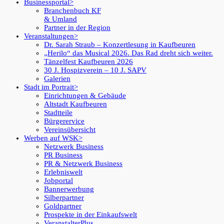
Businessportal
Branchenbuch KF
& Umland
Partner in der Region
Veranstaltungen
Dr. Sarah Straub – Konzertlesung in Kaufbeuren
„Herilo“ das Musical 2026. Das Rad dreht sich weiter.
Tänzelfest Kaufbeuren 2026
30 J. Hospizverein – 10 J. SAPV
Galerien
Stadt im Portrait
Einrichtungen & Gebäude
Altstadt Kaufbeuren
Stadtteile
Bürgerervice
Vereinsübersicht
Werben auf WSK
Netzwerk Business
PR Business
PR & Netzwerk Business
Erlebniswelt
Jobportal
Bannerwerbung
Silberpartner
Goldpartner
Prospekte in der Einkaufswelt
VeranstalterPlus