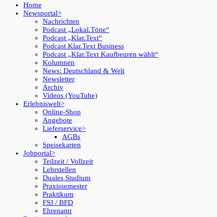
Home
Newsportal
Nachrichten
Podcast „Lokal.Töne“
Podcast „Klar.Text“
Podcast Klar.Text Business
Podcast „Klar.Text Kaufbeuren wählt“
Kolumnen
News: Deutschland & Welt
Newsletter
Archiv
Videos (YouTube)
Erlebniswelt
Online-Shop
Angebote
Lieferservice
AGBs
Speisekarten
Jobportal
Teilzeit / Vollzeit
Lehrstellen
Duales Studium
Praxissemester
Praktikum
FSJ / BFD
Ehrenamt