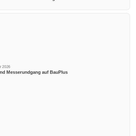
ar 2026
ungsdatum
und Messerundgang auf BauPlus