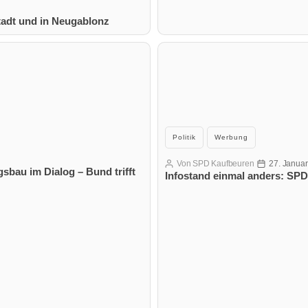
stadt und in Neugablonz
Kategorien
Politik
Werbung
Von
SPD Kaufbeuren
27. Janua
Beitragsautor
Veröffentlich
sbau im Dialog – Bund trifft
Infostand einmal anders: SP