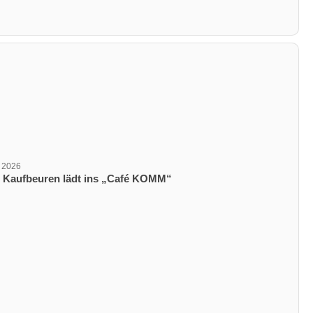
r 2026
ungsdatum
D Kaufbeuren lädt ins „Café KOMM“