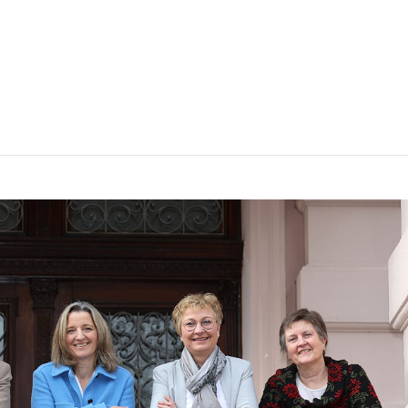
ante Palliativeinrichtung
ert Einjähriges