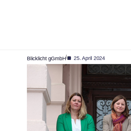
,
Gesundheit
Soziales
Gemeinnützige ambul
Blicklicht gGmbH fei
|
25. April 2024
Blicklicht gGmbH