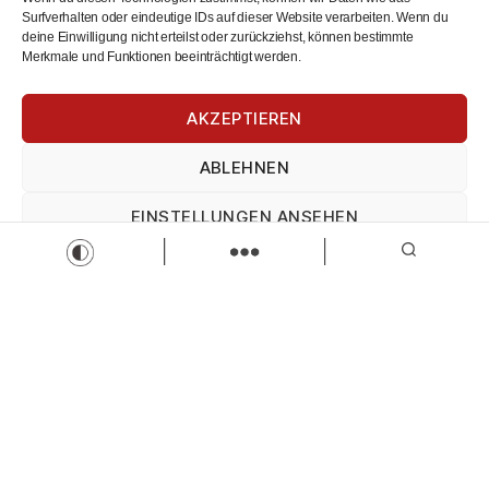
Surfverhalten oder eindeutige IDs auf dieser Website verarbeiten. Wenn du
deine Einwilligung nicht erteilst oder zurückziehst, können bestimmte
Merkmale und Funktionen beeinträchtigt werden.
Disponent (m/w/d)
Agile Robots SE
AKZEPTIEREN
Disponent*in
Vollzeit
ABLEHNEN
Zur Stelle
EINSTELLUNGEN ANSEHEN
Load more
Impressum
Datenschutz
Impressum
Wir sind Kaufbeuren
Neugablonzer Str. 5