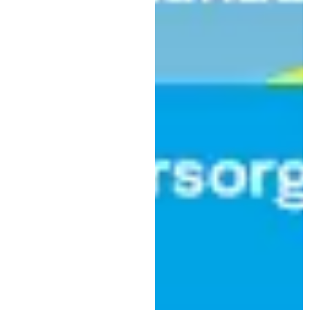
,
Kultur
Verwaltung
Eindrucksvolles
Abschlusskonzert des
Bandworkshops 5ButtonBeaz in
Kaufbeuren
|
15. April 2024
Stadt Kaufbeuren Abteilung Kultur