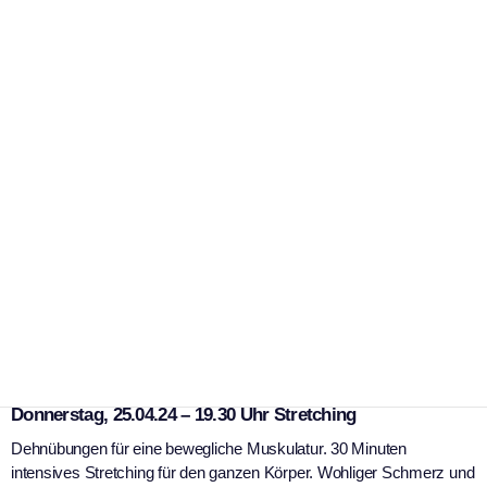
,
,
Gesundheit
Sport
Veranstaltung
Tai Chi Schule Rowek:
Muskulatur-Dehnübungen. Atem
in Bewegung.
Gesundheitsgymnastik im April
|
18. April 2024
Tai Chi Schule Rowek
Die Tai Chi Schule Rowek im Kung Fu – Zentrum Kaufbeuren. Fotos:
Dietrich Rowek
Am Donnerstag, 25.04.24 und Freitag in der Tai Chi Schule
Rowek im Kung Fu – Zentrum Kaufbeuren
Donnerstag, 25.04.24 – 19.30 Uhr Stretching
Dehnübungen für eine bewegliche Muskulatur. 30 Minuten
intensives Stretching für den ganzen Körper. Wohliger Schmerz und