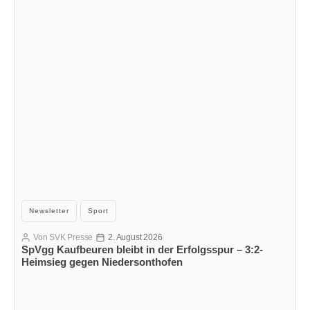
Kategorien
Newsletter
Sport
Von
SVK Presse
2. August 2026
Beitragsautor
Veröffentlichungsdatum
SpVgg Kaufbeuren bleibt in der Erfolgsspur – 3:2-
Heimsieg gegen Niedersonthofen