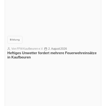
Kategorien
Bildung
Von
FFW Kaufbeuren e.V.
2. August 2026
Beitragsautor
Veröffentlichungsdatum
Heftiges Unwetter fordert mehrere Feuerwehreinsätze
in Kaufbeuren