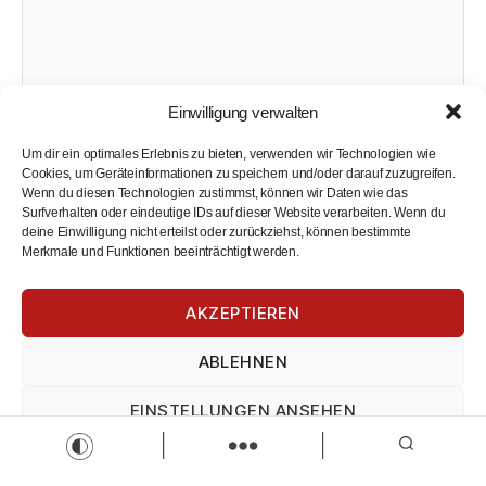
der Kraft der Kultur
Einwilligung verwalten
Um dir ein optimales Erlebnis zu bieten, verwenden wir Technologien wie
Cookies, um Geräteinformationen zu speichern und/oder darauf zuzugreifen.
Wenn du diesen Technologien zustimmst, können wir Daten wie das
Surfverhalten oder eindeutige IDs auf dieser Website verarbeiten. Wenn du
deine Einwilligung nicht erteilst oder zurückziehst, können bestimmte
Merkmale und Funktionen beeinträchtigt werden.
AKZEPTIEREN
ABLEHNEN
EINSTELLUNGEN ANSEHEN
Impressum
Datenschutz
Impressum