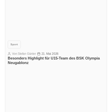
Kategorien
Sport
Von
Stefan Günter
21. Mai 2026
Beitragsautor
Veröffentlichungsdatum
Besonders Highlight für U15-Team des BSK Olympia
Neugablonz