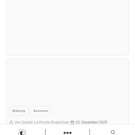
Kategorien
Bildung
Senioren
Von
Sophie-La-Roche-Realschule
22. Dezember 2025
Beitragsautor
Veröffentlichungsdatum
Adventsfreude im Espachstift – Schüler schenken
Musik und Gemeinschaft