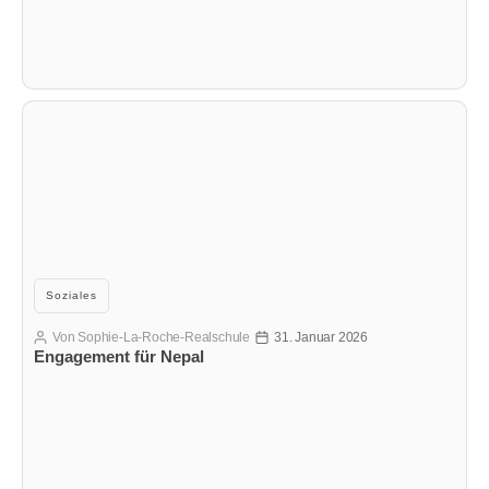
Kategorien
Soziales
Von
Sophie-La-Roche-Realschule
31. Januar 2026
Beitragsautor
Veröffentlichungsdatum
Engagement für Nepal