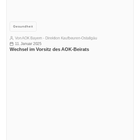
Kategorien
Gesundheit
Von
AOK Bayern - Direktion Kaufbeuren-Ostallgäu
Beitragsautor
11. Januar 2025
Veröffentlichungsdatum
Wechsel im Vorsitz des AOK-Beirats