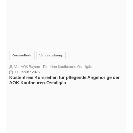
Kategorien
Gesundheit
Veranstaltung
Von
AOK Bayern - Direktion Kaufbeuren-Ostallgäu
Beitragsautor
17. Januar 2025
Veröffentlichungsdatum
Kostenfreie Kursreihen für pflegende Angehörige der
AOK Kaufbeuren-Ostallgäu