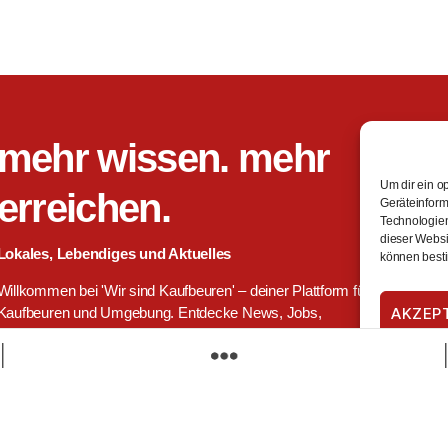
mehr wissen. mehr
Um dir ein o
erreichen.
Geräteinform
Technologien
dieser Websit
Lokales, Lebendiges und Aktuelles
können besti
Willkommen bei 'Wir sind Kaufbeuren' – deiner Plattform für
Such
AKZEP
Kaufbeuren und Umgebung. Entdecke News, Jobs,
Einkaufsmöglichkeiten, Veranstaltungen und vieles mehr. Täglich,
aktuell, kostenlos. Wir sind Kaufbeuren: Deine zentrale
Anlaufstelle für lokale Informationen und Services.