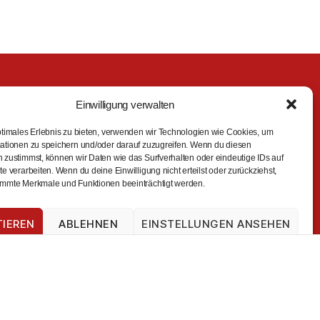
Einwilligung verwalten
ptimales Erlebnis zu bieten, verwenden wir Technologien wie Cookies, um
ationen zu speichern und/oder darauf zuzugreifen. Wenn du diesen
 zustimmst, können wir Daten wie das Surfverhalten oder eindeutige IDs auf
e verarbeiten. Wenn du deine Einwilligung nicht erteilst oder zurückziehst,
mmte Merkmale und Funktionen beeinträchtigt werden.
en
TIEREN
ABLEHNEN
EINSTELLUNGEN ANSEHEN
Impressum
Datenschutz
Impressum
Kontakt
AGBs
Impressum
Datenschutz