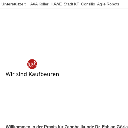
Unterstützer:
AXA Koller
HAWE
Stadt KF
Consilio
Agile Robots
Wir
sind
Kaufbeuren
Zahnarzt Dr. Fabian Gör
Willkommen in der Praxis für Zahnheilkunde Dr. Fabian Görl