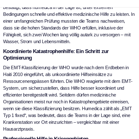
„Emergency Medical Team“ (EMT) klassifiziert. Diese Zertifizierung
bestätigt, dass humedica in der Lage ist, unter extremen
Bedingungen schnelle und effektive medizinische Hilfe zu leisten. In
einer umfangreichen Prüfung mussten die Teams nachweisen,
dass sie die hohen Standards der WHO erfüllen, inklusive der
Fähigkeit, sich zwei Wochen lang völlig autark zu versorgen – mit
Wasser, Strom und Lebensmitteln.
Koordinierte Katastrophenhilfe: Ein Schritt zur
Optimierung
Die EMT-Klassifizierung der WHO wurde nach dem Erdbeben in
Haiti 2010 eingeführt, als unkoordinierte Hilfseinsätze zu
Ressourcenengpässen führten. Die WHO reagierte mit dem EMT-
System, um sicherzustellen, dass Hilfe besser koordiniert und
effizienter bereitgestellt wird. Seitdem dürfen medizinische
Organisationen meist nur noch in Katastrophengebiete einreisen,
wenn sie diese Klassifizierung besitzen. Humedica zählt als „EMT
Typ 1 fixed“, was bedeutet, dass die Teams in der Lage sind, eine
Krankenstation vor Ort einzurichten – vergleichbar mit einer
Hausarztpraxis.
Professionelle Hilfe in Krisengebieten