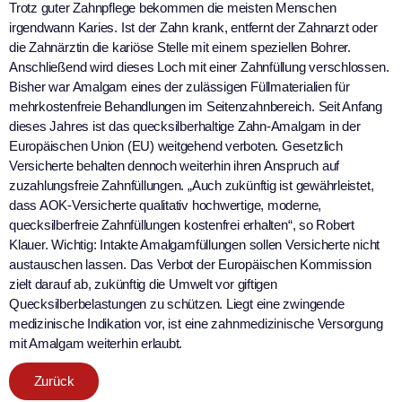
Trotz guter Zahnpflege bekommen die meisten Menschen
irgendwann Karies. Ist der Zahn krank, entfernt der Zahnarzt oder
die Zahnärztin die kariöse Stelle mit einem speziellen Bohrer.
Anschließend wird dieses Loch mit einer Zahnfüllung verschlossen.
Bisher war Amalgam eines der zulässigen Füllmaterialien für
mehrkostenfreie Behandlungen im Seitenzahnbereich. Seit Anfang
dieses Jahres ist das quecksilberhaltige Zahn-Amalgam in der
Europäischen Union (EU) weitgehend verboten. Gesetzlich
Versicherte behalten dennoch weiterhin ihren Anspruch auf
zuzahlungsfreie Zahnfüllungen. „Auch zukünftig ist gewährleistet,
dass AOK-Versicherte qualitativ hochwertige, moderne,
quecksilberfreie Zahnfüllungen kostenfrei erhalten“, so Robert
Klauer. Wichtig: Intakte Amalgamfüllungen sollen Versicherte nicht
austauschen lassen. Das Verbot der Europäischen Kommission
zielt darauf ab, zukünftig die Umwelt vor giftigen
Quecksilberbelastungen zu schützen. Liegt eine zwingende
medizinische Indikation vor, ist eine zahnmedizinische Versorgung
mit Amalgam weiterhin erlaubt.
Zurück