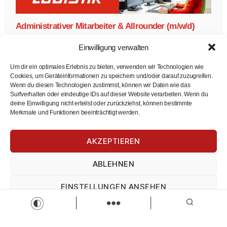
Administrativer Mitarbeiter & Allrounder (m/w/d)
Ansorge Logistik
Einwilligung verwalten
Administrativer Mitarbeiter & Allrounder (m/w/d)
Vollzeit
Zur Stelle
Um dir ein optimales Erlebnis zu bieten, verwenden wir Technologien wie
Cookies, um Geräteinformationen zu speichern und/oder darauf zuzugreifen.
Wenn du diesen Technologien zustimmst, können wir Daten wie das
Surfverhalten oder eindeutige IDs auf dieser Website verarbeiten. Wenn du
deine Einwilligung nicht erteilst oder zurückziehst, können bestimmte
Merkmale und Funktionen beeinträchtigt werden.
AKZEPTIEREN
Fachberater im Außendienst (m/w/d)
ABLEHNEN
JOAS Kaufbeuren
Fachberater im Außendienst (m/w/d)
EINSTELLUNGEN ANSEHEN
Vollzeit
Zur Stelle
Impressum
Datenschutz
Impressum