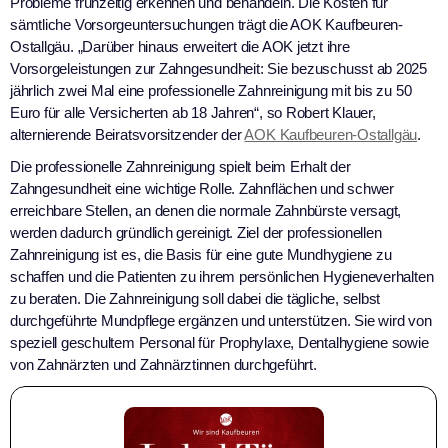
Probleme frühzeitig erkennen und behandeln. Die Kosten für
sämtliche Vorsorgeuntersuchungen trägt die AOK Kaufbeuren-
Ostallgäu. „Darüber hinaus erweitert die AOK jetzt ihre
Vorsorgeleistungen zur Zahngesundheit: Sie bezuschusst ab 2025
jährlich zwei Mal eine professionelle Zahnreinigung mit bis zu 50
Euro für alle Versicherten ab 18 Jahren“, so Robert Klauer,
alternierende Beiratsvorsitzender der
AOK Kaufbeuren-Ostallgäu
.
Die professionelle Zahnreinigung spielt beim Erhalt der
Zahngesundheit eine wichtige Rolle. Zahnflächen und schwer
erreichbare Stellen, an denen die normale Zahnbürste versagt,
werden dadurch gründlich gereinigt. Ziel der professionellen
Zahnreinigung ist es, die Basis für eine gute Mundhygiene zu
schaffen und die Patienten zu ihrem persönlichen Hygieneverhalten
zu beraten. Die Zahnreinigung soll dabei die tägliche, selbst
durchgeführte Mundpflege ergänzen und unterstützen. Sie wird von
speziell geschultem Personal für Prophylaxe, Dentalhygiene sowie
von Zahnärzten und Zahnärztinnen durchgeführt.