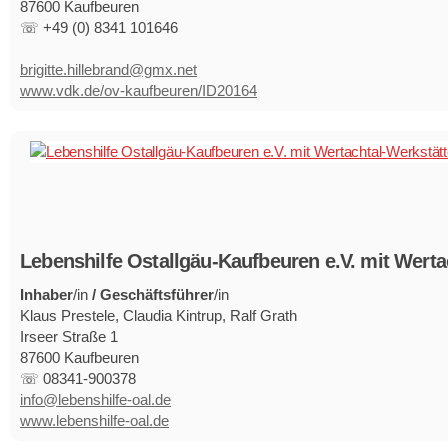
87600 Kaufbeuren
☏ +49 (0) 8341 101646
brigitte.hillebrand@gmx.net
www.vdk.de/ov-kaufbeuren/ID20164
Lebenshilfe Ostallgäu-Kaufbeuren e.V. mit Wer
Inhaber
/in
/ Geschäftsführer
/in
Klaus Prestele, Claudia Kintrup, Ralf Grath
Irseer Straße 1
87600 Kaufbeuren
☏ 08341-900378
info@lebenshilfe-oal.de
www.lebenshilfe-oal.de