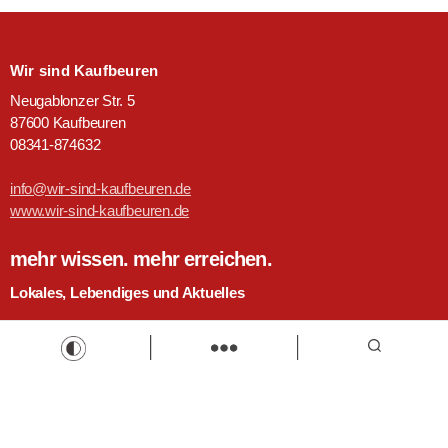
Wir sind Kaufbeuren
Neugablonzer Str. 5
87600 Kaufbeuren
08341-874632
info@wir-sind-kaufbeuren.de
www.wir-sind-kaufbeuren.de
mehr wissen. mehr erreichen.
Lokales, Lebendiges und Aktuelles
Willkommen bei 'Wir sind Kaufbeuren' – deiner Plattform für
Kaufbeuren und Umgebung. Entdecke News, Jobs,
Einkaufsmöglichkeiten, Veranstaltungen und vieles mehr. Täglich,
aktuell, kostenlos. Wir sind Kaufbeuren: Deine zentrale Anlaufstelle
für lokale Informationen und Services.