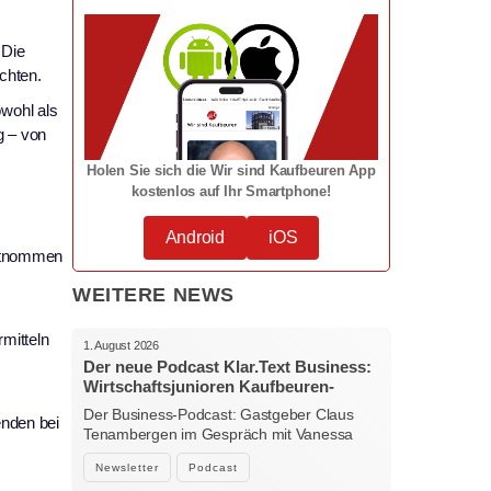
 Die
chten.
owohl als
g – von
Holen Sie sich die Wir sind Kaufbeuren App
kostenlos auf Ihr Smartphone!
Android
iOS
entnommen
WEITERE NEWS
mitteln
1. August 2026
Der neue Podcast Klar.Text Business:
Wirtschaftsjunioren Kaufbeuren-
Ostallgäu – Menschen, Ideen und
Der Business-Podcast: Gastgeber Claus
enden bei
starke Verbindungen
Tenambergen im Gespräch mit Vanessa
Bockhorni…
Newsletter
Podcast