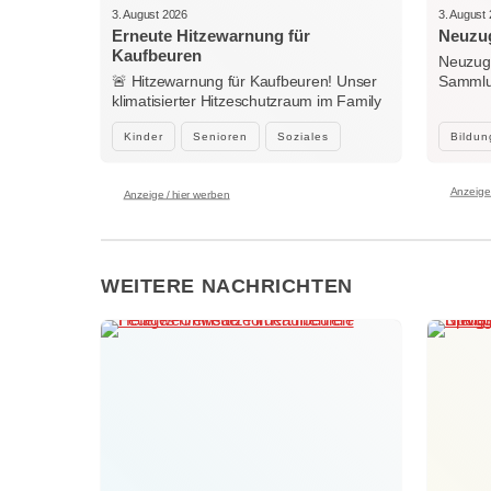
3. August 2026
3. August
Erneute Hitzewarnung für
Neuzug
Kaufbeuren
Neuzuga
🚨 Hitzewarnung für Kaufbeuren! Unser
Sammlun
klimatisierter Hitzeschutzraum im Family
Woche
Center…
Kinder
Senioren
Soziales
Bildun
Anzeige 
Anzeige / hier werben
WEITERE NACHRICHTEN