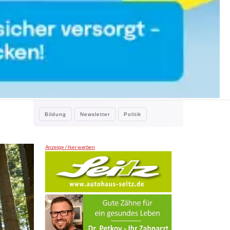
WEITERE NEWS
2. August 2026
Kleine Beiträge, die Großes bewirken
e
Kleine Beiträge die großes bewirken:
Stadtrat Tamur Khan beteiligte sich…
Bildung
Newsletter
Politik
Anzeige / hier werben