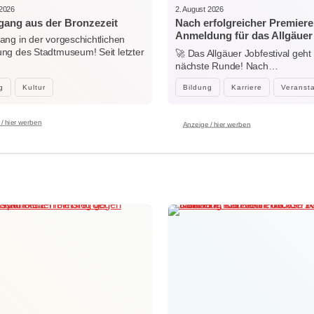
 2026
2. August 2026
ang aus der Bronzezeit
Nach erfolgreicher Premiere
Anmeldung für das Allgäuer
ng in der vorgeschichtlichen
Jobfestival 2027 startet
g des Stadtmuseum! Seit letzter
🚀 Das Allgäuer Jobfestival geht 
…
nächste Runde! Nach…
g
Kultur
Bildung
Karriere
Veranst
/ hier werben
Anzeige / hier werben