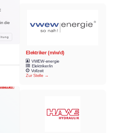
:
in die
altung
Elektriker (m/w/d)
VWEW-energie
Elektriker/in
Vollzeit
Zur Stelle