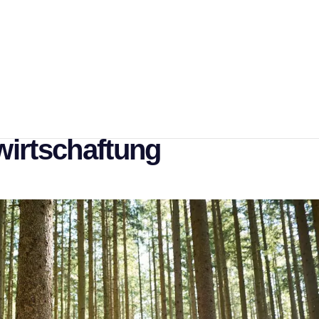
ald startet: Kostenlose
eigt Waldbesitzenden Weg
wirtschaftung