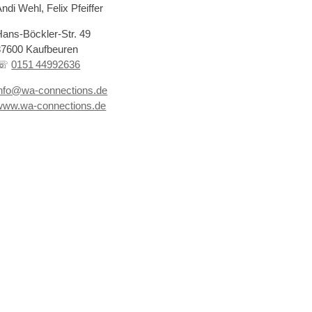
ndi Wehl, Felix Pfeiffer
Hans-Böckler-Str. 49
87600 Kaufbeuren
☏
0151 44992636
info@wa-connections.de
www.wa-connections.de