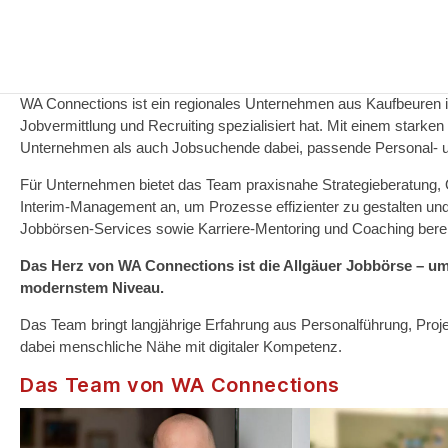
WA Connections
Jobs – Beratung – Recruiting – Interim
WA Connections ist ein regionales Unternehmen aus Kaufbeuren im
Jobvermittlung und Recruiting spezialisiert hat. Mit einem stark
Unternehmen als auch Jobsuchende dabei, passende Personal‑ un
Für Unternehmen bietet das Team praxisnahe Strategieberatung, 
Interim‑Management an, um Prozesse effizienter zu gestalten u
Jobbörsen‑Services sowie Karriere‑Mentoring und Coaching berei
Das Herz von WA Connections ist die Allgäuer Jobbörse – umfa
modernstem Niveau.
Das Team bringt langjährige Erfahrung aus Personalführung, Proj
dabei menschliche Nähe mit digitaler Kompetenz.
Das Team von WA Connections