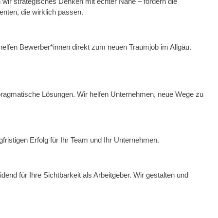
wir strategisches Denken mit echter Nähe – fördern die
nten, die wirklich passen.
elfen Bewerber*innen direkt zum neuen Traumjob im Allgäu.
für pragmatische Lösungen. Wir helfen Unternehmen, neue Wege zu
ristigen Erfolg für Ihr Team und Ihr Unternehmen.
dend für Ihre Sichtbarkeit als Arbeitgeber. Wir gestalten und