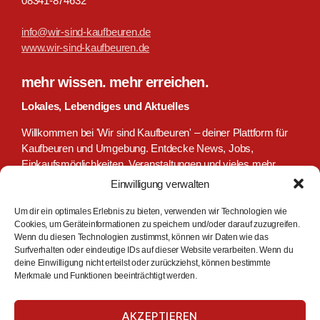
08341-874632
info@wir-sind-kaufbeuren.de
www.wir-sind-kaufbeuren.de
mehr wissen. mehr erreichen.
Lokales, Lebendiges und Aktuelles
Willkommen bei 'Wir sind Kaufbeuren' – deiner Plattform für
Kaufbeuren und Umgebung. Entdecke News, Jobs,
Einkaufsmöglichkeiten, Veranstaltungen und vieles mehr.
Täglich, aktuell, kostenlos. Wir sind Kaufbeuren: Deine
Einwilligung verwalten
zentrale Anlaufstelle für lokale Informationen und Services.
Um dir ein optimales Erlebnis zu bieten, verwenden wir Technologien wie
Cookies, um Geräteinformationen zu speichern und/oder darauf zuzugreifen.
Wenn du diesen Technologien zustimmst, können wir Daten wie das
Surfverhalten oder eindeutige IDs auf dieser Website verarbeiten. Wenn du
deine Einwilligung nicht erteilst oder zurückziehst, können bestimmte
Merkmale und Funktionen beeinträchtigt werden.
AKZEPTIEREN