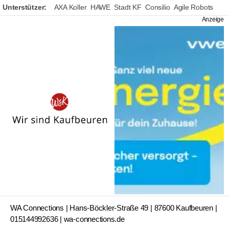
Unterstützer:
AXA Koller
HAWE
Stadt KF
Consilio
Agile Robots
Wir
sind
Kaufbeuren
Autor:
WA Connections
WA Connections | Hans-Böckler-Straße 49 | 87600 Kaufbeuren |
015144992636 | wa-connections.de