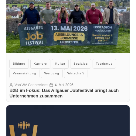
Kategorien
Bildung
Karriere
Kultur
Soziales
Tourismus
Veranstaltung
Werbung
Wirtschaft
Von
WA Connections
4. Mai 2026
Beitragsautor
Veröffentlichungsdatum
B2B im Fokus: Das Allgäuer Jobfestival bringt auch
Unternehmen zusammen