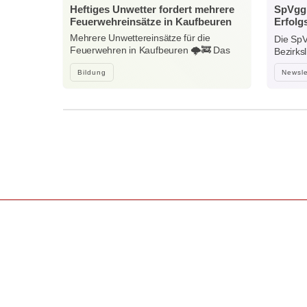
Heftiges Unwetter fordert mehrere
SpVgg 
Feuerwehreinsätze in Kaufbeuren
Erfolg
Nieder
Mehrere Unwettereinsätze für die
Die SpV
Feuerwehren in Kaufbeuren 🌩️🚒 Das
Bezirks
heftige…
Bildung
Newsle
Wir sind Kaufbeuren
Neugablonzer Str. 5
87600 Kaufbeuren
08341-874632