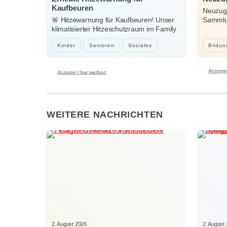
Kaufbeuren
Neuzuga
🚨 Hitzewarnung für Kaufbeuren! Unser
Sammlun
klimatisierter Hitzeschutzraum im Family
Woche
Center…
Kinder
Senioren
Soziales
Bildun
Anzeige 
Anzeige / hier werben
WEITERE NACHRICHTEN
2. August 2026
2. August