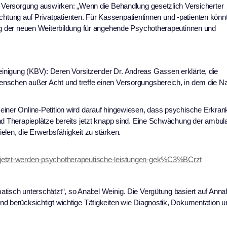
ie Versorgung auswirken: „Wenn die Behandlung gesetzlich Versicherter
srichtung auf Privatpatienten. Für Kassenpatientinnen und -patienten könn
ung der neuen Weiterbildung für angehende Psychotherapeutinnen und
inigung (KBV): Deren Vorsitzender Dr. Andreas Gassen erklärte, die
enschen außer Acht und treffe einen Versorgungsbereich, in dem die N
einer Online-Petition wird darauf hingewiesen, dass psychische Erkra
nd Therapieplätze bereits jetzt knapp sind. Eine Schwächung der ambul
elen, die Erwerbsfähigkeit zu stärken.
d-jetzt-werden-psychotherapeutische-leistungen-gek%C3%BCrzt
atisch unterschätzt“, so Anabel Weinig. Die Vergütung basiert auf An
nd berücksichtigt wichtige Tätigkeiten wie Diagnostik, Dokumentation u