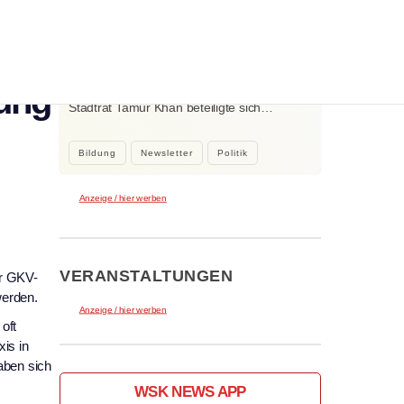
WEITERE NEWS
bel
2. August 2026
Kleine Beiträge, die Großes bewirken
zung
Kleine Beiträge die großes bewirken:
Stadtrat Tamur Khan beteiligte sich…
Bildung
Newsletter
Politik
Anzeige / hier werben
VERANSTALTUNGEN
r GKV-
werden.
Anzeige / hier werben
oft
is in
aben sich
WSK NEWS APP