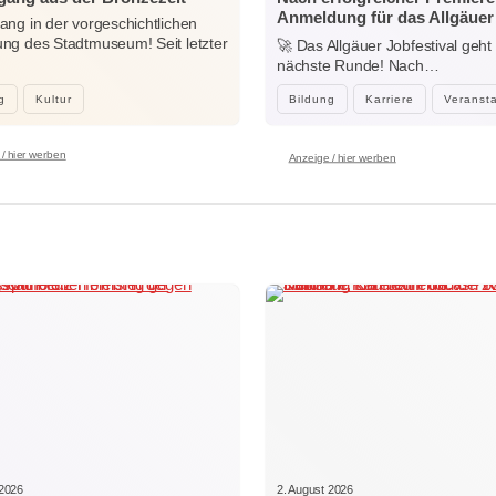
Anmeldung für das Allgäuer
ng in der vorgeschichtlichen
Jobfestival 2027 startet
g des Stadtmuseum! Seit letzter
🚀 Das Allgäuer Jobfestival geht 
…
nächste Runde! Nach…
g
Kultur
Bildung
Karriere
Veranst
/ hier werben
Anzeige / hier werben
 2026
2. August 2026