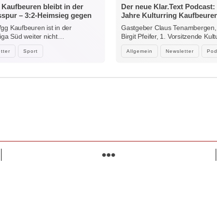
Kaufbeuren bleibt in der
Der neue Klar.Text Podcast:
sspur – 3:2-Heimsieg gegen
Jahre Kulturring Kaufbeuren
sonthofen
zwischen Jubiläum, Ehrena
gg Kaufbeuren ist in der
Gastgeber Claus Tenambergen,
der Kraft der Kultur
liga Süd weiter nicht…
Birgit Pfeifer, 1. Vorsitzende Kult
Kaufbeuren…
tter
Sport
Allgemein
Newsletter
Pod
mehr wissen. mehr erreichen.
Suchen
Lokales, Lebendiges und Aktuelles
Willkommen bei 'Wir sind Kaufbeuren' – deiner Plattform für
Kaufbeuren und Umgebung. Entdecke News, Jobs,