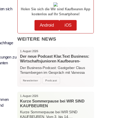
ten sich
Holen Sie sich die Wir sind Kaufbeuren App
kostenlos auf Ihr Smartphone!
Android
iOS
WEITERE NEWS
achfrage
1. August 2026
Der neue Podcast Klar.Text Business:
nkungen zu
Wirtschaftsjunioren Kaufbeuren-
anten
Ostallgäu – Menschen, Ideen und
Der Business-Podcast: Gastgeber Claus
starke Verbindungen
Tenambergen im Gespräch mit Vanessa
Bockhorni…
Newsletter
Podcast
1. August 2026
nahmen
Kurze Sommerpause bei WIR SIND
nd
KAUFBEUREN
Kurze Sommerpause bei WIR SIND
KAUFBEUREN. Vom 3. bis 14.…