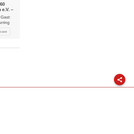
 60
 e.V. –
mt und
 Gast:
urring
cast