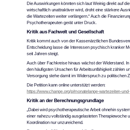
Die Auswirkungen könnten sich laut Weinig direkt auf d
wirtschaftlich unattraktiver wird, droht eine stärkere Au
die Wartezeiten weiter verlängern.“ Auch die Finanzier
Psychotherapeuten gerät unter Druck.
Kritik aus Fachwelt und Gesellschaft
Kritik kommt auch von der Kassenärztlichen Bundesvere
Entscheidung lasse die Interessen psychisch kranker M
seit Jahren steigt.
Auch über Fachkreise hinaus wächst der Widerstand. In 
den häufigsten Ursachen für Arbeitsunfähigkeit zählen u
Versorgung stehe damit im Widerspruch zu politischen Zi
Die Petition kann online unterstützt werden:
https://www.change.org/p/monatelange-wartezeiten-un
Kritik an der Berechnungsgrundlage
„Dabei wird psychotherapeutische Arbeit ohnehin system
einer nahezu vollständig ausgelasteten Therapiewoche u
Koordination nur unzureichend.