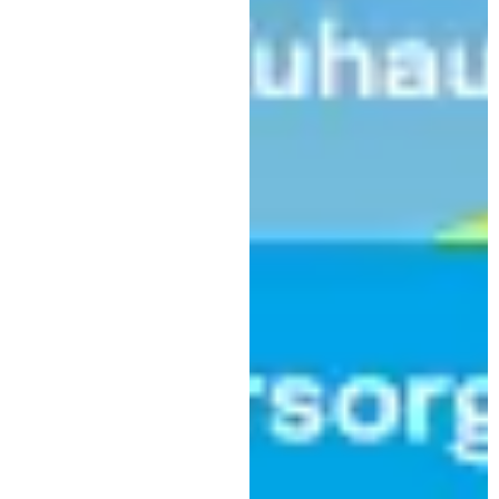
sind
Kaufbeuren
,
Kultur
Veranstaltung
Saisonauftakt mit dem Minguet
Quartett im Stadtsaal
Kaufbeuren
|
24. September 2025
Kulturring Kaufbeuren e.V.