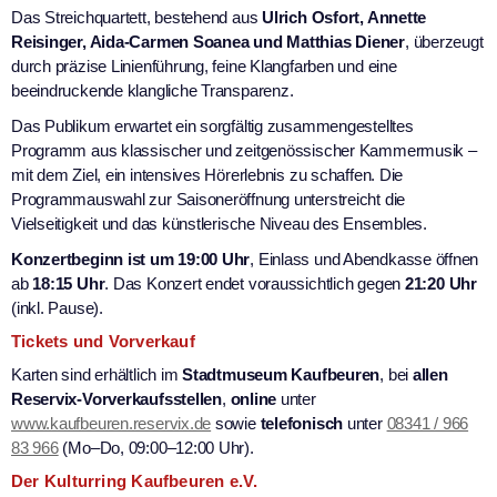
Das Streichquartett, bestehend aus
Ulrich Osfort, Annette
Reisinger, Aida-Carmen Soanea und Matthias Diener
, überzeugt
durch präzise Linienführung, feine Klangfarben und eine
beeindruckende klangliche Transparenz.
Das Publikum erwartet ein sorgfältig zusammengestelltes
Programm aus klassischer und zeitgenössischer Kammermusik –
mit dem Ziel, ein intensives Hörerlebnis zu schaffen. Die
Programmauswahl zur Saisoneröffnung unterstreicht die
Vielseitigkeit und das künstlerische Niveau des Ensembles.
Konzertbeginn ist um 19:00 Uhr
, Einlass und Abendkasse öffnen
ab
18:15 Uhr
. Das Konzert endet voraussichtlich gegen
21:20 Uhr
(inkl. Pause).
Tickets und Vorverkauf
Karten sind erhältlich im
Stadtmuseum Kaufbeuren
, bei
allen
Reservix-Vorverkaufsstellen
,
online
unter
www.kaufbeuren.reservix.de
sowie
telefonisch
unter
08341 / 966
83 966
(Mo–Do, 09:00–12:00 Uhr).
Der Kulturring Kaufbeuren e.V.