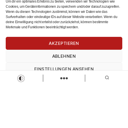
Um dir ein optimales Erlebnis zu bieten, verwenden wir Technologien wie
Cookies, um Geräteinformationen zu speichern und/oder darauf zuzugreifen.
Wenn du diesen Technologien zustimmst, können wir Daten wie das
Surfverhalten oder eindeutige IDs auf dieser Website verarbeiten. Wenn du
deine Einwilligung nicht erteilst oder zurückziehst, können bestimmte
Merkmale und Funktionen beeinträchtigt werden.
AKZEPTIEREN
2027 – Ausbildung zum Industriemechaniker (m/w/d)
ABLEHNEN
– Kaufbeuren
EINSTELLUNGEN ANSEHEN
HAWE Hydraulik
Industriemechaniker
Ausbildung
Impressum
Datenschutz
Impressum
Zur Stelle
Load more