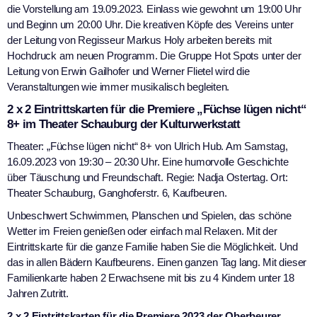
die Vorstellung am 19.09.2023. Einlass wie gewohnt um 19:00 Uhr
und Beginn um 20:00 Uhr. Die kreativen Köpfe des Vereins unter
der Leitung von Regisseur Markus Holy arbeiten bereits mit
Hochdruck am neuen Programm. Die Gruppe Hot Spots unter der
Leitung von Erwin Gailhofer und Werner Flietel wird die
Veranstaltungen wie immer musikalisch begleiten.
2 x 2 Eintrittskarten für die Premiere „Füchse lügen nicht“
8+ im Theater Schauburg der Kulturwerkstatt
Theater: „Füchse lügen nicht“ 8+ von Ulrich Hub. Am Samstag,
16.09.2023 von 19:30 – 20:30 Uhr. Eine humorvolle Geschichte
über Täuschung und Freundschaft. Regie: Nadja Ostertag. Ort:
Theater Schauburg, Ganghoferstr. 6, Kaufbeuren.
Unbeschwert Schwimmen, Planschen und Spielen, das schöne
Wetter im Freien genießen oder einfach mal Relaxen. Mit der
Eintrittskarte für die ganze Familie haben Sie die Möglichkeit. Und
das in allen Bädern Kaufbeurens. Einen ganzen Tag lang. Mit dieser
Familienkarte haben 2 Erwachsene mit bis zu 4 Kindern unter 18
Jahren Zutritt.
2 x 2 Eintrittskarten für die Premiere 2023 der Oberbeurer