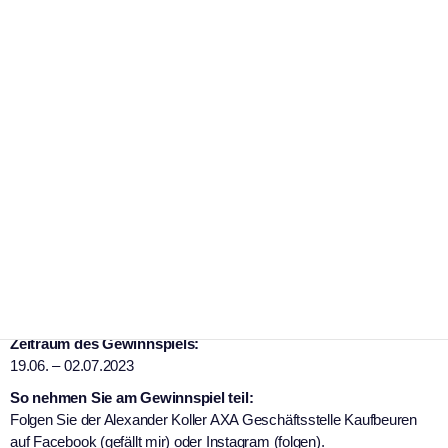
Foto: Benjamin Lahr
Anzeige: Jetzt tolle Preise zu gewinnen. Trikot von J.
Lammers, Apfeltranger Bier, Geschenkscheck der AK,
Eintritt Stadtmuseum, Eintritt D´Schoinaschnätterer,
Eintritt Schauburg, Familienkarte Bäder, Eintritt
Oberbeurer Bühne, Festabzeichen Tänzelfest
Zeitraum des Gewinnspiels:
19.06. – 02.07.2023
So nehmen Sie am Gewinnspiel teil:
Folgen Sie der Alexander Koller AXA Geschäftsstelle Kaufbeuren
auf Facebook (gefällt mir) oder Instagram (folgen).