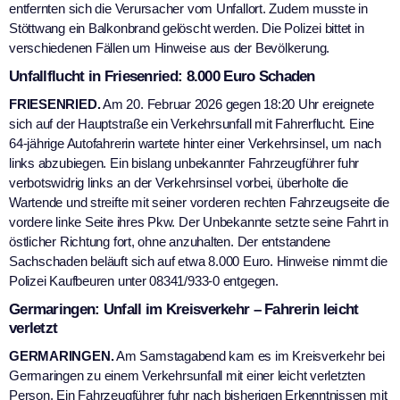
entfernten sich die Verursacher vom Unfallort. Zudem musste in
Stöttwang ein Balkonbrand gelöscht werden. Die Polizei bittet in
verschiedenen Fällen um Hinweise aus der Bevölkerung.
Unfallflucht in Friesenried: 8.000 Euro Schaden
FRIESENRIED.
Am 20. Februar 2026 gegen 18:20 Uhr ereignete
sich auf der Hauptstraße ein Verkehrsunfall mit Fahrerflucht. Eine
64-jährige Autofahrerin wartete hinter einer Verkehrsinsel, um nach
links abzubiegen. Ein bislang unbekannter Fahrzeugführer fuhr
verbotswidrig links an der Verkehrsinsel vorbei, überholte die
Wartende und streifte mit seiner vorderen rechten Fahrzeugseite die
vordere linke Seite ihres Pkw. Der Unbekannte setzte seine Fahrt in
östlicher Richtung fort, ohne anzuhalten. Der entstandene
Sachschaden beläuft sich auf etwa 8.000 Euro. Hinweise nimmt die
Polizei Kaufbeuren unter 08341/933-0 entgegen.
Germaringen: Unfall im Kreisverkehr – Fahrerin leicht
verletzt
GERMARINGEN.
Am Samstagabend kam es im Kreisverkehr bei
Germaringen zu einem Verkehrsunfall mit einer leicht verletzten
Person. Ein Fahrzeugführer fuhr nach bisherigen Erkenntnissen mit