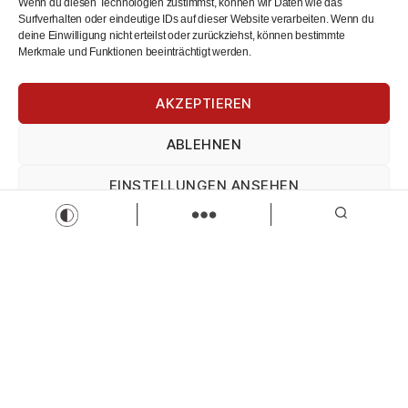
Wenn du diesen Technologien zustimmst, können wir Daten wie das
Surfverhalten oder eindeutige IDs auf dieser Website verarbeiten. Wenn du
deine Einwilligung nicht erteilst oder zurückziehst, können bestimmte
Merkmale und Funktionen beeinträchtigt werden.
AKZEPTIEREN
ABLEHNEN
LKW-Fahrer Springer (m/w/d)
Höbel Umwelt GmbH
EINSTELLUNGEN ANSEHEN
LKW-Fahrer Springer (m/w/d)
Vollzeit
Zur Stelle
Impressum
Datenschutz
Impressum
Load more