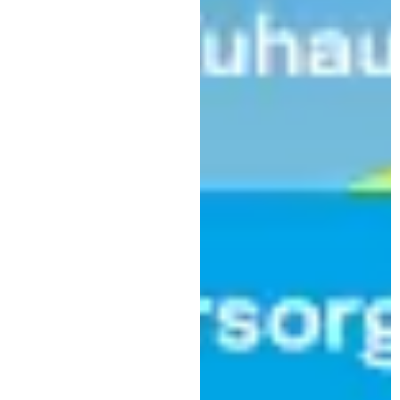
sind
Kaufbeuren
Blaulicht
Mehrere Unfallfluchten und ein
Balkonbrand: Polizeieinsätze am
Wochenende rund um
Kaufbeuren