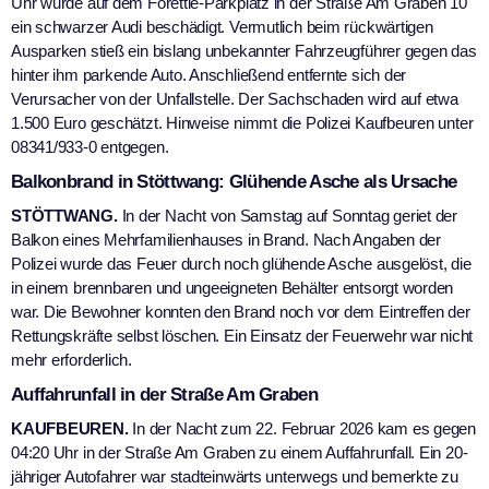
Uhr wurde auf dem Forettle-Parkplatz in der Straße Am Graben 10
ein schwarzer Audi beschädigt. Vermutlich beim rückwärtigen
Ausparken stieß ein bislang unbekannter Fahrzeugführer gegen das
hinter ihm parkende Auto. Anschließend entfernte sich der
Verursacher von der Unfallstelle. Der Sachschaden wird auf etwa
1.500 Euro geschätzt. Hinweise nimmt die Polizei Kaufbeuren unter
08341/933-0 entgegen.
Balkonbrand in Stöttwang: Glühende Asche als Ursache
STÖTTWANG.
In der Nacht von Samstag auf Sonntag geriet der
Balkon eines Mehrfamilienhauses in Brand. Nach Angaben der
Polizei wurde das Feuer durch noch glühende Asche ausgelöst, die
in einem brennbaren und ungeeigneten Behälter entsorgt worden
war. Die Bewohner konnten den Brand noch vor dem Eintreffen der
Rettungskräfte selbst löschen. Ein Einsatz der Feuerwehr war nicht
mehr erforderlich.
Auffahrunfall in der Straße Am Graben
KAUFBEUREN.
In der Nacht zum 22. Februar 2026 kam es gegen
04:20 Uhr in der Straße Am Graben zu einem Auffahrunfall. Ein 20-
jähriger Autofahrer war stadteinwärts unterwegs und bemerkte zu