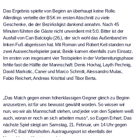
Das Ergebnis spielte von Beginn an überhaupt keine Rolle.
Allerdings verteilte der BSK im ersten Abschnitt zu viele
Geschenke, die der Bezirksligist dankend annahm. Nach 45
Minuten führten die Gäste nicht unverdient mit 5:0. Bitter ist der
Ausfall von Can Balcioglu (26.), der sich wohl das Außenband im
linken Fuß abgerissen hat. Mit Roman und Robert Keil standen nur
zwei Auswechselspieler parat. Beide kamen ebenfalls zum Einsatz.
Im ersten von insgesamt vier Testspielen in der Vorbereitungsphase
fehlte fast die Hälfte der Mannschaft: Denis Hoxhaj, Layth Pechnig,
David Markotic, Caner und Marco Schmitt, Alessandro Mulas,
Fabio Reichert, Andreas Krishtal und Tibor Berta.
„Das Match gegen einen höherklassigen Gegner gleich zu Beginn
anzusetzen, ist für uns bewusst gewählt worden. So wissen wir
nun, wo wir als Mannschaft stehen, und jeder von den Spielern weiß
auch, woran er noch an sich arbeiten muss“, so Eugen Erhart. Das
nächste Spiel steigt am Samstag, 21. Februar, um 14 Uhr gegen
den FC Bad Wörishofen. Austragungsort ist ebenfalls der