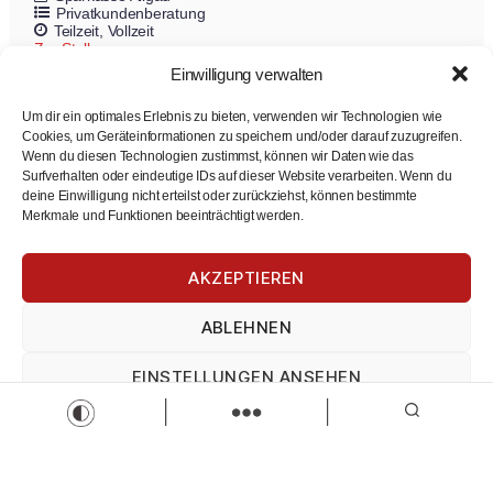
Privatkundenberatung
Teilzeit
Vollzeit
Zur Stelle
Einwilligung verwalten
Um dir ein optimales Erlebnis zu bieten, verwenden wir Technologien wie
Cookies, um Geräteinformationen zu speichern und/oder darauf zuzugreifen.
Wenn du diesen Technologien zustimmst, können wir Daten wie das
Surfverhalten oder eindeutige IDs auf dieser Website verarbeiten. Wenn du
deine Einwilligung nicht erteilst oder zurückziehst, können bestimmte
Merkmale und Funktionen beeinträchtigt werden.
AKZEPTIEREN
Privatkundenberatung (w/m/d) in Voll- oder Teilzeit
in unseren Filialen
ABLEHNEN
Sparkasse Allgäu
Privatkundenberatung
Teilzeit
Vollzeit
EINSTELLUNGEN ANSEHEN
Zur Stelle
Impressum
Datenschutz
Impressum
Load more