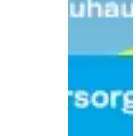
Kultur
Gemeinsam für Kaufbeuren –
Linara bleibt starker Motor der
regionalen Kultur
|
3. Februar 2026
Linara GmbH