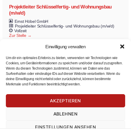
Projektleiter Schlüsselfertig- und Wohnungsbau
(m/w/d)
Ernst Höbel GmbH
Projektleiter Schlüsselfertig- und Wohnungsbau (m/w/d)
Vollzeit
Zur Stelle
Einwilligung verwalten
Um dir ein optimales Erlebnis zu bieten, verwenden wir Technologien wie
Cookies, um Geräteinformationen zu speichern und/oder darauf zuzugreifen.
Wenn du diesen Technologien zustimmst, können wir Daten wie das
Surfverhalten oder eindeutige IDs auf dieser Website verarbeiten. Wenn du
deine Einwilligung nicht erteilst oder zurückziehst, können bestimmte
Merkmale und Funktionen beeinträchtigt werden.
Winterdienst Teilzeitzeit-Mitarbeiter
AKZEPTIEREN
Thomas Weiss Immobilien Management
Winterdienst
ABLEHNEN
Teilzeit
Zur Stelle
EINSTELLUNGEN ANSEHEN