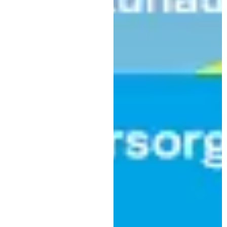
,
,
Bildung
Kultur
Veranstaltung
12. Juli: Hornquartett beim
Sommerkonzert des
kammerorchesters der
volkshochschule
|
9. Juli 2025
St. Martin