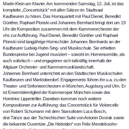
Martin Klein am Klavier. Am kommenden Samstag, 12. Juli, ist das
komplette „Concertstück“ mit allen Sätzen im Stadtsaal
Kaufbeuren zu hören. Das Hornquartett mit Paul Dienel, Benedikt
Günther, Raphael Plonski und Johannes Bernhard bringt dort um 19
Uhr die Komposition zusammen mit dem Kammerorchester der
vhs zur Aufführung. Paul Dienel, Benedikt Günther und Raphael
Plonski sind langjährige Hornschüler Johannes Bernhards an der
Kaufbeurer Ludwig-Hahn-Sing- und Musikschule. Sie erhielten
Bundespreise bei Jugend musiziert – sowohl im Hornensemble, als
auch solistisch – und engagieren sich tatkräftig innerhalb der
Allgäuer Orchester- und Kammermusiklandschaft.
Johannes Bernhard unterrichtet an den Städtischen Musikschulen
Kaufbeuren und Marktoberdorf. Engagements führen ihn u.a. zu den
Theater- und Sinfonieorchestern in München, Augsburg und Ulm. Er
ist Ensemblemitglied der Kammeroper München sowie des
Horntrios Lippentriller. Daneben kommen noch weitere
Kompositionen zur Aufführung: das Concertstück für Violoncello
von Robert Schumann mit dem Starsolisten Luca Bosch,
drei Tänze aus der Tschechischen Suite von Antonin Dvorak sowie
die bekannte Ouvertüre „Die Hebriden“ von Felix Mendelssohn-