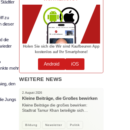
Städtler
ff zu
n dieser
d die
 wieder
Holen Sie sich die Wir sind Kaufbeuren App
kostenlos auf Ihr Smartphone!
o
Android
iOS
unkte mehr
WEITERE NEWS
sieg, den
2. August 2026
Kleine Beiträge, die Großes bewirken
die Jungs
Kleine Beiträge die großes bewirken:
Stadtrat Tamur Khan beteiligte sich…
Bildung
Newsletter
Politik