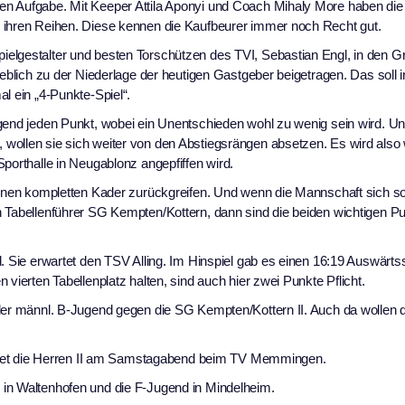
n Aufgabe. Mit Keeper Attila Aponyi und Coach Mihaly More haben die 
 ihren Reihen. Diese kennen die Kaufbeurer immer noch Recht gut.
elgestalter und besten Torschützen des TVI, Sebastian Engl, in den Gri
heblich zu der Niederlage der heutigen Gastgeber beigetragen. Das soll i
l ein „4-Punkte-Spiel“.
gend jeden Punkt, wobei ein Unentschieden wohl zu wenig sein wird. Un
wollen sie sich weiter von den Abstiegsrängen absetzen. Es wird also
porthalle in Neugablonz angepfiffen wird.
seinen kompletten Kader zurückgreifen. Und wenn die Mannschaft sich s
n Tabellenführer SG Kempten/Kottern, dann sind die beiden wichtigen P
. Sie erwartet den TSV Alling. Im Hinspiel gab es einen 16:19 Auswärts
vierten Tabellenplatz halten, sind auch hier zwei Punkte Pflicht.
 der männl. B-Jugend gegen die SG Kempten/Kottern II. Auch da wollen 
reitet die Herren II am Samstagabend beim TV Memmingen.
 in Waltenhofen und die F-Jugend in Mindelheim.