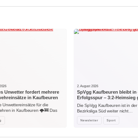
 2026
2. August 2026
es Unwetter fordert mehrere
SpVgg Kaufbeuren bleibt in 
ehreinsätze in Kaufbeuren
Erfolgsspur – 3:2-Heimsieg
Niedersonthofen
 Unwettereinsätze für die
Die SpVgg Kaufbeuren ist in der
hren in Kaufbeuren 🌩️🚒 Das
Bezirksliga Süd weiter nicht…
e…
g
Newsletter
Sport