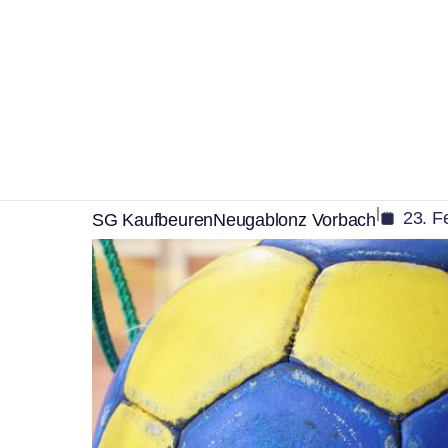
,
Sport
Veranstaltung
Handballer der SG 
erwarten am Samsta
|
23. F
SG KaufbeurenNeugablonz Vorbach