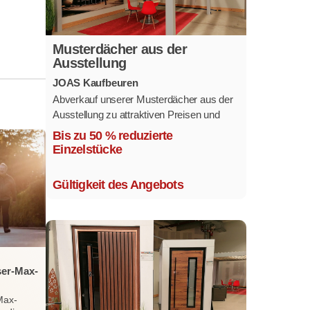
Musterdächer aus der
Ausstellung
JOAS Kaufbeuren
Abverkauf unserer Musterdächer aus der
Ausstellung zu attraktiven Preisen und
sofort verfügbar.
Bis zu 50 % reduzierte
Mehrere Modelle in verschiedenen
Einzelstücke
Ausführungen.
Gültigkeit des Angebots
ser-Max-
Max-