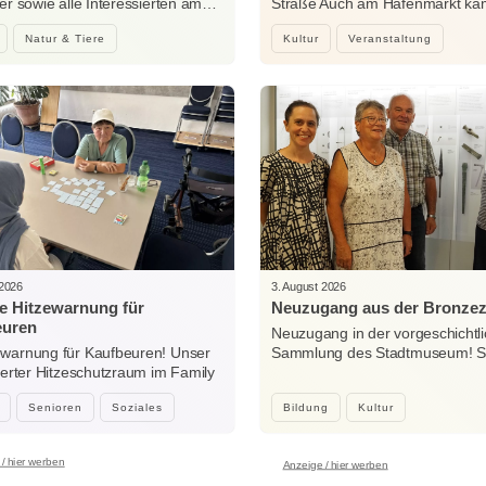
der sowie alle Interessierten am…
Straße Auch am Hafenmarkt ka
Natur & Tiere
Kultur
Veranstaltung
 2026
3. August 2026
e Hitzewarnung für
Neuzugang aus der Bronzez
euren
Neuzugang in der vorgeschichtl
ewarnung für Kaufbeuren! Unser
Sammlung des Stadtmuseum! Sei
sierter Hitzeschutzraum im Family
Woche…
…
Senioren
Soziales
Bildung
Kultur
/ hier werben
Anzeige / hier werben