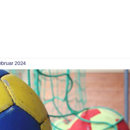
Kaufbeuren/Neugablonz
g daheim den TV Immens
ebruar 2024