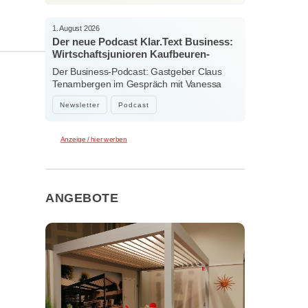
1. August 2026
Der neue Podcast Klar.Text Business:
Wirtschaftsjunioren Kaufbeuren-
Ostallgäu – Menschen, Ideen und
Der Business-Podcast: Gastgeber Claus
starke Verbindungen
Tenambergen im Gespräch mit Vanessa
Bockhorni…
Newsletter
Podcast
Anzeige / hier werben
ANGEBOTE