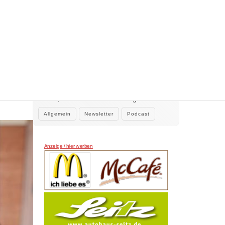
WEITERE NEWS
2. August 2026
Der neue Klar.Text Podcast: 60 Jahre
Kulturring Kaufbeuren e.V. – zwischen
tadt
Jubiläum, Ehrenamt und der Kraft der
Gastgeber Claus Tenambergen, Gast: Birgit
Kultur
Pfeifer, 1. Vorsitzende Kulturring
Kaufbeuren…
Allgemein
Newsletter
Podcast
Anzeige / hier werben