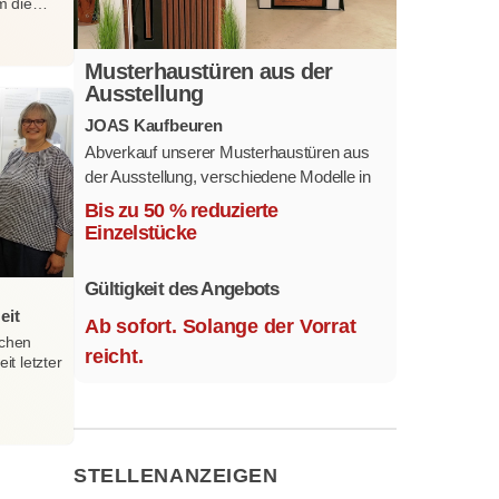
m die…
Musterhaustüren aus der
Ausstellung
JOAS Kaufbeuren
Abverkauf unserer Musterhaustüren aus
der Ausstellung, verschiedene Modelle in
mehreren Farben und
Bis zu 50 % reduzierte
Ausstattungsvarianten.
Einzelstücke
Größe 1,1 x 2,1 m.
Gültigkeit des Angebots
eit
Ab sofort. Solange der Vorrat
ichen
reicht.
t letzter
STELLENANZEIGEN