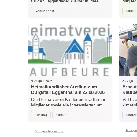
für den Oggenrieder Weiher in Irsee
Mitglie
Gesundheit
Kultur
4. August 2026
3. August
Heimatkundlicher Ausflug zum
Erneut
Burgstall Eggenthal am 22.08.2026
Kaufb
Der Heimatverein Kaufbeuren lädt seine
🚨 Hitz
Mitglieder sowie alle Interessierten am…
klimati
Center
Bildung
Kultur
Kinder
Anzeige 
Anzeige / hier werben