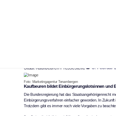
Kaufbeuren
Soziales
Kaufbeuren sucht e
ehrenamtliche Lots
|
5. Februar 
Stadt Kaufbeuren Pressestelle
Foto: Marketingagentur Tenambergen
Kaufbeuren bildet Einbürgerungslotsinnen und 
Die Bundesregierung hat das Staatsangehörigenrecht mo
Einbürgerungsverfahren einfacher geworden. In Zukunft i
Trotzdem gibt es immer noch viele Vorgaben zu beachte