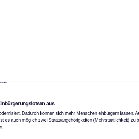
ingebürgerte Menschen al
en
2024
Einbürgerungslotsen aus
dernisiert. Dadurch können sich mehr Menschen einbürgern lassen. Au
st es auch möglich zwei Staatsangehörigkeiten (Mehrstaatlichkeit) zu b
n.