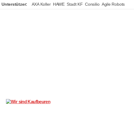
Unterstützer:
AXA Koller
HAWE
Stadt KF
Consilio
Agile Robots
Wir
sind