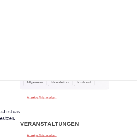
WEITERE NEWS
s
2. August 2026
Der neue Klar.Text Podcast: 60 Jahre
Kulturring Kaufbeuren e.V. – zwischen
Jubiläum, Ehrenamt und der Kraft der
Gastgeber Claus Tenambergen, Gast: Birgit
Kultur
Pfeifer, 1. Vorsitzende Kulturring
Kaufbeuren…
Allgemein
Newsletter
Podcast
Anzeige / hier werben
ch ist das
esitzen.
VERANSTALTUNGEN
Anzeige / hier werben