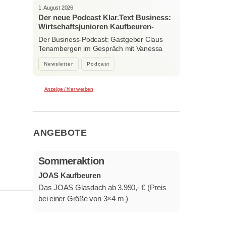
1. August 2026
Der neue Podcast Klar.Text Business:
Wirtschaftsjunioren Kaufbeuren-
Ostallgäu – Menschen, Ideen und
Der Business-Podcast: Gastgeber Claus
starke Verbindungen
Tenambergen im Gespräch mit Vanessa
Bockhorni…
Newsletter
Podcast
Anzeige / hier werben
ANGEBOTE
Sommeraktion
JOAS Kaufbeuren
Das JOAS Glasdach ab 3.990,- € (Preis
bei einer Größe von 3×4 m )