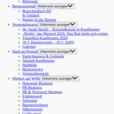
Ehrenamt
Businessportal
Untermenü anzeigen
Branchenbuch KF
& Umland
Partner in der Region
Veranstaltungen
Untermenü anzeigen
Dr. Sarah Straub – Konzertlesung in Kaufbeuren
„Herilo“ das Musical 2026. Das Rad dreht sich weiter.
Tänzelfest Kaufbeuren 2026
30 J. Hospizverein – 10 J. SAPV
Galerien
Stadt im Portrait
Untermenü anzeigen
Einrichtungen & Gebäude
Altstadt Kaufbeuren
Stadtteile
Bürgerervice
Vereinsübersicht
Werben auf WSK
Untermenü anzeigen
Netzwerk Business
PR Business
PR & Netzwerk Business
Erlebniswelt
Jobportal
Bannerwerbung
Silberpartner
Goldpartner