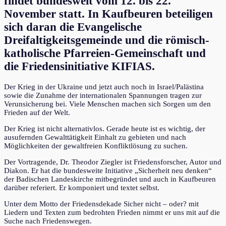
findet bundesweit vom 12. bis 22.
November statt. In Kaufbeuren beteiligen
sich daran die Evangelische
Dreifaltigkeitsgemeinde und die römisch-
katholische Pfarreien-Gemeinschaft und
die Friedensinitiative KIFIAS.
Der Krieg in der Ukraine und jetzt auch noch in Israel/Palästina
sowie die Zunahme der internationalen Spannungen tragen zur
Verunsicherung bei. Viele Menschen machen sich Sorgen um den
Frieden auf der Welt.
Der Krieg ist nicht alternativlos. Gerade heute ist es wichtig, der
ausufernden Gewalttätigkeit Einhalt zu gebieten und nach
Möglichkeiten der gewaltfreien Konfliktlösung zu suchen.
Der Vortragende, Dr. Theodor Ziegler ist Friedensforscher, Autor und
Diakon. Er hat die bundesweite Initiative „Sicherheit neu denken“
der Badischen Landeskirche mitbegründet und auch in Kaufbeuren
darüber referiert. Er komponiert und textet selbst.
Unter dem Motto der Friedensdekade Sicher nicht – oder? mit
Liedern und Texten zum bedrohten Frieden nimmt er uns mit auf die
Suche nach Friedenswegen.