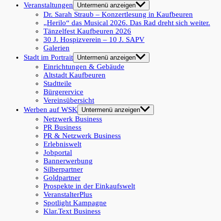
Veranstaltungen
Untermenü anzeigen
Dr. Sarah Straub – Konzertlesung in Kaufbeuren
„Herilo“ das Musical 2026. Das Rad dreht sich weiter.
Tänzelfest Kaufbeuren 2026
30 J. Hospizverein – 10 J. SAPV
Galerien
Stadt im Portrait
Untermenü anzeigen
Einrichtungen & Gebäude
Altstadt Kaufbeuren
Stadtteile
Bürgerervice
Vereinsübersicht
Werben auf WSK
Untermenü anzeigen
Netzwerk Business
PR Business
PR & Netzwerk Business
Erlebniswelt
Jobportal
Bannerwerbung
Silberpartner
Goldpartner
Prospekte in der Einkaufswelt
VeranstalterPlus
Spotlight Kampagne
Klar.Text Business