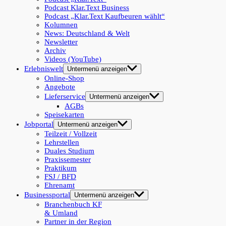
Podcast Klar.Text Business
Podcast „Klar.Text Kaufbeuren wählt“
Kolumnen
News: Deutschland & Welt
Newsletter
Archiv
Videos (YouTube)
Erlebniswelt
Untermenü anzeigen
Online-Shop
Angebote
Lieferservice
Untermenü anzeigen
AGBs
Speisekarten
Jobportal
Untermenü anzeigen
Teilzeit / Vollzeit
Lehrstellen
Duales Studium
Praxissemester
Praktikum
FSJ / BFD
Ehrenamt
Businessportal
Untermenü anzeigen
Branchenbuch KF
& Umland
Partner in der Region