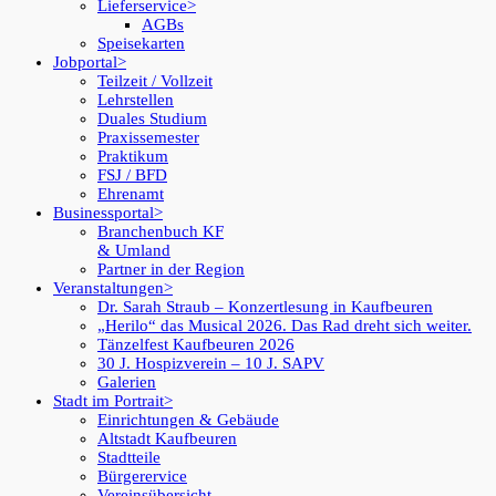
Lieferservice
AGBs
Speisekarten
Jobportal
Teilzeit / Vollzeit
Lehrstellen
Duales Studium
Praxissemester
Praktikum
FSJ / BFD
Ehrenamt
Businessportal
Branchenbuch KF
& Umland
Partner in der Region
Veranstaltungen
Dr. Sarah Straub – Konzertlesung in Kaufbeuren
„Herilo“ das Musical 2026. Das Rad dreht sich weiter.
Tänzelfest Kaufbeuren 2026
30 J. Hospizverein – 10 J. SAPV
Galerien
Stadt im Portrait
Einrichtungen & Gebäude
Altstadt Kaufbeuren
Stadtteile
Bürgerervice
Vereinsübersicht