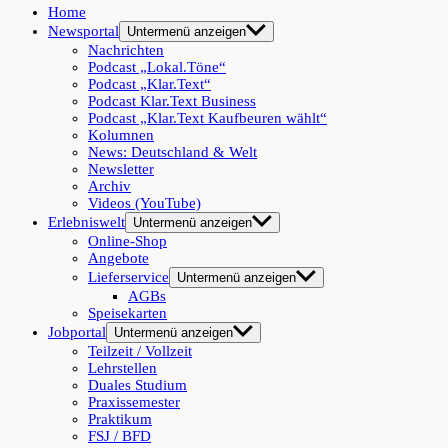
Home
Newsportal
Untermenü anzeigen
Nachrichten
Podcast „Lokal.Töne“
Podcast „Klar.Text“
Podcast Klar.Text Business
Podcast „Klar.Text Kaufbeuren wählt“
Kolumnen
News: Deutschland & Welt
Newsletter
Archiv
Videos (YouTube)
Erlebniswelt
Untermenü anzeigen
Online-Shop
Angebote
Lieferservice
Untermenü anzeigen
AGBs
Speisekarten
Jobportal
Untermenü anzeigen
Teilzeit / Vollzeit
Lehrstellen
Duales Studium
Praxissemester
Praktikum
FSJ / BFD