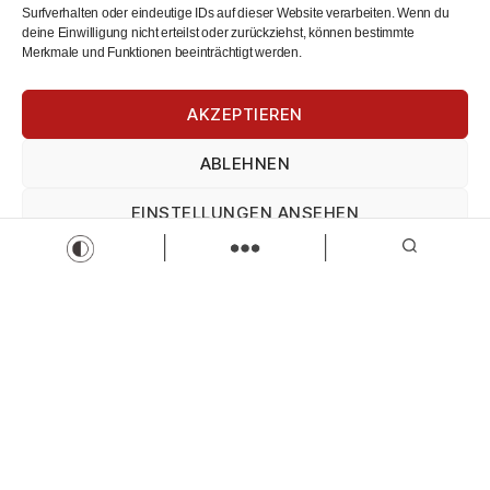
Surfverhalten oder eindeutige IDs auf dieser Website verarbeiten. Wenn du
deine Einwilligung nicht erteilst oder zurückziehst, können bestimmte
Merkmale und Funktionen beeinträchtigt werden.
AKZEPTIEREN
ABLEHNEN
Bundesfreiwilligendienst (BFD) (m/w/d)
EINSTELLUNGEN ANSEHEN
Bayerisches Rotes Kreuz
BFD
Zur Stelle
Impressum
Datenschutz
Impressum
Load more