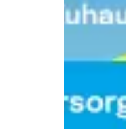
Kaufbeuren
,
,
Bildung
Politik
Wirtschaft
11,2 Millionen Euro für Schulen
und Kitas im Stimmkreis
Kaufbeuren
|
19. Mai 2026
Peter Wachler