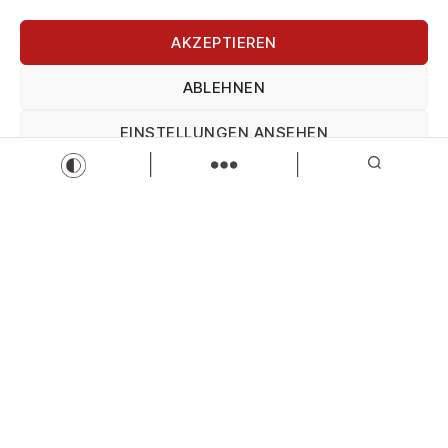
AKZEPTIEREN
Disponent (m/w/d)
Agile Robots SE
ABLEHNEN
Disponent*in
Vollzeit
Zur Stelle
EINSTELLUNGEN ANSEHEN
Impressum
Datenschutz
Impressum
Load more
Wir sind Kaufbeuren
Neugablonzer Str. 5
87600 Kaufbeuren