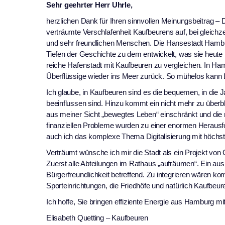
Sehr geehrter Herr Uhrle,
herzlichen Dank für Ihren sinnvollen Meinungsbeitrag – D
verträumte Verschlafenheit Kaufbeurens auf, bei gleichze
und sehr freundlichen Menschen. Die Hansestadt Hambur
Tiefen der Geschichte zu dem entwickelt, was sie heute is
reiche Hafenstadt mit Kaufbeuren zu vergleichen. In Ha
Überflüssige wieder ins Meer zurück. So mühelos kann Le
Ich glaube, in Kaufbeuren sind es die bequemen, in di
beeinflussen sind. Hinzu kommt ein nicht mehr zu über
aus meiner Sicht „bewegtes Leben“ einschränkt und die 
finanziellen Probleme wurden zu einer enormen Herausfo
auch ich das komplexe Thema Digitalisierung mit höchster
Verträumt wünsche ich mir die Stadt als ein Projekt von
Zuerst alle Abteilungen im Rathaus „aufräumen“. Ein aus
Bürgerfreundlichkeit betreffend. Zu integrieren wären k
Sporteinrichtungen, die Friedhöfe und natürlich Kaufbeur
Ich hoffe, Sie bringen effiziente Energie aus Hamburg m
Elisabeth Quetting – Kaufbeuren