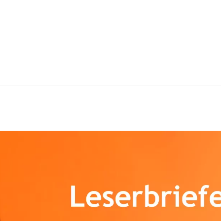
abeth Quetting zur Kolumn
 Thema Dumb City