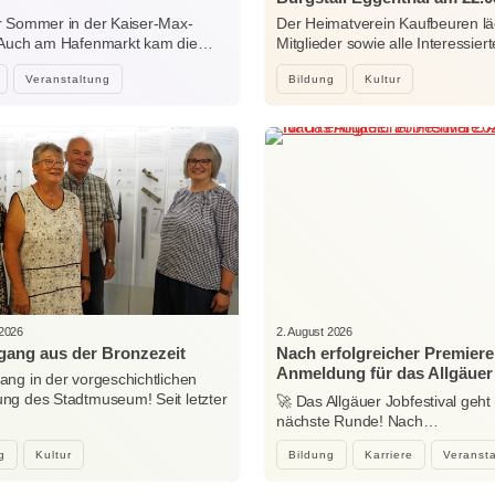
 Sommer in der Kaiser-Max-
Der Heimatverein Kaufbeuren lä
 Auch am Hafenmarkt kam die…
Mitglieder sowie alle Interessi
Veranstaltung
Bildung
Kultur
 2026
2. August 2026
ang aus der Bronzezeit
Nach erfolgreicher Premiere
Anmeldung für das Allgäuer
ng in der vorgeschichtlichen
Jobfestival 2027 startet
g des Stadtmuseum! Seit letzter
🚀 Das Allgäuer Jobfestival geht 
…
nächste Runde! Nach…
g
Kultur
Bildung
Karriere
Veranst