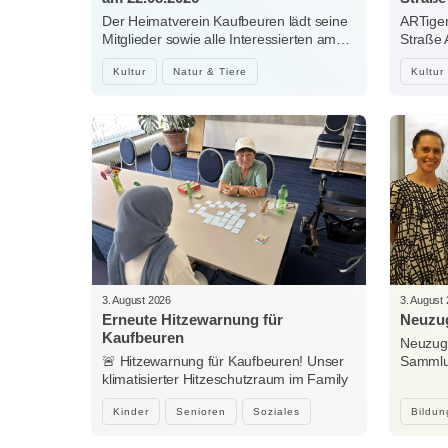
Der Heimatverein Kaufbeuren lädt seine
ARTiger
Mitglieder sowie alle Interessierten am…
Straße
Kultur
Natur & Tiere
Kultur
3. August 2026
3. August
Erneute Hitzewarnung für
Neuzug
Kaufbeuren
Neuzuga
🚨 Hitzewarnung für Kaufbeuren! Unser
Sammlun
klimatisierter Hitzeschutzraum im Family
Woche
Center…
Kinder
Senioren
Soziales
Bildun