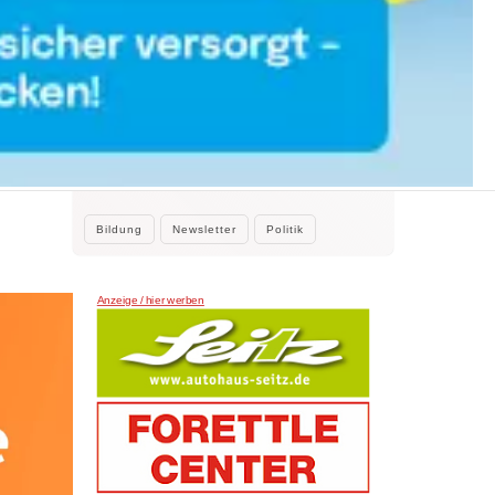
WEITERE NEWS
e
2. August 2026
Kleine Beiträge, die Großes bewirken
Kleine Beiträge die großes bewirken:
Stadtrat Tamur Khan beteiligte sich…
Bildung
Newsletter
Politik
Anzeige / hier werben