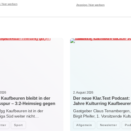
/ hier werben
Anzeige / hier werben
 2026
2. August 2026
Kaufbeuren bleibt in der
Der neue Klar.Text Podcast:
sspur – 3:2-Heimsieg gegen
Jahre Kulturring Kaufbeuren
sonthofen
zwischen Jubiläum, Ehrena
gg Kaufbeuren ist in der
Gastgeber Claus Tenambergen,
der Kraft der Kultur
liga Süd weiter nicht…
Birgit Pfeifer, 1. Vorsitzende Kult
Kaufbeuren…
tter
Sport
Allgemein
Newsletter
Pod