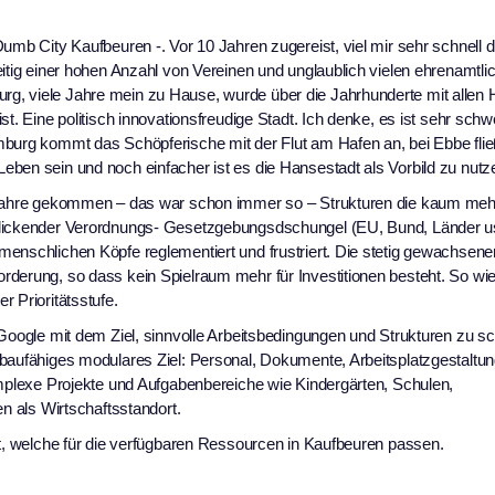
umb City Kaufbeuren -. Vor 10 Jahren zugereist, viel mir sehr schnell d
itig einer hohen Anzahl von Vereinen und unglaublich vielen ehrenamtlic
g, viele Jahre mein zu Hause, wurde über die Jahrhunderte mit allen
t. Eine politisch innovationsfreudige Stadt. Ich denke, es ist sehr schw
mburg kommt das Schöpferische mit der Flut am Hafen an, bei Ebbe flie
ben sein und noch einfacher ist es die Hansestadt als Vorbild zu nutz
e Jahre gekommen – das war schon immer so – Strukturen die kaum meh
blickender Verordnungs- Gesetzgebungsdschungel (EU, Bund, Länder us
menschlichen Köpfe reglementiert und frustriert. Die stetig gewachsene
rderung, so dass kein Spielraum mehr für Investitionen besteht. So wie
 Prioritätsstufe.
 Google mit dem Ziel, sinnvolle Arbeitsbedingungen und Strukturen zu sc
baufähiges modulares Ziel: Personal, Dokumente, Arbeitsplatzgestaltun
omplexe Projekte und Aufgabenbereiche wie Kindergärten, Schulen,
en als Wirtschaftsstandort.
it, welche für die verfügbaren Ressourcen in Kaufbeuren passen.