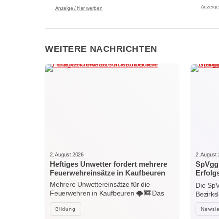
Anzeige 
Anzeige / hier werben
WEITERE NACHRICHTEN
2. August 2026
2. August
Heftiges Unwetter fordert mehrere
SpVgg 
Feuerwehreinsätze in Kaufbeuren
Erfolg
Nieder
Mehrere Unwettereinsätze für die
Die SpV
Feuerwehren in Kaufbeuren 🌩️🚒 Das
Bezirks
heftige…
Bildung
Newsle