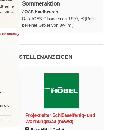
Sommeraktion
dt seine
erten am…
JOAS Kaufbeuren
Das JOAS Glasdach ab 3.990,- € (Preis
bei einer Größe von 3×4 m )
STELLENANZEIGEN
:
in die
Projektleiter Schlüsselfertig- und
altung
Wohnungsbau (m/w/d)
Ernst Höbel GmbH