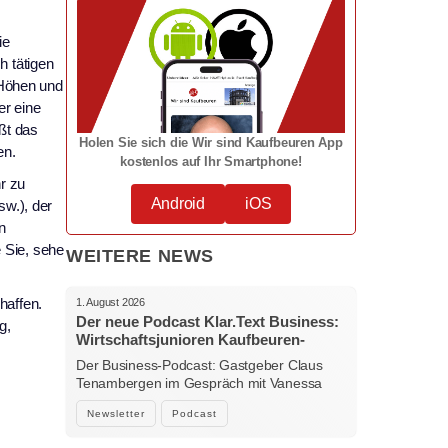
ie
h tätigen
 Höhen und
er eine
ßt das
Holen Sie sich die Wir sind Kaufbeuren App
en.
kostenlos auf Ihr Smartphone!
r zu
Android
iOS
w.), der
n
 Sie, sehe
WEITERE NEWS
haffen.
1. August 2026
Der neue Podcast Klar.Text Business:
g,
Wirtschaftsjunioren Kaufbeuren-
Ostallgäu – Menschen, Ideen und
Der Business-Podcast: Gastgeber Claus
starke Verbindungen
Tenambergen im Gespräch mit Vanessa
Bockhorni…
Newsletter
Podcast