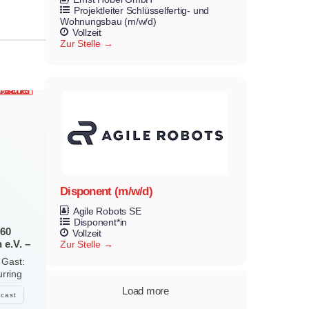
Projektleiter Schlüsselfertig- und
Wohnungsbau (m/w/d)
Vollzeit
Zur Stelle
Disponent (m/w/d)
Agile Robots SE
Disponent*in
 60
Vollzeit
 e.V. –
Zur Stelle
mt und
 Gast:
urring
Load more
cast