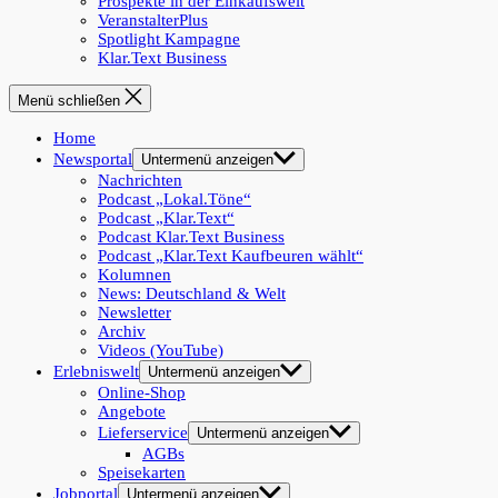
Prospekte in der Einkaufswelt
VeranstalterPlus
Spotlight Kampagne
Klar.Text Business
Menü schließen
Home
Newsportal
Untermenü anzeigen
Nachrichten
Podcast „Lokal.Töne“
Podcast „Klar.Text“
Podcast Klar.Text Business
Podcast „Klar.Text Kaufbeuren wählt“
Kolumnen
News: Deutschland & Welt
Newsletter
Archiv
Videos (YouTube)
Erlebniswelt
Untermenü anzeigen
Online-Shop
Angebote
Lieferservice
Untermenü anzeigen
AGBs
Speisekarten
Jobportal
Untermenü anzeigen