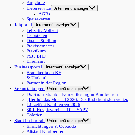
Angebote
Lieferservice
Untermenü anzeigen
AGBs
Speisekarten
Jobportal
Untermenü anzeigen
Teilzeit / Vollzeit
Lehrstellen
Duales Studium
Praxissemester
Praktikum
FSJ / BFD
Ehrenamt
Businessportal
Untermenü anzeigen
Branchenbuch KF
& Umland
Partner in der Region
Veranstaltungen
Untermenü anzeigen
Dr. Sarah Straub – Konzertlesung in Kaufbeuren
„Herilo“ das Musical 2026. Das Rad dreht sich weiter.
Tänzelfest Kaufbeuren 2026
30 J. Hospizverein – 10 J. SAPV
Galerien
Stadt im Portrait
Untermenü anzeigen
Einrichtungen & Gebäude
Altstadt Kaufbeuren