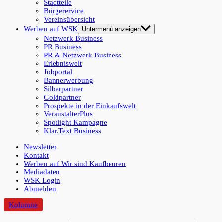
Stadtteile
Bürgerervice
Vereinsübersicht
Werben auf WSK
Untermenü anzeigen
Netzwerk Business
PR Business
PR & Netzwerk Business
Erlebniswelt
Jobportal
Bannerwerbung
Silberpartner
Goldpartner
Prospekte in der Einkaufswelt
VeranstalterPlus
Spotlight Kampagne
Klar.Text Business
Newsletter
Kontakt
Werben auf Wir sind Kaufbeuren
Mediadaten
WSK Login
Abmelden
Kolumne