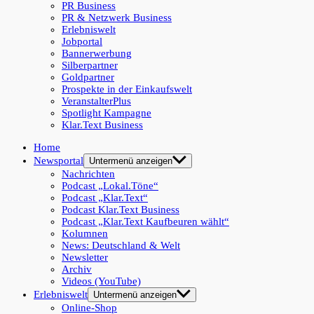
PR Business
PR & Netzwerk Business
Erlebniswelt
Jobportal
Bannerwerbung
Silberpartner
Goldpartner
Prospekte in der Einkaufswelt
VeranstalterPlus
Spotlight Kampagne
Klar.Text Business
Home
Newsportal
Untermenü anzeigen
Nachrichten
Podcast „Lokal.Töne“
Podcast „Klar.Text“
Podcast Klar.Text Business
Podcast „Klar.Text Kaufbeuren wählt“
Kolumnen
News: Deutschland & Welt
Newsletter
Archiv
Videos (YouTube)
Erlebniswelt
Untermenü anzeigen
Online-Shop