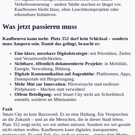
Verkehrssteuerung – andere Städte machen es längst vor.
Kaufbeuren bleibt blass, ohne Leuchtturmprojekte oder
erkennbare Initiativen.
Was jetzt passieren muss
Kaufbeuren kann mehr. Platz 352 darf kein Schicksal – sondern
muss Ansporn sein. Damit das gelingt, braucht es:
Eine klare, messbare Digitalstrategie:
mit Prioritäten, Zielen
und Verantwortlichkeiten.
Sichtbare, öffentlich dokumentierte Projekte:
in Mobilität,
Energie, Verwaltung, Bildung.
Digitale Kommunikation auf Augenhöhe:
Plattformen, Apps,
Datenportale mit Bürgerzugang.
Mehr Mut zur Innovation:
Pilotversuche statt endloser
Prüfphasen – Machen statt verwalten!
Offene Beteiligung:
weil Smart City nicht am Schreibtisch
entsteht, sondern im Miteinander.
Fazit
Smart City ist kein Buzzword. Es ist eine Haltung. Ein Versprechen
an die Zukunft – und an die Menschen, die in dieser Stadt leben.
Platz 352 zeigt nicht, wo wir stehen müssen. Sondern wo wir gerade
nicht stehen wollen. Kaufbeuren kann digitaler, transparenter,
mutiger sein. Es wird Zeit, das auch zu zeigen – getreu dem Motto: