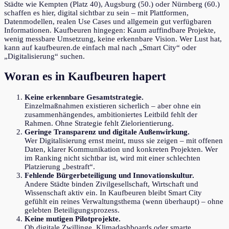
Städte wie Kempten (Platz 40), Augsburg (50.) oder Nürnberg (60.)
schaffen es hier, digital sichtbar zu sein – mit Plattformen,
Datenmodellen, realen Use Cases und allgemein gut verfügbaren
Informationen. Kaufbeuren hingegen: Kaum auffindbare Projekte,
wenig messbare Umsetzung, keine erkennbare Vision. Wer Lust hat,
kann auf kaufbeuren.de einfach mal nach „Smart City“ oder
„Digitalisierung“ suchen.
Woran es in Kaufbeuren hapert
Keine erkennbare Gesamtstrategie.
Einzelmaßnahmen existieren sicherlich – aber ohne ein
zusammenhängendes, ambitioniertes Leitbild fehlt der
Rahmen. Ohne Strategie fehlt Zielorientierung.
Geringe Transparenz und digitale Außenwirkung.
Wer Digitalisierung ernst meint, muss sie zeigen – mit offenen
Daten, klarer Kommunikation und konkreten Projekten. Wer
im Ranking nicht sichtbar ist, wird mit einer schlechten
Platzierung „bestraft“.
Fehlende Bürgerbeteiligung und Innovationskultur.
Andere Städte binden Zivilgesellschaft, Wirtschaft und
Wissenschaft aktiv ein. In Kaufbeuren bleibt Smart City
gefühlt ein reines Verwaltungsthema (wenn überhaupt) – ohne
gelebten Beteiligungsprozess.
Keine mutigen Pilotprojekte.
Ob digitale Zwillinge, Klimadashboards oder smarte