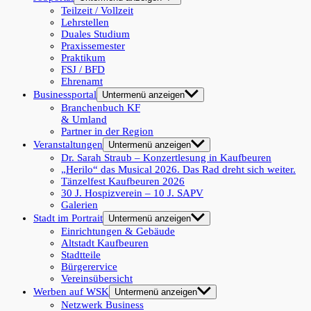
Teilzeit / Vollzeit
Lehrstellen
Duales Studium
Praxissemester
Praktikum
FSJ / BFD
Ehrenamt
Businessportal
Untermenü anzeigen
Branchenbuch KF
& Umland
Partner in der Region
Veranstaltungen
Untermenü anzeigen
Dr. Sarah Straub – Konzertlesung in Kaufbeuren
„Herilo“ das Musical 2026. Das Rad dreht sich weiter.
Tänzelfest Kaufbeuren 2026
30 J. Hospizverein – 10 J. SAPV
Galerien
Stadt im Portrait
Untermenü anzeigen
Einrichtungen & Gebäude
Altstadt Kaufbeuren
Stadtteile
Bürgerervice
Vereinsübersicht
Werben auf WSK
Untermenü anzeigen
Netzwerk Business