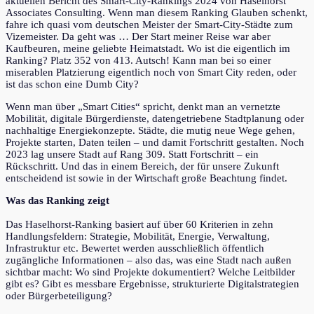
aktuellen Bericht des Smart-City-Rankings 2024 von Haselhorst
Associates Consulting. Wenn man diesem Ranking Glauben schenkt,
fahre ich quasi vom deutschen Meister der Smart-City-Städte zum
Vizemeister. Da geht was … Der Start meiner Reise war aber
Kaufbeuren, meine geliebte Heimatstadt. Wo ist die eigentlich im
Ranking? Platz 352 von 413. Autsch! Kann man bei so einer
miserablen Platzierung eigentlich noch von Smart City reden, oder
ist das schon eine Dumb City?
Wenn man über „Smart Cities“ spricht, denkt man an vernetzte
Mobilität, digitale Bürgerdienste, datengetriebene Stadtplanung oder
nachhaltige Energiekonzepte. Städte, die mutig neue Wege gehen,
Projekte starten, Daten teilen – und damit Fortschritt gestalten. Noch
2023 lag unsere Stadt auf Rang 309. Statt Fortschritt – ein
Rückschritt. Und das in einem Bereich, der für unsere Zukunft
entscheidend ist sowie in der Wirtschaft große Beachtung findet.
Was das Ranking zeigt
Das Haselhorst-Ranking basiert auf über 60 Kriterien in zehn
Handlungsfeldern: Strategie, Mobilität, Energie, Verwaltung,
Infrastruktur etc. Bewertet werden ausschließlich öffentlich
zugängliche Informationen – also das, was eine Stadt nach außen
sichtbar macht: Wo sind Projekte dokumentiert? Welche Leitbilder
gibt es? Gibt es messbare Ergebnisse, strukturierte Digitalstrategien
oder Bürgerbeteiligung?