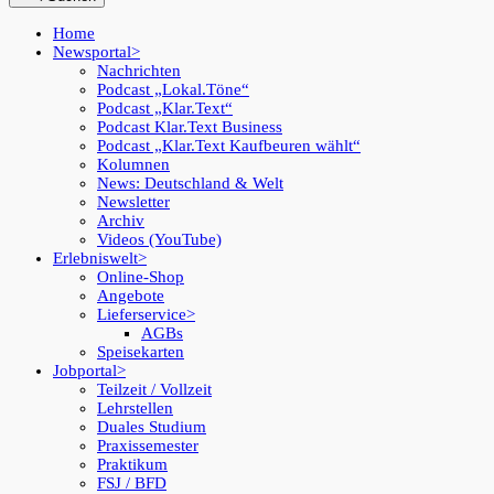
Home
Newsportal
Nachrichten
Podcast „Lokal.Töne“
Podcast „Klar.Text“
Podcast Klar.Text Business
Podcast „Klar.Text Kaufbeuren wählt“
Kolumnen
News: Deutschland & Welt
Newsletter
Archiv
Videos (YouTube)
Erlebniswelt
Online-Shop
Angebote
Lieferservice
AGBs
Speisekarten
Jobportal
Teilzeit / Vollzeit
Lehrstellen
Duales Studium
Praxissemester
Praktikum
FSJ / BFD