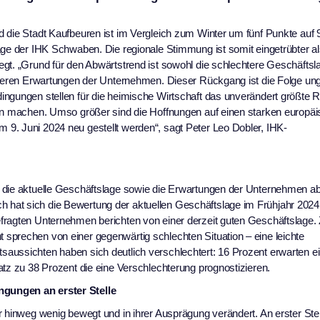
d die Stadt Kaufbeuren ist im Vergleich zum Winter um fünf Punkte auf
age der IHK Schwaben. Die regionale Stimmung ist somit eingetrübter als
gt. „Grund für den Abwärtstrend ist sowohl die schlechtere Geschäftsl
scheren Erwartungen der Unternehmen. Dieser Rückgang ist die Folge ung
ngungen stellen für die heimische Wirtschaft das unverändert größte Ri
ben machen. Umso größer sind die Hoffnungen auf einen starken europä
9. Juni 2024 neu gestellt werden“, sagt Peter Leo Dobler, IHK-
 die aktuelle Geschäftslage sowie die Erwartungen der Unternehmen ab
hat sich die Bewertung der aktuellen Geschäftslage im Frühjahr 2024
fragten Unternehmen berichten von einer derzeit guten Geschäftslage.
sprechen von einer gegenwärtig schlechten Situation – eine leichte
aussichten haben sich deutlich verschlechtert: 16 Prozent erwarten e
atz zu 38 Prozent die eine Verschlechterung prognostizieren.
ngungen an erster Stelle
 hinweg wenig bewegt und in ihrer Ausprägung verändert. An erster Stel