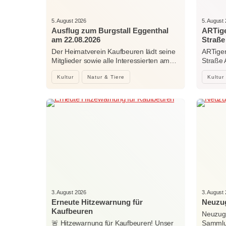
5. August 2026
5. August
Ausflug zum Burgstall Eggenthal
ARTige
am 22.08.2026
Straße
Der Heimatverein Kaufbeuren lädt seine
ARTiger
Mitglieder sowie alle Interessierten am…
Straße
Kultur
Natur & Tiere
Kultur
3. August 2026
3. August
Erneute Hitzewarnung für
Neuzug
Kaufbeuren
Neuzuga
🚨 Hitzewarnung für Kaufbeuren! Unser
Sammlun