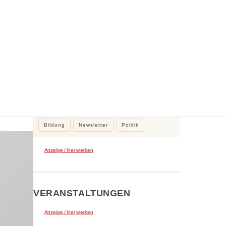
WEITERE NEWS
2. August 2026
Kleine Beiträge, die Großes bewirken
Kleine Beiträge die großes bewirken:
Stadtrat Tamur Khan beteiligte sich…
Bildung
Newsletter
Politik
Anzeige / hier werben
VERANSTALTUNGEN
Anzeige / hier werben