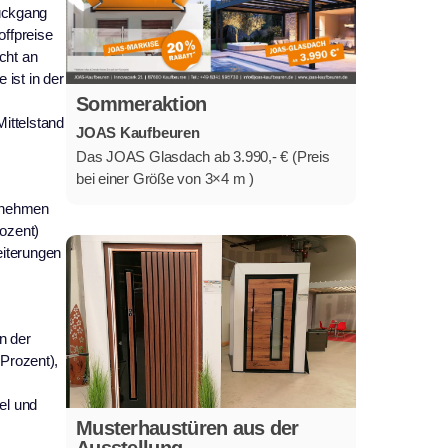
Rückgang
offpreise
cht an
ist in der
Sommeraktion
ittelstand
JOAS Kaufbeuren
Das JOAS Glasdach ab 3.990,- € (Preis
bei einer Größe von 3×4 m )
n nehmen
rozent)
eiterungen
n der
 Prozent),
el und
Musterhaustüren aus der