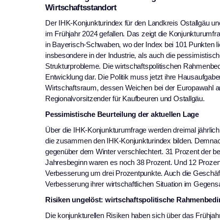
Wirtschaftsstandort
Der IHK-Konjunkturindex für den Landkreis Ostallgäu un
im Frühjahr 2024 gefallen. Das zeigt die Konjunkturumfr
in Bayerisch-Schwaben, wo der Index bei 101 Punkten lie
insbesondere in der Industrie, als auch die pessimisti
Strukturprobleme. Die wirtschaftspolitischen Rahmenbedi
Entwicklung dar. Die Politik muss jetzt ihre Hausaufga
Wirtschaftsraum, dessen Weichen bei der Europawahl am 
Regionalvorsitzender für Kaufbeuren und Ostallgäu.
Pessimistische Beurteilung der aktuellen Lage
Über die IHK-Konjunkturumfrage werden dreimal jährlich
die zusammen den IHK-Konjunkturindex bilden. Demnach 
gegenüber dem Winter verschlechtert. 31 Prozent der be
Jahresbeginn waren es noch 38 Prozent. Und 12 Prozent 
Verbesserung um drei Prozentpunkte. Auch die Geschäfts
Verbesserung ihrer wirtschaftlichen Situation im Gegens
Risiken ungelöst: wirtschaftspolitische Rahmenbedi
Die konjunkturellen Risiken haben sich über das Frühjahr