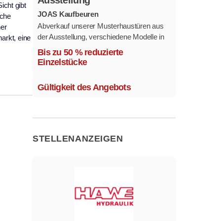
Ausstellung
icht gibt
JOAS Kaufbeuren
sche
Abverkauf unserer Musterhaustüren aus
her
der Ausstellung, verschiedene Modelle in
arkt, eine
mehreren Farben und
Bis zu 50 % reduzierte
Ausstattungsvarianten.
Einzelstücke
Größe 1,1 x 2,1 m.
Gültigkeit des Angebots
STELLENANZEIGEN