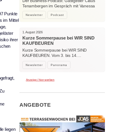
Der Business-Podcast: Gastgeber Claus
starke Verbindungen
Tenambergen im Gespräch mit Vanessa
Bockhorni…
 97 Punkte
Newsletter
Podcast
 im Mittel
age,
1. August 2026
elöster
Kurze Sommerpause bei WIR SIND
siko ihrer
KAUFBEUREN
ischen
Kurze Sommerpause bei WIR SIND
KAUFBEUREN. Vom 3. bis 14.…
Newsletter
Panorama
gefragt,
Anzeige / hier werben
 Zu
ine
ANGEBOTE
le liegen