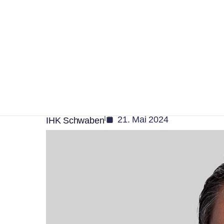
Kaufbeuren
,
Panorama
Wirtschaft
Die Stimmung im Ost
Kaufbeuren trübt sic
|
21. Mai 2024
IHK Schwaben