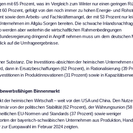
gen mit 65 Prozent, was im Vergleich zum Winter nur einen geringen 
 mit 60 Prozent, gefolgt von den noch immer zu hohen Energie- und Rohst
ent sowie dem Arbeits- und Fachkräftemangel, der mit 53 Prozent nur lei
n Unternehmen im Allgäu Sorgen bereiten. Die schwache Inlandsnachfrage 
ko werden aber weiterhin die wirtschaftlichen Rahmenbedingungen
ndesregierung dringend in Angriff nehmen muss um dem deutschen M
Blick auf die Umfrageergebnisse.
icher Substanz. Die Investitions-absichten der heimischen Unternehme
d, dann in Ersatzbeschaffungen (62 Prozent), in Rationalisierung (39 P
estitionen in Produktinnovationen (31 Prozent) sowie in Kapazitätserw
ettbewerbsfähigen Binnenmarkt
kt der heimischen Wirtschaft – weit vor den USA und China. Den Nutze
imär von der politischen Stabilität (62 Prozent), der Währungsunion (58
heitlichen EU-Normen und Standards (37 Prozent) sowie weniger
worten der bayerisch-schwäbischen Unternehmen aus Produktion, Hand
 zur Europawahl im Februar 2024 zeigten.