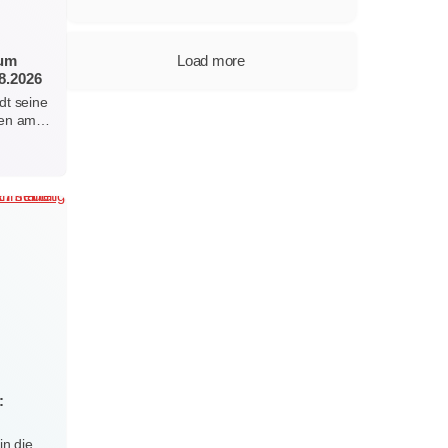
zum
Load more
8.2026
dt seine
erten am…
:
in die