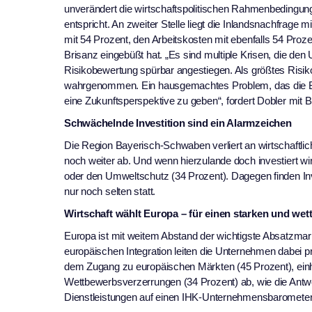
unverändert die wirtschaftspolitischen Rahmenbedingun
entspricht. An zweiter Stelle liegt die Inlandsnachfrage
mit 54 Prozent, den Arbeitskosten mit ebenfalls 54 Proz
Brisanz eingebüßt hat. „Es sind multiple Krisen, die de
Risikobewertung spürbar angestiegen. Als größtes Risi
wahrgenommen. Ein hausgemachtes Problem, das die Bu
eine Zukunftsperspektive zu geben“, fordert Dobler mit 
Schwächelnde Investition sind ein Alarmzeichen
Die Region Bayerisch-Schwaben verliert an wirtschaftl
noch weiter ab. Und wenn hierzulande doch investiert wir
oder den Umweltschutz (34 Prozent). Dagegen finden Inv
nur noch selten statt.
Wirtschaft wählt Europa – für einen starken und w
Europa ist mit weitem Abstand der wichtigste Absatzmar
europäischen Integration leiten die Unternehmen dabei pr
dem Zugang zu europäischen Märkten (45 Prozent), ein
Wettbewerbsverzerrungen (34 Prozent) ab, wie die Ant
Dienstleistungen auf einen IHK-Unternehmensbarometer