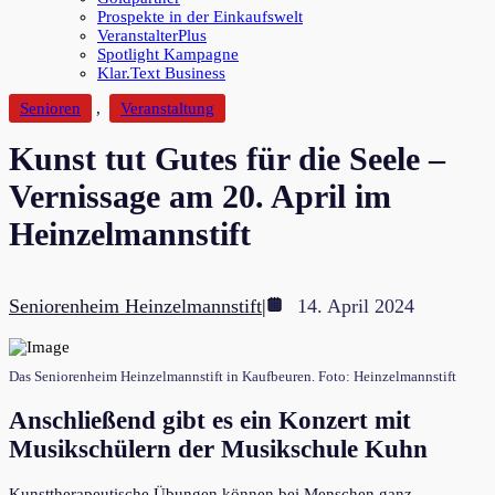
Prospekte in der Einkaufswelt
VeranstalterPlus
Spotlight Kampagne
Klar.Text Business
Senioren
,
Veranstaltung
Kunst tut Gutes für die Seele –
Vernissage am 20. April im
Heinzelmannstift
Seniorenheim Heinzelmannstift
|
14. April 2024
Das Seniorenheim Heinzelmannstift in Kaufbeuren. Foto: Heinzelmannstift
Anschließend gibt es ein Konzert mit
Musikschülern der Musikschule Kuhn
Kunsttherapeutische Übungen können bei Menschen ganz