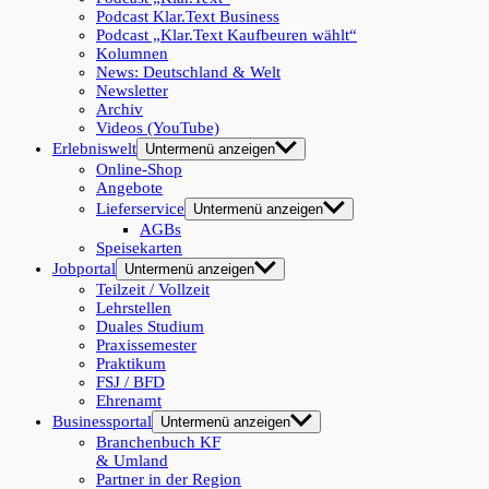
Podcast Klar.Text Business
Podcast „Klar.Text Kaufbeuren wählt“
Kolumnen
News: Deutschland & Welt
Newsletter
Archiv
Videos (YouTube)
Erlebniswelt
Untermenü anzeigen
Online-Shop
Angebote
Lieferservice
Untermenü anzeigen
AGBs
Speisekarten
Jobportal
Untermenü anzeigen
Teilzeit / Vollzeit
Lehrstellen
Duales Studium
Praxissemester
Praktikum
FSJ / BFD
Ehrenamt
Businessportal
Untermenü anzeigen
Branchenbuch KF
& Umland
Partner in der Region