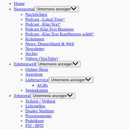
Home
Newsportal
Untermenü anzeigen
Nachrichten
Podcast „Lokal.Töne“
Podcast „Klar.Text“
Podcast Klar.Text Business
Podcast „Klar.Text Kaufbeuren wählt“
Kolumnen
News: Deutschland & Welt
Newsletter
Archiv
Videos (YouTube)
Erlebniswelt
Untermenü anzeigen
Online-Shop
Angebote
Lieferservice
Untermenü anzeigen
AGBs
Speisekarten
Jobportal
Untermenü anzeigen
Teilzeit / Vollzeit
Lehrstellen
Duales Studium
Praxissemester
Praktikum
FSJ / BFD