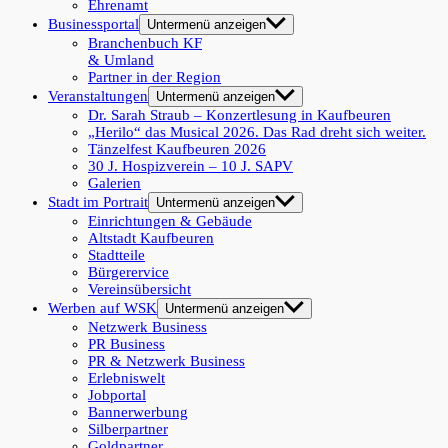
Ehrenamt
Businessportal
Untermenü anzeigen
Branchenbuch KF
& Umland
Partner in der Region
Veranstaltungen
Untermenü anzeigen
Dr. Sarah Straub – Konzertlesung in Kaufbeuren
„Herilo“ das Musical 2026. Das Rad dreht sich weiter.
Tänzelfest Kaufbeuren 2026
30 J. Hospizverein – 10 J. SAPV
Galerien
Stadt im Portrait
Untermenü anzeigen
Einrichtungen & Gebäude
Altstadt Kaufbeuren
Stadtteile
Bürgerervice
Vereinsübersicht
Werben auf WSK
Untermenü anzeigen
Netzwerk Business
PR Business
PR & Netzwerk Business
Erlebniswelt
Jobportal
Bannerwerbung
Silberpartner
Goldpartner