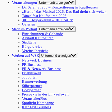
Veranstaltungen
Untermenü anzeigen
Dr. Sarah Straub – Konzertlesung in Kaufbeuren
„Herilo“ das Musical 2026. Das Rad dreht sich weiter.
Tänzelfest Kaufbeuren 2026
30 J. Hospizverein – 10 J. SAPV
Galerien
Stadt im Portrait
Untermenü anzeigen
Einrichtungen & Gebäude
Altstadt Kaufbeuren
Stadtteile
Bürgerervice
Vereinsübersicht
Werben auf WSK
Untermenü anzeigen
Netzwerk Business
PR Business
PR & Netzwerk Business
Erlebniswelt
Jobportal
Bannerwerbung
Silberpartner
Goldpartner
Prospekte in der Einkaufswelt
VeranstalterPlus
Spotlight Kampagne
Klar.Text Business