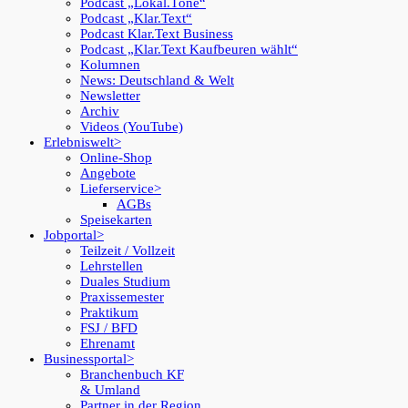
Podcast „Lokal.Töne“
Podcast „Klar.Text“
Podcast Klar.Text Business
Podcast „Klar.Text Kaufbeuren wählt“
Kolumnen
News: Deutschland & Welt
Newsletter
Archiv
Videos (YouTube)
Erlebniswelt
Online-Shop
Angebote
Lieferservice
AGBs
Speisekarten
Jobportal
Teilzeit / Vollzeit
Lehrstellen
Duales Studium
Praxissemester
Praktikum
FSJ / BFD
Ehrenamt
Businessportal
Branchenbuch KF
& Umland
Partner in der Region