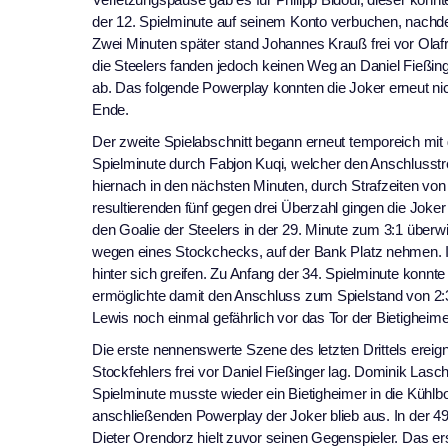
der 12. Spielminute auf seinem Konto verbuchen, nach
Zwei Minuten später stand Johannes Krauß frei vor Olafr 
die Steelers fanden jedoch keinen Weg an Daniel Fießing
ab. Das folgende Powerplay konnten die Joker erneut nich
Ende.
Der zweite Spielabschnitt begann erneut temporeich mit
Spielminute durch Fabjon Kuqi, welcher den Anschlusstre
hiernach in den nächsten Minuten, durch Strafzeiten von
resultierenden fünf gegen drei Überzahl gingen die Joker 
den Goalie der Steelers in der 29. Minute zum 3:1 überwi
wegen eines Stockchecks, auf der Bank Platz nehmen. 
hinter sich greifen. Zu Anfang der 34. Spielminute konnt
ermöglichte damit den Anschluss zum Spielstand von 2:3
Lewis noch einmal gefährlich vor das Tor der Bietigheime
Die erste nennenswerte Szene des letzten Drittels ereig
Stockfehlers frei vor Daniel Fießinger lag. Dominik Lasch
Spielminute musste wieder ein Bietigheimer in die Kühlbo
anschließenden Powerplay der Joker blieb aus. In der 4
Dieter Orendorz hielt zuvor seinen Gegenspieler. Das ers