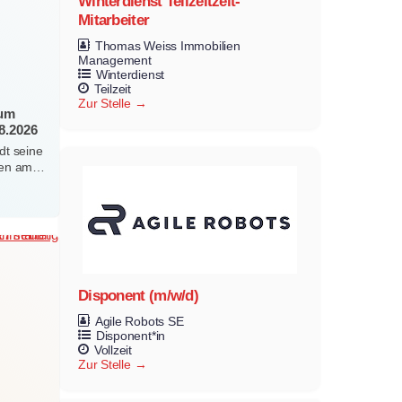
Winterdienst Teilzeitzeit-
Mitarbeiter
Thomas Weiss Immobilien
Management
Winterdienst
Teilzeit
Zur Stelle
zum
8.2026
dt seine
erten am…
Disponent (m/w/d)
Agile Robots SE
Disponent*in
Vollzeit
Zur Stelle