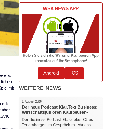
WSK NEWS APP
Holen Sie sich die Wir sind Kaufbeuren App
kostenlos auf Ihr Smartphone!
Android
iOS
elers.
nlichen
WEITERE NEWS
piel mit
1. August 2026
erste
Der neue Podcast Klar.Text Business:
r aber
Wirtschaftsjunioren Kaufbeuren-
 ESVK
Ostallgäu – Menschen, Ideen und
Der Business-Podcast: Gastgeber Claus
starke Verbindungen
Tenambergen im Gespräch mit Vanessa
Hops in