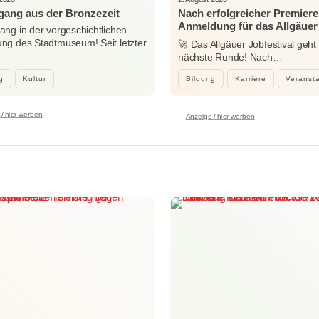
ang aus der Bronzezeit
Nach erfolgreicher Premiere
Anmeldung für das Allgäuer
ng in der vorgeschichtlichen
Jobfestival 2027 startet
g des Stadtmuseum! Seit letzter
🚀 Das Allgäuer Jobfestival geht 
…
nächste Runde! Nach…
g
Kultur
Bildung
Karriere
Veranst
/ hier werben
Anzeige / hier werben