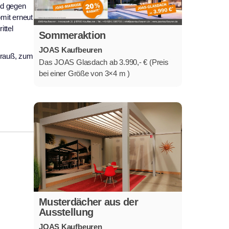
ld gegen
mit erneut
ittel
Sommeraktion
JOAS Kaufbeuren
Krauß, zum
Das JOAS Glasdach ab 3.990,- € (Preis
bei einer Größe von 3×4 m )
Musterdächer aus der
Ausstellung
JOAS Kaufbeuren