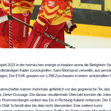
iel 2023 in der heimischen energie schwaben arena die Bietigheim Ste
ollständigen Kader zurückgreifen. Sami Blomqvist verweilte, aus persö
chlagen. Der ESVK gewann vor 1.398 Zuschauern in einem umkämpften S
Mannschaften kamen mehrmals gefährlich vor das gegnerische Tor, das 
is Zerter-Gossage. Die daraus resultierende Überzahl konnten die Joke
x Prommersberger verletzt das Eis in Richtung Kabine verlassen. Der
 Olafr Schmidt aber bis dato nicht überwinden. Eine weitere kurze
e jedoch weiterspielen. Den ersten Treffer der Partie konnte Maximilian 