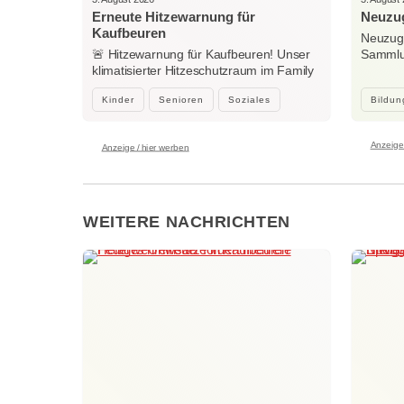
Erneute Hitzewarnung für
Neuzug
Kaufbeuren
Neuzuga
🚨 Hitzewarnung für Kaufbeuren! Unser
Sammlun
klimatisierter Hitzeschutzraum im Family
Woche
Center…
Kinder
Senioren
Soziales
Bildun
Anzeige 
Anzeige / hier werben
WEITERE NACHRICHTEN