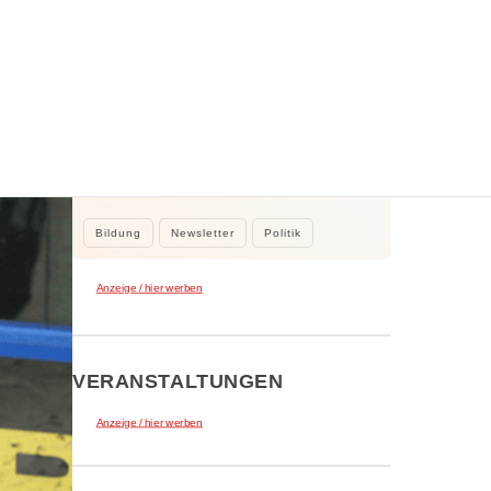
WEITERE NEWS
2. August 2026
Kleine Beiträge, die Großes bewirken
Kleine Beiträge die großes bewirken:
Stadtrat Tamur Khan beteiligte sich…
Bildung
Newsletter
Politik
Anzeige / hier werben
VERANSTALTUNGEN
Anzeige / hier werben