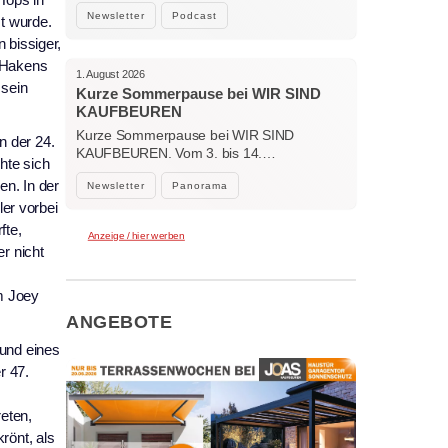
Bockhorni…
Newsletter
Podcast
t wurde.
 bissiger,
n Hakens
1. August 2026
 sein
Kurze Sommerpause bei WIR SIND
KAUFBEUREN
Kurze Sommerpause bei WIR SIND
n der 24.
KAUFBEUREN. Vom 3. bis 14.…
hte sich
en. In der
Newsletter
Panorama
ler vorbei
fte,
Anzeige / hier werben
r nicht
m Joey
ANGEBOTE
rund eines
r 47.
eten,
rönt, als