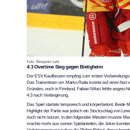
Foto: Benjamin Lahr
4:3 Overtime Sieg gegen Bietigheim
Der ESV Kaufbeuren empfing zum ersten Vorbereitungssp
Das Trainerteam um Marko Raita konnte auf einen fast v
Gründen, noch in Finnland, Fabian Nifosi fehlte anges
4:3 nach Verlängerung.
Das Spiel startete temporeich und körperbetont. Beide 
Highlight der Partie war jedoch ein Stockschlag von Lew
noch nicht nutzen. In den folgenden Minuten musste Ma
machte mehr aus seinen Spielanteilen, die Joker konnten
Verletzungspause gab es für Philipp Bidoul, dieser konnt