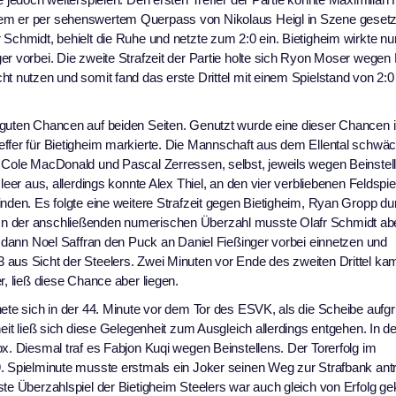
dem er per sehenswertem Querpass von Nikolaus Heigl in Szene gesetz
Schmidt, behielt die Ruhe und netzte zum 2:0 ein. Bietigheim wirkte nun
er vorbei. Die zweite Strafzeit der Partie holte sich Ryon Moser wege
t nutzen und somit fand das erste Drittel mit einem Spielstand von 2:0
 guten Chancen auf beiden Seiten. Genutzt wurde eine dieser Chancen i
ffer für Bietigheim markierte. Die Mannschaft aus dem Ellental schwäc
 Cole MacDonald und Pascal Zerressen, selbst, jeweils wegen Beinstell
leer aus, allerdings konnte Alex Thiel, an den vier verbliebenen Feldspie
nden. Es folgte eine weitere Strafzeit gegen Bietigheim, Ryan Gropp dur
In der anschließenden numerischen Überzahl musste Olafr Schmidt abe
e dann Noel Saffran den Puck an Daniel Fießinger vorbei einnetzen und
 aus Sicht der Steelers. Zwei Minuten vor Ende des zweiten Drittel ka
r, ließ diese Chance aber liegen.
nete sich in der 44. Minute vor dem Tor des ESVK, als die Scheibe aufg
eit ließ sich diese Gelegenheit zum Ausgleich allerdings entgehen. In de
x. Diesmal traf es Fabjon Kuqi wegen Beinstellens. Der Torerfolg im
9. Spielminute musste erstmals ein Joker seinen Weg zur Strafbank antr
te Überzahlspiel der Bietigheim Steelers war auch gleich von Erfolg gek