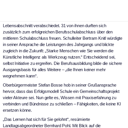
Im festlichen Rahmen wurden in der vollbesetzten neuen Mensa
der Berufsschule, begleitet von rockigen Klängen der Lehrerband
„metal & friends“, 191 Absolvent/innen in einen neuen
Lebensabschnitt verabschiedet. 31 von ihnen durften sich
zusätzlich zum erfolgreichen Berufsschulabschluss über den
mittleren Schulabschluss freuen. Schulleiter Bertram Knitl würdigte
in seiner Ansprache die Leistungen des Jahrgangs und blickte
zugleich in die Zukunft: „Starke Menschen wie Sie werden die
Künstliche Intelligenz als Werkzeug nutzen.“ Entscheidend sei,
selbst Initiative zu ergreifen. Die Berufsausbildung bilde die sichere
Ausgangsbasis für alles Weitere – „die Ihnen keiner mehr
wegnehmen kann“.
Oberbürgermeister Stefan Bosse hob in seiner Grußansprache
hervor, dass das Erfolgsmodell Schule ein Gemeinschaftsprojekt
vieler Akteure sei. Nun gelte es, Wissen mit Praxiserfahrung zu
verbinden und Bündnisse zu schließen – Fähigkeiten, die keine KI
ersetzen könne.
„Das Lernen hat sich für Sie gelohnt“, resümierte
Landtagsabgeordneter Bernhard Pohl. Mit Blick auf die