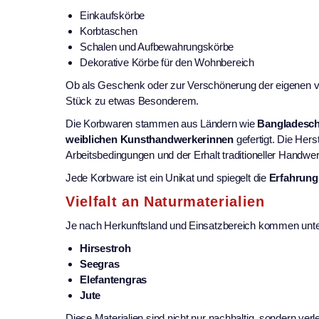
Einkaufskörbe
Korbtaschen
Schalen und Aufbewahrungskörbe
Dekorative Körbe für den Wohnbereich
Ob als Geschenk oder zur Verschönerung der eigenen vie
Stück zu etwas Besonderem.
Die Korbwaren stammen aus Ländern wie
Bangladesch
weiblichen Kunsthandwerkerinnen
gefertigt. Die Herst
Arbeitsbedingungen und der Erhalt traditioneller Handwe
Jede Korbware ist ein Unikat und spiegelt die
Erfahrung
Vielfalt an Naturmaterialien
Je nach Herkunftsland und Einsatzbereich kommen unte
Hirsestroh
Seegras
Elefantengras
Jute
Diese Materialien sind nicht nur nachhaltig, sondern ver