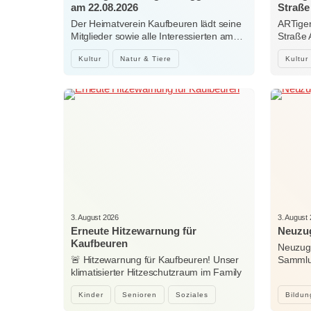
am 22.08.2026
Straße
Der Heimatverein Kaufbeuren lädt seine
ARTiger
Mitglieder sowie alle Interessierten am…
Straße
Kultur
Natur & Tiere
Kultur
3. August 2026
3. August
Erneute Hitzewarnung für
Neuzug
Kaufbeuren
Neuzuga
🚨 Hitzewarnung für Kaufbeuren! Unser
Sammlun
klimatisierter Hitzeschutzraum im Family
Woche
Center…
Kinder
Senioren
Soziales
Bildun