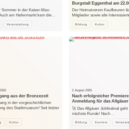
Burgstall Eggenthal am 22.0
 Sommer in der Kaiser-Max-
Der Heimatverein Kaufbeuren lä
 Auch am Hafenmarkt kam die…
Mitglieder sowie alle Interessi
Veranstaltung
Bildung
Kultur
 2026
2. August 2026
ang aus der Bronzezeit
Nach erfolgreicher Premiere
Anmeldung für das Allgäuer
ng in der vorgeschichtlichen
Jobfestival 2027 startet
g des Stadtmuseum! Seit letzter
🚀 Das Allgäuer Jobfestival geht 
…
nächste Runde! Nach…
g
Kultur
Bildung
Karriere
Veranst