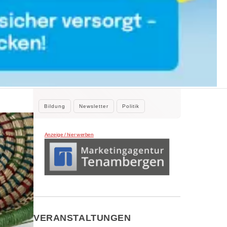
WEITERE NEWS
2. August 2026
Kleine Beiträge, die Großes bewirken
Kleine Beiträge die großes bewirken:
Stadtrat Tamur Khan beteiligte sich…
Bildung
Newsletter
Politik
Anzeige / hier werben
VERANSTALTUNGEN