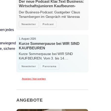
Der neue Podcast Klar.Text Business:
Wirtschaftsjunioren Kaufbeuren-
Ostallgäu – Menschen, Ideen und
Der Business-Podcast: Gastgeber Claus
starke Verbindungen
Tenambergen im Gespräch mit Vanessa
Bockhorni…
Newsletter
Podcast
hen jedes
1. August 2026
berwiegend
Kurze Sommerpause bei WIR SIND
KAUFBEUREN
e, sichere
Kurze Sommerpause bei WIR SIND
KAUFBEUREN. Vom 3. bis 14.…
Newsletter
Panorama
Anzeige / hier werben
ANGEBOTE