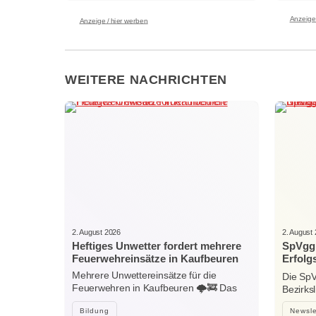
Anzeige 
Anzeige / hier werben
WEITERE NACHRICHTEN
2. August 2026
2. August
Heftiges Unwetter fordert mehrere
SpVgg 
Feuerwehreinsätze in Kaufbeuren
Erfolg
Nieder
Mehrere Unwettereinsätze für die
Die SpV
Feuerwehren in Kaufbeuren 🌩️🚒 Das
Bezirks
heftige…
Bildung
Newsle