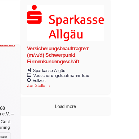
Versicherungsbeauftragte:r
(m/w/d) Schwerpunkt
Firmenkundengeschäft
Sparkasse Allgäu
Versicherungskaufmann/-frau
Vollzeit
Zur Stelle
Load more
 60
 e.V. –
mt und
 Gast:
urring
cast