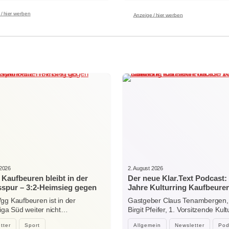
/ hier werben
Anzeige / hier werben
 2026
2. August 2026
Kaufbeuren bleibt in der
Der neue Klar.Text Podcast:
sspur – 3:2-Heimsieg gegen
Jahre Kulturring Kaufbeuren
sonthofen
zwischen Jubiläum, Ehrena
gg Kaufbeuren ist in der
Gastgeber Claus Tenambergen,
der Kraft der Kultur
liga Süd weiter nicht…
Birgit Pfeifer, 1. Vorsitzende Kult
Kaufbeuren…
tter
Sport
Allgemein
Newsletter
Pod