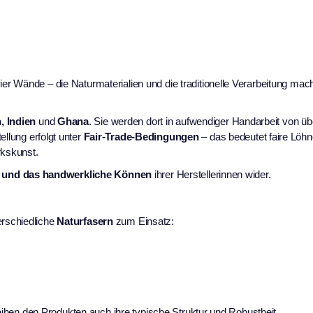
r Wände – die Naturmaterialien und die traditionelle Verarbeitung mac
, Indien
und
Ghana
. Sie werden dort in aufwendiger Handarbeit von ü
ellung erfolgt unter
Fair-Trade-Bedingungen
– das bedeutet faire Löhn
rkskunst.
 und das handwerkliche Können
ihrer Herstellerinnen wider.
rschiedliche
Naturfasern
zum Einsatz:
leihen den Produkten auch ihre typische Struktur und Robustheit.