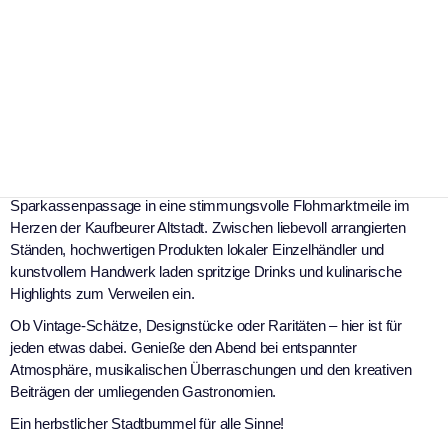
Foto: wood&wire-event
Samstag, 27. September 2025
Am 27. September verwandeln sich die Ludwigstraße und die
Sparkassenpassage in eine stimmungsvolle Flohmarktmeile im
Herzen der Kaufbeurer Altstadt. Zwischen liebevoll arrangierten
Ständen, hochwertigen Produkten lokaler Einzelhändler und
kunstvollem Handwerk laden spritzige Drinks und kulinarische
Highlights zum Verweilen ein.
Ob Vintage-Schätze, Designstücke oder Raritäten – hier ist für
jeden etwas dabei. Genieße den Abend bei entspannter
Atmosphäre, musikalischen Überraschungen und den kreativen
Beiträgen der umliegenden Gastronomien.
Ein herbstlicher Stadtbummel für alle Sinne!