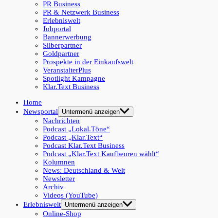
PR Business
PR & Netzwerk Business
Erlebniswelt
Jobportal
Bannerwerbung
Silberpartner
Goldpartner
Prospekte in der Einkaufswelt
VeranstalterPlus
Spotlight Kampagne
Klar.Text Business
Home
Newsportal
Untermenü anzeigen
Nachrichten
Podcast „Lokal.Töne“
Podcast „Klar.Text“
Podcast Klar.Text Business
Podcast „Klar.Text Kaufbeuren wählt“
Kolumnen
News: Deutschland & Welt
Newsletter
Archiv
Videos (YouTube)
Erlebniswelt
Untermenü anzeigen
Online-Shop