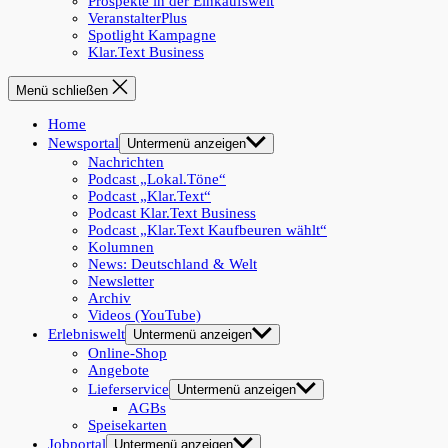
Prospekte in der Einkaufswelt
VeranstalterPlus
Spotlight Kampagne
Klar.Text Business
Menü schließen
Home
Newsportal
Untermenü anzeigen
Nachrichten
Podcast „Lokal.Töne“
Podcast „Klar.Text“
Podcast Klar.Text Business
Podcast „Klar.Text Kaufbeuren wählt“
Kolumnen
News: Deutschland & Welt
Newsletter
Archiv
Videos (YouTube)
Erlebniswelt
Untermenü anzeigen
Online-Shop
Angebote
Lieferservice
Untermenü anzeigen
AGBs
Speisekarten
Jobportal
Untermenü anzeigen