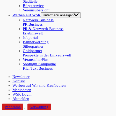
Stadtteile
Bürgerervice
Vereinsübersicht
Werben auf WSK
Untermenü anzeigen
Netzwerk Business
PR Business
PR & Netzwerk Business
Erlebniswelt
Jobportal
Bannerwerbung
Silberpartner
Goldpartner
Prospekte in der Einkaufswelt
VeranstalterPlus
Spotlight Kampagne
Klar.Text Business
Newsletter
Kontakt
Werben auf Wir sind Kaufbeuren
Mediadaten
WSK Login
Abmelden
Panorama
,
Verwaltung