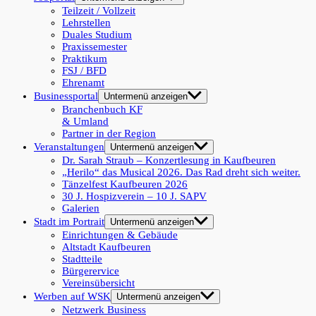
Teilzeit / Vollzeit
Lehrstellen
Duales Studium
Praxissemester
Praktikum
FSJ / BFD
Ehrenamt
Businessportal
Untermenü anzeigen
Branchenbuch KF
& Umland
Partner in der Region
Veranstaltungen
Untermenü anzeigen
Dr. Sarah Straub – Konzertlesung in Kaufbeuren
„Herilo“ das Musical 2026. Das Rad dreht sich weiter.
Tänzelfest Kaufbeuren 2026
30 J. Hospizverein – 10 J. SAPV
Galerien
Stadt im Portrait
Untermenü anzeigen
Einrichtungen & Gebäude
Altstadt Kaufbeuren
Stadtteile
Bürgerervice
Vereinsübersicht
Werben auf WSK
Untermenü anzeigen
Netzwerk Business