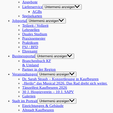
Angebote
Lieferservice
Untermenü anzeigen
AGBs
Speisekarten
Jobportal
Untermenü anzeigen
Teilzeit / Vollzeit
Lehrstellen
Duales Studium
Praxissemester
Praktikum
FSJ / BFD
Ehrenamt
Businessportal
Untermenü anzeigen
Branchenbuch KF
& Umland
Partner in der Region
Veranstaltungen
Untermenü anzeigen
Dr. Sarah Straub – Konzertlesung in Kaufbeuren
„Herilo“ das Musical 2026. Das Rad dreht sich weiter.
Tänzelfest Kaufbeuren 2026
30 J. Hospizverein – 10 J. SAPV
Galerien
Stadt im Portrait
Untermenü anzeigen
Einrichtungen & Gebäude
Altstadt Kaufbeuren