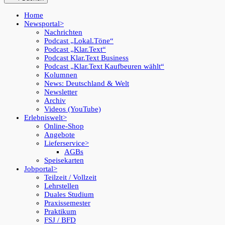
Home
Newsportal
Nachrichten
Podcast „Lokal.Töne“
Podcast „Klar.Text“
Podcast Klar.Text Business
Podcast „Klar.Text Kaufbeuren wählt“
Kolumnen
News: Deutschland & Welt
Newsletter
Archiv
Videos (YouTube)
Erlebniswelt
Online-Shop
Angebote
Lieferservice
AGBs
Speisekarten
Jobportal
Teilzeit / Vollzeit
Lehrstellen
Duales Studium
Praxissemester
Praktikum
FSJ / BFD