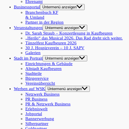
Ehrenamt
Businessportal
Untermenü anzeigen
Branchenbuch KF
& Umland
Partner in der Region
Veranstaltungen
Untermenü anzeigen
Dr. Sarah Straub – Konzertlesung in Kaufbeuren
„Herilo“ das Musical 2026. Das Rad dreht sich weiter.
Tänzelfest Kaufbeuren 2026
30 J. Hospizverein – 10 J. SAPV
Galerien
Stadt im Portrait
Untermenü anzeigen
Einrichtungen & Gebäude
Altstadt Kaufbeuren
Stadtteile
Bürgerervice
Vereinsübersicht
Werben auf WSK
Untermenü anzeigen
Netzwerk Business
PR Business
PR & Netzwerk Business
Erlebniswelt
Jobportal
Bannerwerbung
Silberpartner
Goldpartner