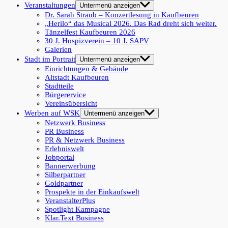
Veranstaltungen
Untermenü anzeigen
Dr. Sarah Straub – Konzertlesung in Kaufbeuren
„Herilo“ das Musical 2026. Das Rad dreht sich weiter.
Tänzelfest Kaufbeuren 2026
30 J. Hospizverein – 10 J. SAPV
Galerien
Stadt im Portrait
Untermenü anzeigen
Einrichtungen & Gebäude
Altstadt Kaufbeuren
Stadtteile
Bürgerervice
Vereinsübersicht
Werben auf WSK
Untermenü anzeigen
Netzwerk Business
PR Business
PR & Netzwerk Business
Erlebniswelt
Jobportal
Bannerwerbung
Silberpartner
Goldpartner
Prospekte in der Einkaufswelt
VeranstalterPlus
Spotlight Kampagne
Klar.Text Business