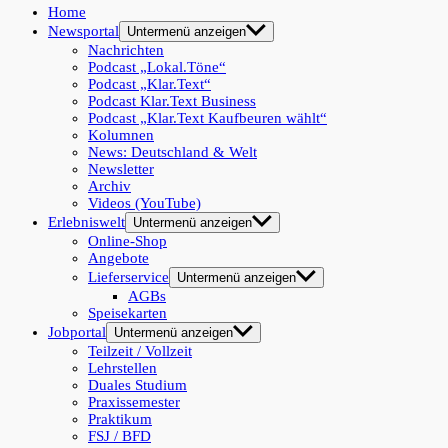
Home
Newsportal
Untermenü anzeigen
Nachrichten
Podcast „Lokal.Töne“
Podcast „Klar.Text“
Podcast Klar.Text Business
Podcast „Klar.Text Kaufbeuren wählt“
Kolumnen
News: Deutschland & Welt
Newsletter
Archiv
Videos (YouTube)
Erlebniswelt
Untermenü anzeigen
Online-Shop
Angebote
Lieferservice
Untermenü anzeigen
AGBs
Speisekarten
Jobportal
Untermenü anzeigen
Teilzeit / Vollzeit
Lehrstellen
Duales Studium
Praxissemester
Praktikum
FSJ / BFD