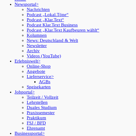
Newsportal
Nachrichten
Podcast „Lokal.Töne“
Podcast „Klar.Text“
Podcast Klar.Text Business
Podcast „Klar.Text Kaufbeuren wählt“
Kolumnen
News: Deutschland & Welt
Newsletter
Archiv
Videos (YouTube)
Erlebniswelt
Online-Shop
Angebote
Lieferservice
AGBs
Speisekarten
Jobportal
Teilzeit / Vollzeit
Lehrstellen
Duales Studium
Praxissemester
Praktikum
FSJ / BFD
Ehrenamt
Businessportal