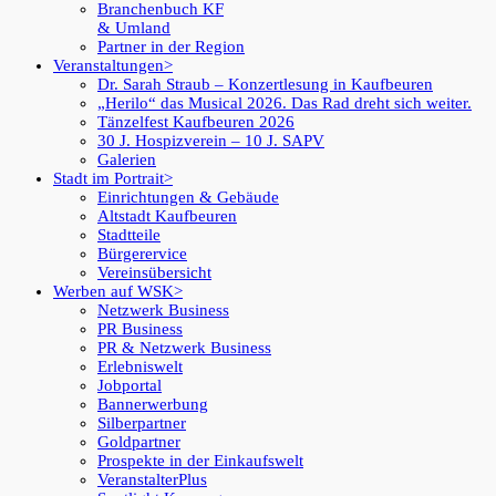
Branchenbuch KF
& Umland
Partner in der Region
Veranstaltungen
Dr. Sarah Straub – Konzertlesung in Kaufbeuren
„Herilo“ das Musical 2026. Das Rad dreht sich weiter.
Tänzelfest Kaufbeuren 2026
30 J. Hospizverein – 10 J. SAPV
Galerien
Stadt im Portrait
Einrichtungen & Gebäude
Altstadt Kaufbeuren
Stadtteile
Bürgerervice
Vereinsübersicht
Werben auf WSK
Netzwerk Business
PR Business
PR & Netzwerk Business
Erlebniswelt
Jobportal
Bannerwerbung
Silberpartner
Goldpartner
Prospekte in der Einkaufswelt
VeranstalterPlus