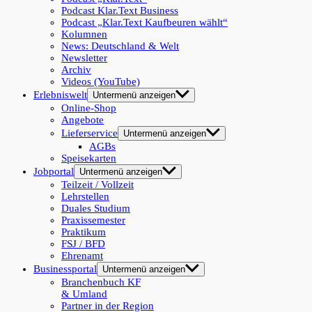
Podcast Klar.Text Business
Podcast „Klar.Text Kaufbeuren wählt“
Kolumnen
News: Deutschland & Welt
Newsletter
Archiv
Videos (YouTube)
Erlebniswelt
Untermenü anzeigen
Online-Shop
Angebote
Lieferservice
Untermenü anzeigen
AGBs
Speisekarten
Jobportal
Untermenü anzeigen
Teilzeit / Vollzeit
Lehrstellen
Duales Studium
Praxissemester
Praktikum
FSJ / BFD
Ehrenamt
Businessportal
Untermenü anzeigen
Branchenbuch KF
& Umland
Partner in der Region