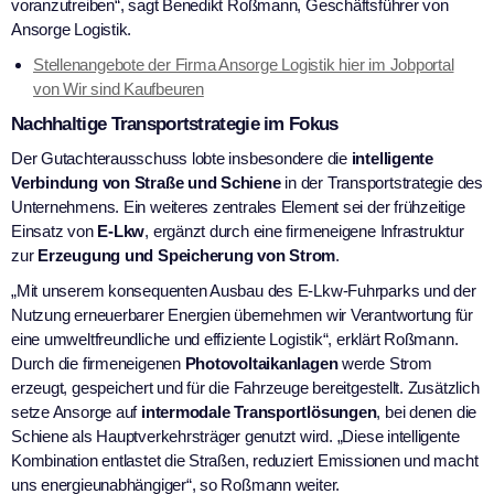
voranzutreiben“, sagt Benedikt Roßmann, Geschäftsführer von
Ansorge Logistik.
Stellenangebote der Firma Ansorge Logistik hier im Jobportal
von Wir sind Kaufbeuren
Nachhaltige Transportstrategie im Fokus
Der Gutachterausschuss lobte insbesondere die
intelligente
Verbindung von Straße und Schiene
in der Transportstrategie des
Unternehmens. Ein weiteres zentrales Element sei der frühzeitige
Einsatz von
E-Lkw
, ergänzt durch eine firmeneigene Infrastruktur
zur
Erzeugung und Speicherung von Strom
.
„Mit unserem konsequenten Ausbau des E-Lkw-Fuhrparks und der
Nutzung erneuerbarer Energien übernehmen wir Verantwortung für
eine umweltfreundliche und effiziente Logistik“, erklärt Roßmann.
Durch die firmeneigenen
Photovoltaikanlagen
werde Strom
erzeugt, gespeichert und für die Fahrzeuge bereitgestellt. Zusätzlich
setze Ansorge auf
intermodale Transportlösungen
, bei denen die
Schiene als Hauptverkehrsträger genutzt wird. „Diese intelligente
Kombination entlastet die Straßen, reduziert Emissionen und macht
uns energieunabhängiger“, so Roßmann weiter.