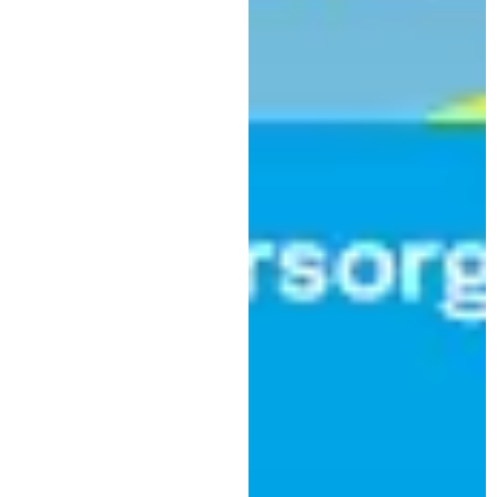
,
Panorama
Verwaltung
Hüttenstraße in Neugablonz in
Kürze wieder frei: Ende der
Vollsperrung
|
21. November 2024
Stadt Kaufbeuren Pressestelle