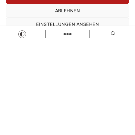
Vollzeit
Zur Stelle
ABLEHNEN
EINSTELLUNGEN ANSEHEN
Load more
Impressum
Datenschutz
Impressum
Wir sind Kaufbeuren
Neugablonzer Str. 5
87600 Kaufbeuren
08341-874632
info@wir-sind-kaufbeuren.de
www.wir-sind-kaufbeuren.de