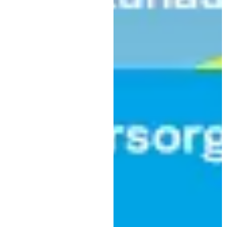
Jugend
Fortbildungsabend für
Sternsinger-Verantwortliche
bietet Austausch und neue
Ideen. Am 12. und 13. November
|
7. November 2024
Kath. Jugendstelle KF