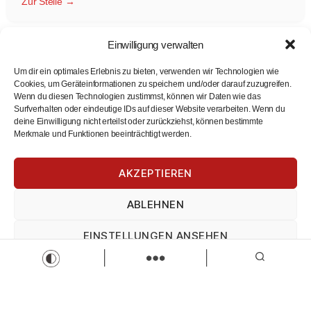
Zur Stelle
Einwilligung verwalten
Um dir ein optimales Erlebnis zu bieten, verwenden wir Technologien wie
Cookies, um Geräteinformationen zu speichern und/oder darauf zuzugreifen.
Wenn du diesen Technologien zustimmst, können wir Daten wie das
Surfverhalten oder eindeutige IDs auf dieser Website verarbeiten. Wenn du
deine Einwilligung nicht erteilst oder zurückziehst, können bestimmte
Merkmale und Funktionen beeinträchtigt werden.
Pflegekraft für den Nachtdienst (m/w/d)
Altenheim der Hospitalstiftung zum Heiligen Geist in
AKZEPTIEREN
Kaufbeuren
Pflegekraft für den Nachtdienst
ABLEHNEN
Teilzeit
Zur Stelle
EINSTELLUNGEN ANSEHEN
Load more
Impressum
Datenschutz
Impressum