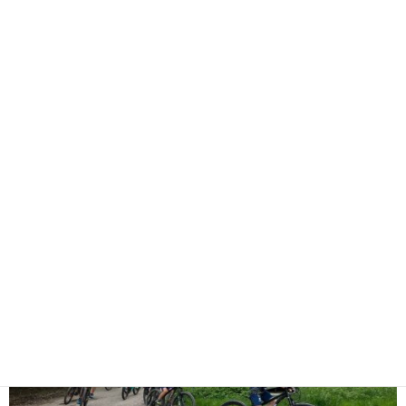
,
,
Jugend
Kinder
Sport
Mountainbikeveranstaltung:
Über 80 Nachwuchssportler
fanden sich am Sportgelände
vom TSV Oberbeuren ein
|
15. Mai 2024
RC Kaufbeuren