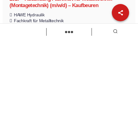
(Montagetechnik) (m/w/d) – Kaufbeuren
HAWE Hydraulik
Fachkraft für Metalltechnik
Ausbildung
Zur Stelle
Load more
Wir sind Kaufbeuren
Neugablonzer Str. 5
87600 Kaufbeuren
08341-874632