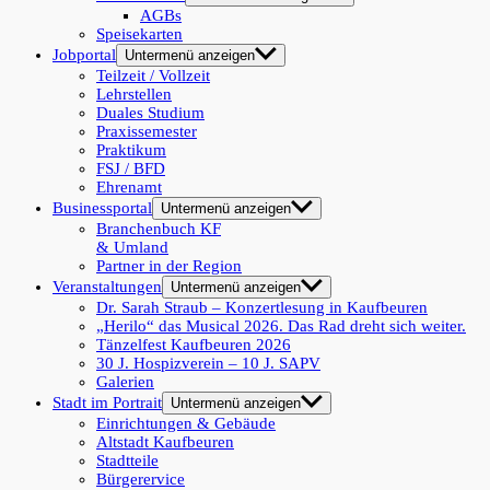
AGBs
Speisekarten
Jobportal
Untermenü anzeigen
Teilzeit / Vollzeit
Lehrstellen
Duales Studium
Praxissemester
Praktikum
FSJ / BFD
Ehrenamt
Businessportal
Untermenü anzeigen
Branchenbuch KF
& Umland
Partner in der Region
Veranstaltungen
Untermenü anzeigen
Dr. Sarah Straub – Konzertlesung in Kaufbeuren
„Herilo“ das Musical 2026. Das Rad dreht sich weiter.
Tänzelfest Kaufbeuren 2026
30 J. Hospizverein – 10 J. SAPV
Galerien
Stadt im Portrait
Untermenü anzeigen
Einrichtungen & Gebäude
Altstadt Kaufbeuren
Stadtteile
Bürgerervice