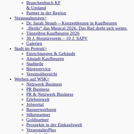
Branchenbuch KF
& Umland
Partner in der Region
Veranstaltungen
Dr. Sarah Straub – Konzertlesung in Kaufbeuren
„Herilo“ das Musical 2026. Das Rad dreht sich weiter.
Tänzelfest Kaufbeuren 2026
30 J. Hospizverein – 10 J. SAPV
Galerien
Stadt im Portrait
Einrichtungen & Gebäude
Altstadt Kaufbeuren
Stadtteile
Bürgerervice
Vereinsübersicht
Werben auf WSK
Netzwerk Business
PR Business
PR & Netzwerk Business
Erlebniswelt
Jobportal
Bannerwerbung
Silberpartner
Goldpartner
Prospekte in der Einkaufswelt
VeranstalterPlus