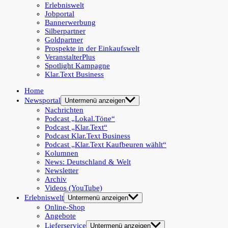
Erlebniswelt
Jobportal
Bannerwerbung
Silberpartner
Goldpartner
Prospekte in der Einkaufswelt
VeranstalterPlus
Spotlight Kampagne
Klar.Text Business
Home
Newsportal
Untermenü anzeigen
Nachrichten
Podcast „Lokal.Töne“
Podcast „Klar.Text“
Podcast Klar.Text Business
Podcast „Klar.Text Kaufbeuren wählt“
Kolumnen
News: Deutschland & Welt
Newsletter
Archiv
Videos (YouTube)
Erlebniswelt
Untermenü anzeigen
Online-Shop
Angebote
Lieferservice
Untermenü anzeigen