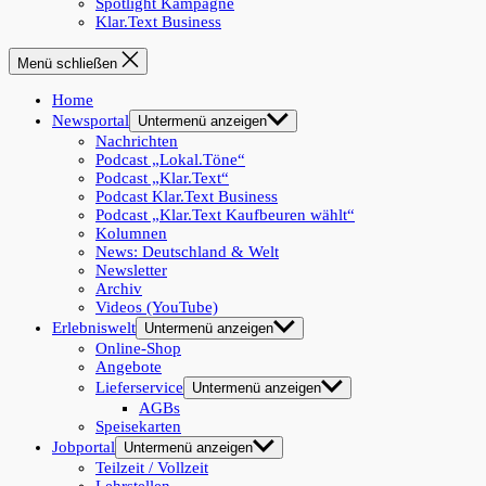
Spotlight Kampagne
Klar.Text Business
Menü schließen
Home
Newsportal
Untermenü anzeigen
Nachrichten
Podcast „Lokal.Töne“
Podcast „Klar.Text“
Podcast Klar.Text Business
Podcast „Klar.Text Kaufbeuren wählt“
Kolumnen
News: Deutschland & Welt
Newsletter
Archiv
Videos (YouTube)
Erlebniswelt
Untermenü anzeigen
Online-Shop
Angebote
Lieferservice
Untermenü anzeigen
AGBs
Speisekarten
Jobportal
Untermenü anzeigen
Teilzeit / Vollzeit