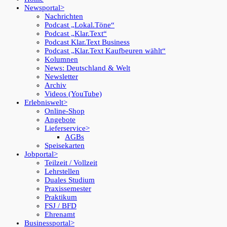
Newsportal
Nachrichten
Podcast „Lokal.Töne“
Podcast „Klar.Text“
Podcast Klar.Text Business
Podcast „Klar.Text Kaufbeuren wählt“
Kolumnen
News: Deutschland & Welt
Newsletter
Archiv
Videos (YouTube)
Erlebniswelt
Online-Shop
Angebote
Lieferservice
AGBs
Speisekarten
Jobportal
Teilzeit / Vollzeit
Lehrstellen
Duales Studium
Praxissemester
Praktikum
FSJ / BFD
Ehrenamt
Businessportal