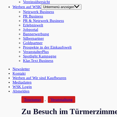
Vereinsübersicht
Werben auf WSK
Untermenü anzeigen
Netzwerk Business
PR Business
PR & Netzwerk Business
Erlebniswelt
Jobportal
Bannerwerbung
Silberpartner
Goldpartner
Prospekte in der Einkaufswelt
VeranstalterPlus
Spotlight Kampagne
Klar.Text Business
Newsletter
Kontakt
Werben auf Wir sind Kaufbeuren
Mediadaten
WSK Login
Abmelden
Tourismus
,
Veranstaltung
Zu Besuch im Türmerzimm