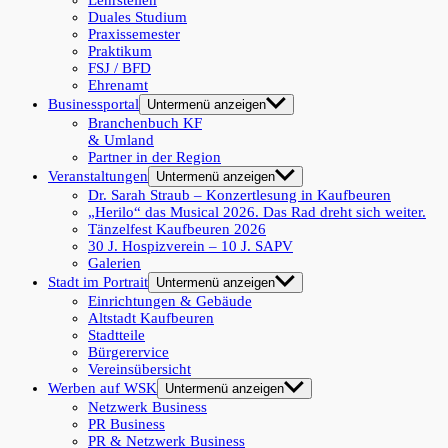
Lehrstellen
Duales Studium
Praxissemester
Praktikum
FSJ / BFD
Ehrenamt
Businessportal
Untermenü anzeigen
Branchenbuch KF
& Umland
Partner in der Region
Veranstaltungen
Untermenü anzeigen
Dr. Sarah Straub – Konzertlesung in Kaufbeuren
„Herilo“ das Musical 2026. Das Rad dreht sich weiter.
Tänzelfest Kaufbeuren 2026
30 J. Hospizverein – 10 J. SAPV
Galerien
Stadt im Portrait
Untermenü anzeigen
Einrichtungen & Gebäude
Altstadt Kaufbeuren
Stadtteile
Bürgerervice
Vereinsübersicht
Werben auf WSK
Untermenü anzeigen
Netzwerk Business
PR Business
PR & Netzwerk Business