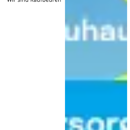
Wir
sind
Kaufbeuren
,
Gesundheit
Tourismus
Gut vorbereitet in einen
erholsamen Urlaub