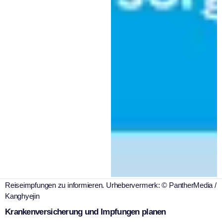
|
AOK Bayern - Direktion Kaufbeuren-Ostallgäu
10. Juli 2026
Wer in ferne Länder reist, tut gut daran, sich über eventuell nötige
Reiseimpfungen zu informieren. Urhebervermerk: © PantherMedia /
Kanghyejin
Krankenversicherung und Impfungen planen