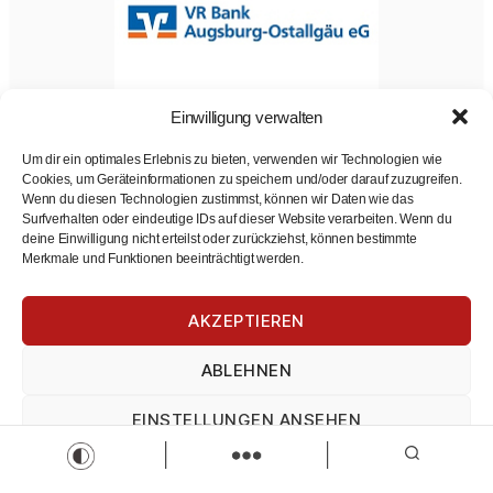
Duales Studium – Bachelor of Arts (m/w/d)
Einwilligung verwalten
VR Bank Augsburg-Ostallgäu eG
Um dir ein optimales Erlebnis zu bieten, verwenden wir Technologien wie
Bachelor of Arts
Cookies, um Geräteinformationen zu speichern und/oder darauf zuzugreifen.
Duales Studium
Zur Stelle
Wenn du diesen Technologien zustimmst, können wir Daten wie das
Surfverhalten oder eindeutige IDs auf dieser Website verarbeiten. Wenn du
deine Einwilligung nicht erteilst oder zurückziehst, können bestimmte
Merkmale und Funktionen beeinträchtigt werden.
AKZEPTIEREN
ABLEHNEN
EINSTELLUNGEN ANSEHEN
Hauswirtschaftsmitarbeiter/in (m,w,d)
Altenheim der Hospitalstiftung zum Heiligen Geist in
Impressum
Datenschutz
Impressum
Kaufbeuren