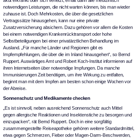
akut erkrankt oder sich verletzt, erhält dann alle medizinisch
notwendigen Leistungen, die nicht warten können, bis man wieder
zuhause ist. Doch Mehrkosten, die über die gesetzlichen
Vertragssätze hinausgehen, kann nur eine private
Zusatzversicherung absichern. Dazu gehören vor allem die Kosten
bei einem notwendigen Krankenrücktransport oder hohe
Selbstbeteiligungen bei einer privatärztlichen Behandlung im
Ausland. „Für manche Länder und Regionen gibt es
Impfempfehlungen, die über die im Inland hinausgehen“, so Bernd
Ruppert. Auswärtiges Amt und Robert Koch-Institut informieren auf
ihren Internetseiten über notwendige Impfungen. Da manche
Immunisierungen Zeit benötigen, um ihre Wirkung zu entfalten,
beginnt man mit dem Impfen am besten schon einige Wochen vor
der Abreise.
Sonnenschutz und Medikamente checken
„Es ist sinnvoll, neben ausreichend Sonnenschutz auch Mittel
gegen allergische Reaktionen und Insektenstiche zu besorgen und
einzupacken“, rät Bernd Ruppert. Doch in eine sorgfältig
zusammengestellte Reiseapotheke gehören weitere Standardmittel,
etwa gegen Schmerzen, Fieber oder Magen-Darm-Beschwerden,