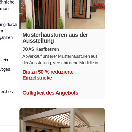
hnliche
ggman
ung durch
em
Musterhaustüren aus der
rgänzen
Ausstellung
JOAS Kaufbeuren
Abverkauf unserer Musterhaustüren aus
 ein.
der Ausstellung, verschiedene Modelle in
ltiges
mehreren Farben und
Bis zu 50 % reduzierte
Ausstattungsvarianten.
Einzelstücke
Größe 1,1 x 2,1 m.
reiches
Gültigkeit des Angebots