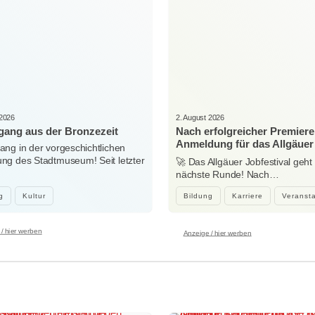
 2026
2. August 2026
ang aus der Bronzezeit
Nach erfolgreicher Premiere
Anmeldung für das Allgäuer
ng in der vorgeschichtlichen
Jobfestival 2027 startet
g des Stadtmuseum! Seit letzter
🚀 Das Allgäuer Jobfestival geht 
…
nächste Runde! Nach…
g
Kultur
Bildung
Karriere
Veranst
/ hier werben
Anzeige / hier werben