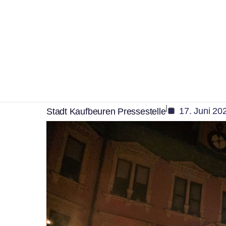
,
,
Kultur
Tourismus
Veranstaltung
Line-Up: Von Indie b
Altstadtsommer diese
|
17. Juni 20
Stadt Kaufbeuren Pressestelle