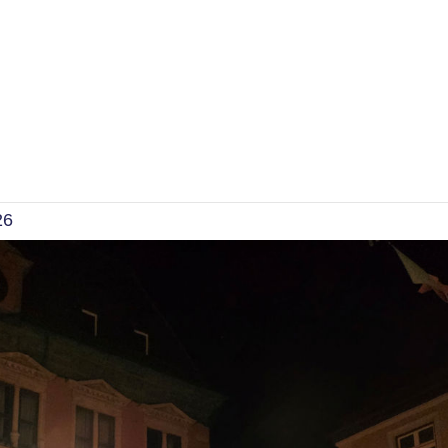
is Brass ist beim
s Jahr alles vertreten
26