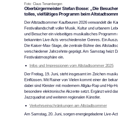
Foto: Claus Tenambergen
Oberbürgermeister Stefan Bosse: „Die Besucheri
tolles, vielfältiges Programm beim Altstadtsomm
Der Altstadtsommer Kaufbeuren 2026 verwandelt die Kauf
Festivallandschaft voller Musik, Kultur und urbanem Lebe
und Besucher ein vielseitiges musikalisches Programm
bekannten Live-Acts verschiedenster Genres. Ein Ausz
Die Kaiser-Max-Stage, die zentrale Bühne des Altstadts
verschiedener Jahrzehnte geprägt. Am Samstag heizt D
Festivalatmosphäre ein.
Infos und Impressionen vom Altstadtsommer 2025
Der Freitag, 19. Juni, steht insgesamt im Zeichen musik
Einflüssen. Mit Rainer von Vielen kommt einer der beka
dabei sind Kleister mit modernem Allgäu-Rap und Hip-
besondere elektronische Akzente setzt. Ergänzt wird 
Jazzquadrat und weiteren regionalen Künstler.
Verkehrseinschränkungen am Altstadtsommer
Am Samstag, 20. Juni, sorgen energiegeladene Live-Acts,