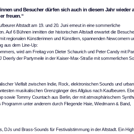
nnen und Besucher dürfen sich auch in diesem Jahr wieder a
er freuen.“
beurer Altstadt am 19. und 20. Juni erneut in eine sommerliche
n. Auf 6 Bühnen inmitten der historischen Altstadt erwartet die Besuch
 mit regionalen Künstlerinnen und Künstlern, spannenden Newcomern u
ug aus dem Line-Up:
ommers, wird am Freitag von Dieter Schaurich und Peter Candy mit Par
J Deerly der Partymeile in der Kaiser-Max-Straße mit sommerlichen S
alischer Vielfalt zwischen Indie, Rock, elektronischen Sounds und urba
nntesten musikalischen Grenzgänger des Allgäus nach Kaufbeuren. Eben
Hop sowie Tommy Countach aus Berlin, der mit atmosphärischem Synt
das Programm unter anderem durch Fliegende Haie, Wiedmann & Band,
 DJs und Brass-Sounds für Festivalstimmung in der Altstadt. Ein Highli