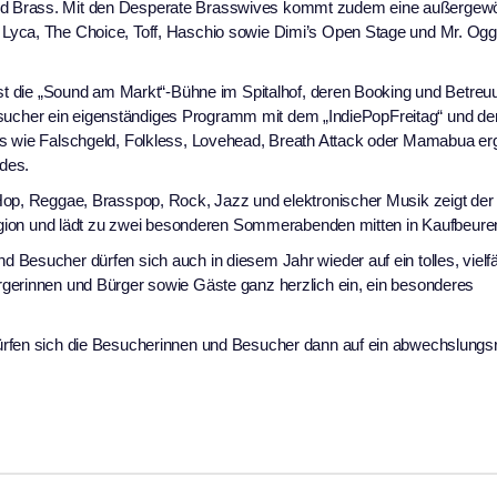
nd Brass. Mit den Desperate Brasswives kommt zudem eine außergewö
 Lyca, The Choice, Toff, Haschio sowie Dimi’s Open Stage und Mr. O
 ist die „Sound am Markt“-Bühne im Spitalhof, deren Booking und Betreu
e Besucher ein eigenständiges Programm mit dem „IndiePopFreitag“ und d
ts wie Falschgeld, Folkless, Lovehead, Breath Attack oder Mamabua e
des.
Hop, Reggae, Brasspop, Rock, Jazz und elektronischer Musik zeigt der
 Region und lädt zu zwei besonderen Sommerabenden mitten in Kaufbeuren
Besucher dürfen sich auch in diesem Jahr wieder auf ein tolles, vielfä
gerinnen und Bürger sowie Gäste ganz herzlich ein, ein besonderes
ürfen sich die Besucherinnen und Besucher dann auf ein abwechslungs