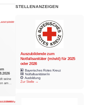
STELLENANZEIGEN
Auszubildende zum
Notfallsanitäter (m/w/d) für 2025
oder 2026
zum
Bayerisches Rotes Kreuz
8.2026
Notfallsanitäter/in
Ausbildung
dt seine
Zur Stelle
erten am…