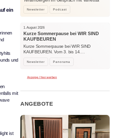
Tenambergen im Gespräch mit Vanessa
Bockhorni…
uf ein
Newsletter
Podcast
1. August 2026
erinnen
Kurze Sommerpause bei WIR SIND
KAUFBEUREN
nd
Kurze Sommerpause bei WIR SIND
KAUFBEUREN. Vom 3. bis 14.…
tyhits
ounds und
Newsletter
Panorama
Anzeige / hier werben
nen
falls mit
hwave
ANGEBOTE
ght ist