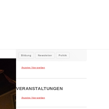
WEITERE NEWS
2. August 2026
Kleine Beiträge, die Großes bewirken
Kleine Beiträge die großes bewirken:
Stadtrat Tamur Khan beteiligte sich…
Bildung
Newsletter
Politik
Anzeige / hier werben
VERANSTALTUNGEN
Anzeige / hier werben