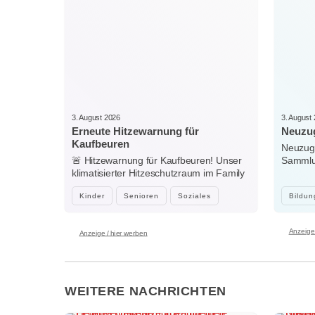
3. August 2026
3. August
Erneute Hitzewarnung für
Neuzug
Kaufbeuren
Neuzuga
🚨 Hitzewarnung für Kaufbeuren! Unser
Sammlun
klimatisierter Hitzeschutzraum im Family
Woche
Center…
Kinder
Senioren
Soziales
Bildun
Anzeige 
Anzeige / hier werben
WEITERE NACHRICHTEN